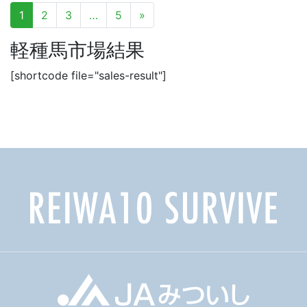
投
1
2
3
…
5
»
稿
ナ
軽種馬市場結果
ビ
ゲ
ー
[shortcode file="sales-result"]
シ
ョ
ン