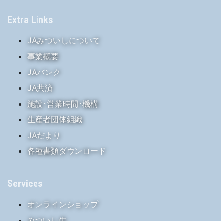
Extra Links
JAみついしについて
事業概要
JAバンク
JA共済
施設･営業時間･機構
生産者団体組織
JAだより
各種書類ダウンロード
Services
オンラインショップ
みついし牛