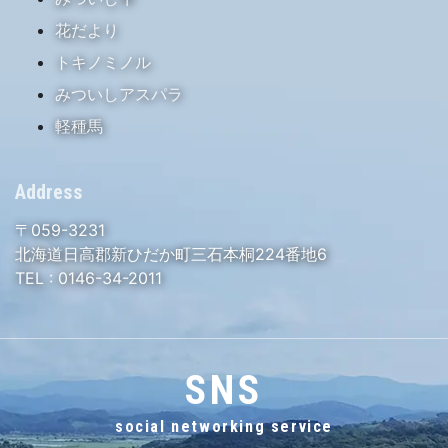
花だより
トキノミノル
みついしアスパラ
軽種馬
Address
〒059-3231
北海道日高郡新ひだか町三石本桐224番地6
TEL :
0146-34-2011
SNS
social networking service