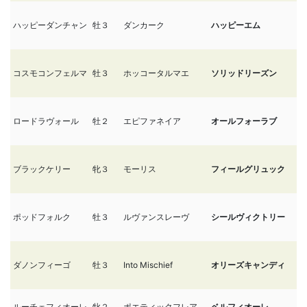
ハッピーダンチャン
牡３
ダンカーク
ハッピーエム
1
コスモコンフェルマ
牡３
ホッコータルマエ
ソリッドリーズン
1
ロードラヴォール
牡２
エピファネイア
オールフォーラブ
10
ブラックケリー
牝３
モーリス
フィールグリュック
1
ポッドフォルク
牡３
ルヴァンスレーヴ
シールヴィクトリー
1
ダノンフィーゴ
牡３
Into Mischief
オリーズキャンディ
9/
ルーチェフィオーレ
牝２
ポエティックフレア
ベルフィオーレ
9/