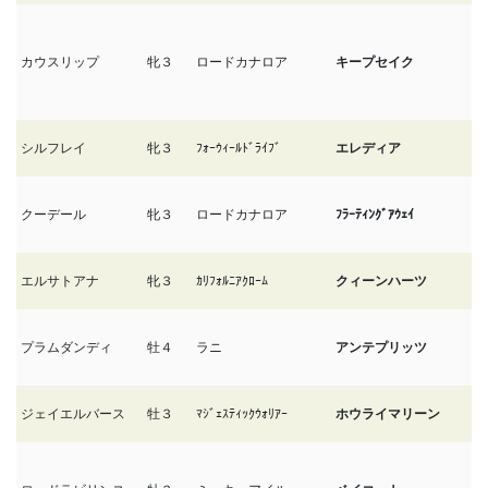
カウスリップ
牝３
ロードカナロア
キープセイク
6/
シルフレイ
牝３
ﾌｫｰｳｨｰﾙﾄﾞﾗｲﾌﾞ
エレディア
6/
クーデール
牝３
ロードカナロア
ﾌﾗｰﾃｨﾝｸﾞｱｳｪｲ
6/
エルサトアナ
牝３
ｶﾘﾌｫﾙﾆｱｸﾛｰﾑ
クィーンハーツ
6/
プラムダンディ
牡４
ラニ
アンテプリッツ
6
ジェイエルバース
牡３
ﾏｼﾞｪｽﾃｨｯｸｳｫﾘｱｰ
ホウライマリーン
6