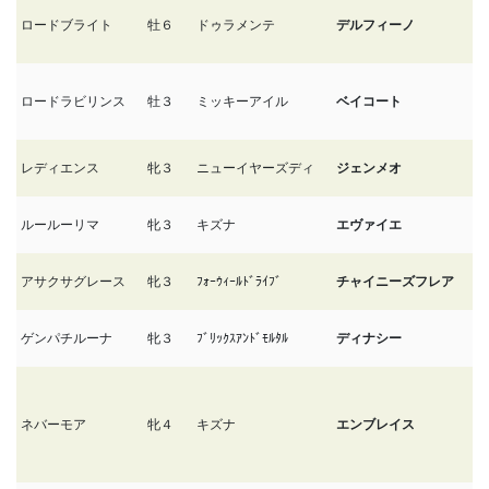
ロードブライト
牡６
ドゥラメンテ
デルフィーノ
4
ロードラビリンス
牡３
ミッキーアイル
ベイコート
4
レディエンス
牝３
ニューイヤーズディ
ジェンメオ
4
ルールーリマ
牝３
キズナ
エヴァイエ
4
アサクサグレース
牝３
ﾌｫｰｳｨｰﾙﾄﾞﾗｲﾌﾞ
チャイニーズフレア
4
ゲンパチルーナ
牝３
ﾌﾞﾘｯｸｽｱﾝﾄﾞﾓﾙﾀﾙ
ディナシー
4
ネバーモア
牝４
キズナ
エンブレイス
4