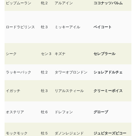
ビップムーラン
牝２
アルアイン
ココナッツパルム
12
ロードラビリンス
牡３
ミッキーアイル
ベイコート
1
シーク
セン３
キズナ
セレブラール
1
ラッキーバック
牡２
タワーオブロンドン
ショレアドルチェ
11
イガッチ
牡３
リアルスティール
クリーミーボイス
1
オステリア
牡６
ドレフォン
グローブ
1
モックモック
牡５
ダノンレジェンド
ジュピターズビコー
1