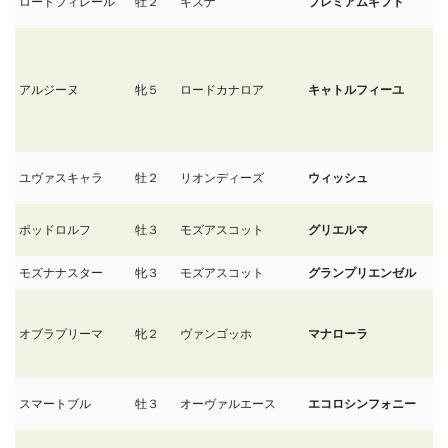
ロードフィレール
牡２
キズナ
プレミアムギフト
8/
アルジーヌ
牝５
ロードカナロア
キャトルフィーユ
8
ユヴァスキャラ
牡２
リオンディーズ
ウィッシュ
8
ポッドロルフ
牡３
モズアスコット
グリエルマ
7
モズナナスター
牝３
モズアスコット
グランプリエンゼル
7
オブラプリーマ
牝２
ヴァンゴッホ
マナローラ
7
スマートブル
牡３
オーヴァルエース
エコロシンフォニー
7