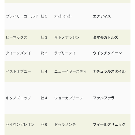
プレイサーゴールド
牡５
ｼﾆｽﾀｰﾐﾆｽﾀｰ
エクディス
5/
ビーマックス
牡３
サトノアラジン
タマモカトルズ
5/
クイーンズデイ
牝３
ラブリーデイ
ウイッチクイーン
5
ベストオブユー
牡４
ニューイヤーズディ
ナチュラルスタイル
5
キタノズエッジ
牡４
ジョーカプチーノ
ファルファラ
5
セイウンガレオン
セ６
ドゥラメンテ
フィールグリュック
5