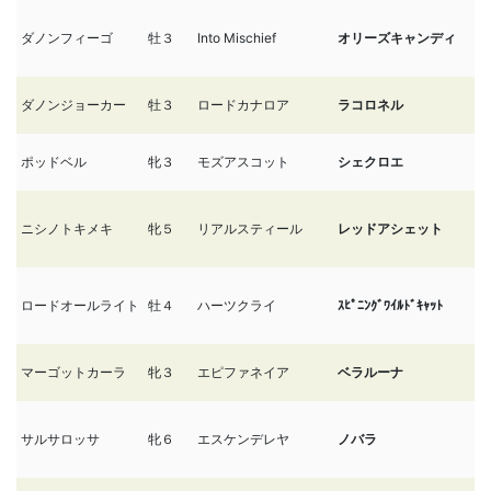
ダノンフィーゴ
牡３
Into Mischief
オリーズキャンディ
5
ダノンジョーカー
牡３
ロードカナロア
ラコロネル
5
ポッドベル
牝３
モズアスコット
シェクロエ
5
ニシノトキメキ
牝５
リアルスティール
レッドアシェット
5
ロードオールライト
牡４
ハーツクライ
ｽﾋﾟﾆﾝｸﾞﾜｲﾙﾄﾞｷｬｯﾄ
5
マーゴットカーラ
牝３
エピファネイア
ベラルーナ
5
サルサロッサ
牝６
エスケンデレヤ
ノバラ
5