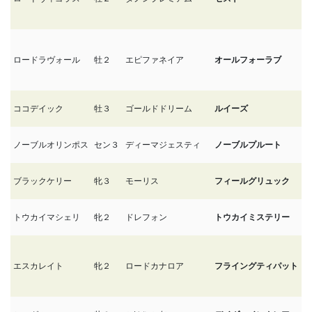
ロードラヴォール
牡２
エピファネイア
オールフォーラブ
7/
ココデイック
牡３
ゴールドドリーム
ルイーズ
7/
ノーブルオリンポス
セン３
ディーマジェスティ
ノーブルプルート
7/
ブラックケリー
牝３
モーリス
フィールグリュック
7/
トウカイマシェリ
牝２
ドレフォン
トウカイミステリー
7/
エスカレイト
牝２
ロードカナロア
フライングティパット
6