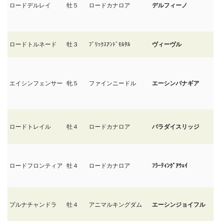
ロードデルレイ
牡５
ロードカナロア
デルフィーノ
1/
ロードトルネード
牡３
ﾌﾞﾘｯｸｽｱﾝﾄﾞﾓﾙﾀﾙ
ヴィーヴル
1/
エイシンフェンサー
牝５
ファインニードル
エーシンパナギア
1/
ロードトレイル
牡４
ロードカナロア
パラダイスリッジ
1/
ロードフロンティア
牡４
ロードカナロア
ﾌﾗｰﾃｨﾝｸﾞｱｳｪｲ
1/
プルナチャンドラ
牡４
アニマルキングダム
エーシンジョイフル
1/