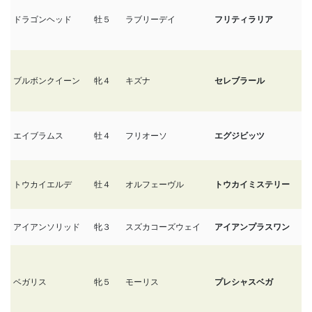
ドラゴンヘッド
牡５
ラブリーデイ
フリティラリア
5/
ブルボンクイーン
牝４
キズナ
セレブラール
5/
エイブラムス
牡４
フリオーソ
エグジビッツ
5/
トウカイエルデ
牡４
オルフェーヴル
トウカイミステリー
5/
アイアンソリッド
牝３
スズカコーズウェイ
アイアンプラスワン
5/
ベガリス
牝５
モーリス
プレシャスベガ
5/