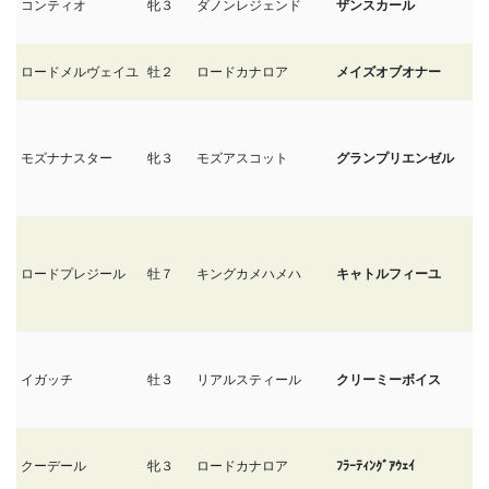
コンティオ
牝３
ダノンレジェンド
ザンスカール
12
ロードメルヴェイユ
牡２
ロードカナロア
メイズオブオナー
1
モズナナスター
牝３
モズアスコット
グランプリエンゼル
1
ロードプレジール
牡７
キングカメハメハ
キャトルフィーユ
1
イガッチ
牡３
リアルスティール
クリーミーボイス
1
クーデール
牝３
ロードカナロア
ﾌﾗｰﾃｨﾝｸﾞｱｳｪｲ
1