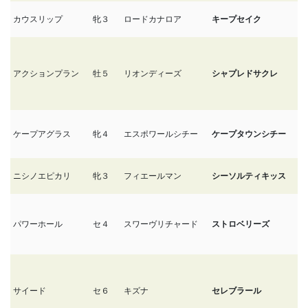
カウスリップ
牝３
ロードカナロア
キープセイク
1/
アクションプラン
牡５
リオンディーズ
シャプレドサクレ
1/
ケープアグラス
牝４
エスポワールシチー
ケープタウンシチー
1/
ニシノエピカリ
牝３
フィエールマン
シーソルティキッス
1/
パワーホール
セ４
スワーヴリチャード
ストロベリーズ
1/
サイード
セ６
キズナ
セレブラール
1/