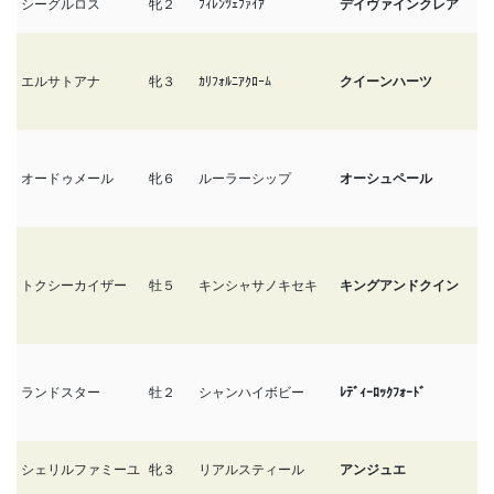
シーグルロス
牝２
ﾌｨﾚﾝﾂｪﾌｧｲｱ
デイヴァインクレア
6
エルサトアナ
牝３
ｶﾘﾌｫﾙﾆｱｸﾛｰﾑ
クイーンハーツ
6
オードゥメール
牝６
ルーラーシップ
オーシュペール
6
トクシーカイザー
牡５
キンシャサノキセキ
キングアンドクイン
6
ランドスター
牡２
シャンハイボビー
ﾚﾃﾞｨｰﾛｯｸﾌｫｰﾄﾞ
6
シェリルファミーユ
牝３
リアルスティール
アンジュエ
6