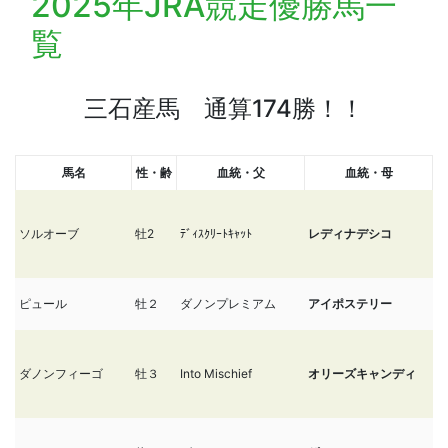
2025年JRA競走優勝馬一
覧
三石産馬 通算174勝！！
馬名
性・齢
血統・父
血統・母
ソルオーブ
牡2
ﾃﾞｨｽｸﾘｰﾄｷｬｯﾄ
レディナデシコ
1
ピュール
牡２
ダノンプレミアム
アイポステリー
1
ダノンフィーゴ
牡３
Into Mischief
オリーズキャンディ
12