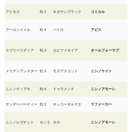
アトモス
牡２
キタサンブラック
コミカル
11
アーロンイメル
牡４
パイロ
アビス
11
ラブリーリディア
牝３
エピファネイア
オールフォーラブ
1
メリディアンスター
牡３
モズアスコット
ニシノケイト
1
ニシノティアモ
牝４
ドゥラメンテ
ニシノアモーレ
1
サンデーパーティー
牡２
ホッコータルマエ
ラフメーカー
1
ニシノレヴナント
セン５
ネロ
ニシノアモーレ
1