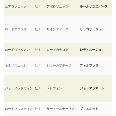
エアロソニック
牡４
アポロソニック
ルールザユニバース
3
ロードクロンヌ
牡４
リオンディーズ
リラコサージュ
3
ロードヴァルカン
牡３
ロードカナロア
レディルージュ
3
キタノズエッジ
牡４
ジョーカプチーノ
ファルファラ
3
ジョーメッドヴィン
牡４
ドレフォン
ジョーアラマート
3/
ロードソルスティス
牡３
サートゥルナーリア
ブリュネット
3/