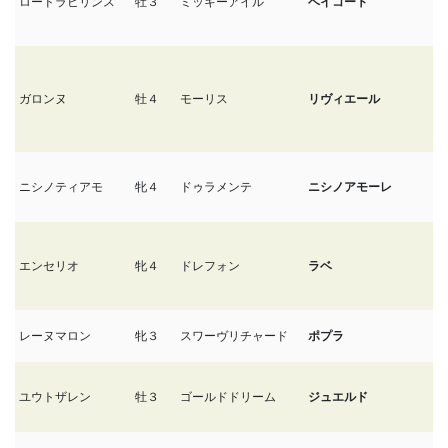
ロードラビリンス
牡３
ミッキーアイル
ベイコート
6/
ガロンヌ
牡４
モーリス
リヴィエール
6/
ニシノティアモ
牝４
ドゥラメンテ
ニシノアモーレ
6/
エンセリオ
牝４
ドレフォン
ラベ
5
レーヌマロン
牝３
スワーヴリチャード
ポプラ
5
ユウトザレン
牡３
ゴールドドリーム
ジュエルド
5