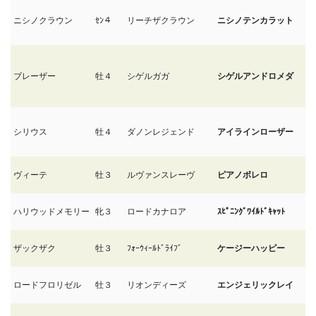
ニシノクラウン
ｾﾝ４
リーチザクラウン
ニシノテンカラット
4
ブレーザー
牡４
シゲルガガ
シゲルアンドロメダ
4
シリウス
牡４
ダノンレジェンド
アイラインローザー
4
ヴィーテ
牡３
ルヴァンスレーヴ
ピアノボレロ
4
ハリウッドメモリー
牝３
ロードカナロア
ｽﾋﾟﾆﾝｸﾞﾜｲﾙﾄﾞｷｬｯﾄ
4
ザックザク
牡３
ﾌｫｰｳｨｰﾙﾄﾞﾗｲﾌﾞ
ケージーハッピー
4
ロードフロリゼル
牡３
リオンディーズ
エンジェリックレイ
4