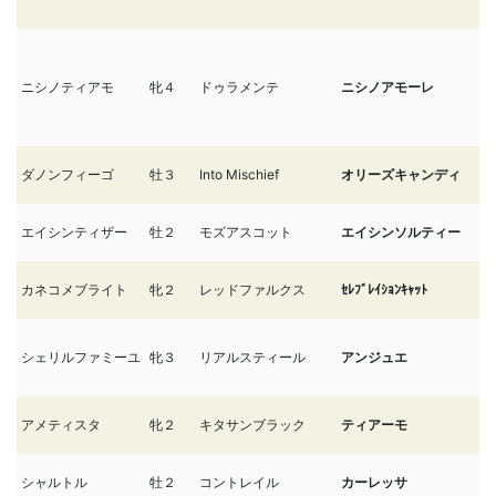
ニシノティアモ
牝４
ドゥラメンテ
ニシノアモーレ
11
ダノンフィーゴ
牡３
Into Mischief
オリーズキャンディ
11
エイシンティザー
牡２
モズアスコット
エイシンソルティー
11
カネコメブライト
牝２
レッドファルクス
ｾﾚﾌﾞﾚｲｼｮﾝｷｬｯﾄ
11
シェリルファミーユ
牝３
リアルスティール
アンジュエ
11
アメティスタ
牝２
キタサンブラック
ティアーモ
11
シャルトル
牡２
コントレイル
カーレッサ
11