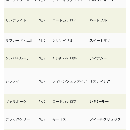
サンブライト
牝２
ロードカナロア
ハートフル
9
ラフレードピエル
牡２
クリソベリル
スイートザザ
9
ゲンパチルーナ
牝３
ﾌﾞﾘｯｸｽｱﾝﾄﾞﾓﾙﾀﾙ
ディナシー
9/
シラヌイ
牝２
フィレンツェファイア
ミスティック
9
ギャラボーク
牝２
ロードカナロア
レキシｰルー
9
ブラックケリー
牝３
モーリス
フィールグリュック
9/