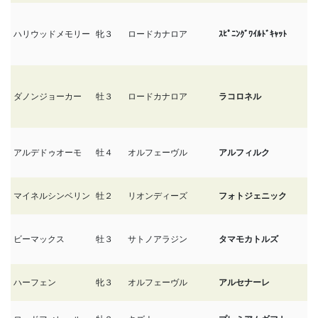
ハリウッドメモリー
牝３
ロードカナロア
ｽﾋﾟﾆﾝｸﾞﾜｲﾙﾄﾞｷｬｯﾄ
8/
ダノンジョーカー
牡３
ロードカナロア
ラコロネル
8/
アルデドゥオーモ
牡４
オルフェーヴル
アルフィルク
8/
マイネルシンベリン
牡２
リオンディーズ
フォトジェニック
8/
ビーマックス
牡３
サトノアラジン
タマモカトルズ
8/
ハーフェン
牝３
オルフェーヴル
アルセナーレ
8/