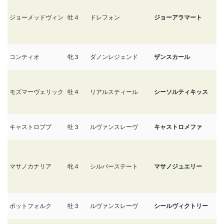
ジョーメッドヴィン
牡４
ドレフォン
ジョーアラマート
3
コンティオ
牝３
ダノンレジェンド
ザンスカール
3
モズマーヴェリック
牡４
リアルスティール
シーソルティキッス
3
キャストロププ
牡３
ルヴァンスレーヴ
キャストロメファ
3
マサノカナリア
牝４
シルバーステート
マサノジュエリー
3
ポットフォルク
牡３
ルヴァンスレーヴ
シールヴィクトリー
3