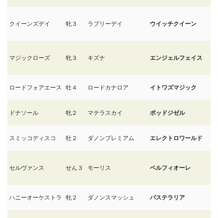
クイーンズデイ
牝３
ラブリーデイ
ウイッチクイーン
1
マジックローズ
牝３
キズナ
エンジェルフェイス
1
ロードフォアエース
牡４
ロードカナロア
イトワズマジック
12
ドナソール
牝２
マテラスカイ
ポッドジゼル
12
スミッコディスコ
牡２
ダノンプレミアム
エレクトロワールド
12
セルヴァンス
せん３
モーリス
ベルフィオーレ
12
ハニーオーケストラ
牝２
ダノンスマッシュ
パステラリア
12