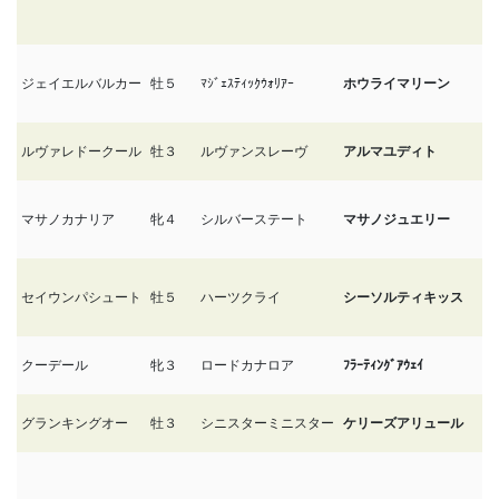
ジェイエルバルカー
牡５
ﾏｼﾞｪｽﾃｨｯｸｳｫﾘｱｰ
ホウライマリーン
2/
ルヴァレドークール
牡３
ルヴァンスレーヴ
アルマユディト
2/
マサノカナリア
牝４
シルバーステート
マサノジュエリー
1/
セイウンパシュート
牡５
ハーツクライ
シーソルティキッス
1/
クーデール
牝３
ロードカナロア
ﾌﾗｰﾃｨﾝｸﾞｱｳｪｲ
1/
グランキングオー
牡３
シニスターミニスター
ケリーズアリュール
1/