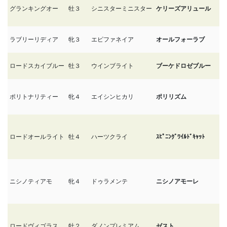
グランキングオー
牡３
シニスターミニスター
ケリーズアリュール
7/
ラブリーリディア
牝３
エピファネイア
オールフォーラブ
7/
ロードスカイブルー
牡３
ウインブライト
ブーケドロゼブルー
3
ポリトナリティー
牝４
エイシンヒカリ
ポリリズム
7
ロードオールライト
牡４
ハーツクライ
ｽﾋﾟﾆﾝｸﾞﾜｲﾙﾄﾞｷｬｯﾄ
7/
ニシノティアモ
牝４
ドゥラメンテ
ニシノアモーレ
7/
ロードヴィゴラス
牡２
ダノンプレミアム
ゼスト
7/