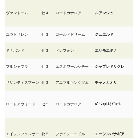
ヴァンドーム
牡４
ロードカナロア
ルアンジュ
2
ユウトザレン
牡３
ゴールドドリーム
ジュエルド
2
ドナポンド
牝３
ドレフォン
エリモエポナ
2
プルシャプラ
牡３
エスポワールシチー
シャプレドサクレ
2
サザンティスプーン
牝３
アニマルキングダム
チャノカオリ
2/
ロードアウォード
セ５
ロードカナロア
ﾊﾟｰﾌｪｸﾄﾄﾘﾋﾞｭｰﾄ
2/
エイシンフェンサー
牝５
ファインニードル
エーシンパナギア
2/