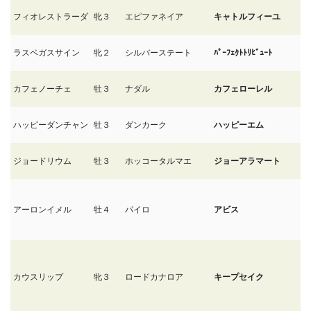
フィオレストラーダ
牝３
エピファネイア
キャトルフィーユ
9/
ラスベガスサイン
牝２
シルバーステート
ﾊﾟｰﾌｪｸﾄﾄﾘﾋﾞｭｰﾄ
9/
カフェノーチェ
牡３
ナダル
カフェローレル
8
ハッピーダンチャン
牡３
ダンカーク
ハッピーエム
8
ジョードリウム
牡３
ホッコータルマエ
ジョーアラマート
8
アーロンイメル
牡４
パイロ
アビス
8
カウスリップ
牝３
ロードカナロア
キープセイク
8/