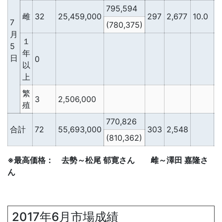
795,594
雌
32
25,459,000
297
2,677
10.0
2
7
(780,375)
月
１
5
年
日
0
以
上
繁
3
2,506,000
殖
770,826
合計
72
55,693,000
303
2,548
2
(810,362)
※最高価格： 去勢～松尾 郁寛さん 雌～澤田 嘉隆さ
ん
2017年6月市場成績