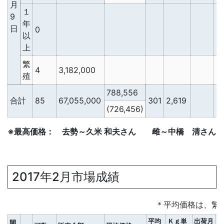
月
１
9
年
日
0
以
上
繁
4
3,182,000
殖
788,556
合計
85
67,055,000
301
2,619
2
(726,456)
※最高価格： 去勢～久米 和夫さん 雌～中橋 清さん
2017年2月市場成績
＊平均価格は、繁
平均
Ｋｇ単
出荷月
開