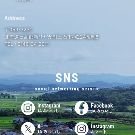
Address
〒059-3231
北海道日高郡新ひだか町三石本桐224番地6
TEL :
0146-34-2011
SNS
social networking service