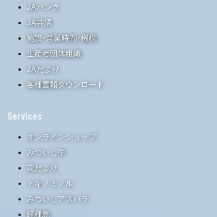
JAバンク
JA共済
施設･営業時間･機構
生産者団体組織
JAだより
各種書類ダウンロード
Services
オンラインショップ
みついし牛
花だより
トキノミノル
みついしアスパラ
軽種馬