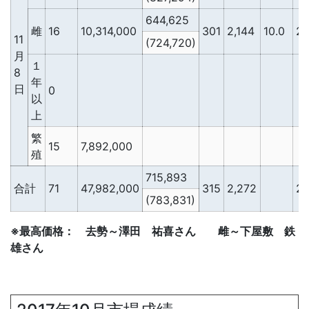
644,625
雌
16
10,314,000
301
2,144
10.0
2,
11
(724,720)
月
１
8
年
日
0
以
上
繁
15
7,892,000
殖
715,893
合計
71
47,982,000
315
2,272
2,
(783,831)
※最高価格： 去勢～澤田 祐喜さん 雌～下屋敷 鉄
雄さん