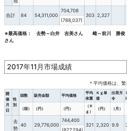
殖
704,708
合計
84
54,311,000
303
2,327
2
(788,037)
※最高価格： 去勢～白井 吉美さん 雌～前川 勝俊
さん
2017年11月市場成績
＊平均価格は、繁殖
平均
Ｋｇ単
出荷月
Ｄ
開
頭数
販売金額
平均価格
体重
価
令
単
催
性
月
別
（Ｋ
（頭）
（円）
（円）
（円）
（月）
（
日
ｇ）
744,400
去
40
29,776,000
321
2,320
9.9
2,
勢
(827,294)