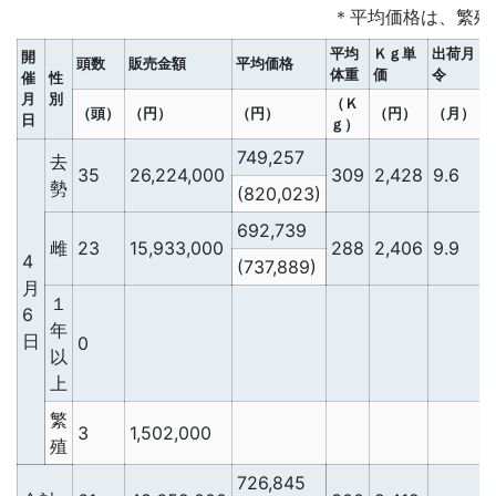
＊平均価格は、繁殖
平均
Ｋｇ単
出荷月
開
頭数
販売金額
平均価格
体重
価
令
催
性
月
別
（Ｋ
（頭）
（円）
（円）
（円）
（月）
日
ｇ）
749,257
去
35
26,224,000
309
2,428
9.6
2
勢
(820,023)
692,739
雌
23
15,933,000
288
2,406
9.9
2
4
(737,889)
月
１
6
年
日
0
以
上
繁
3
1,502,000
殖
726,845