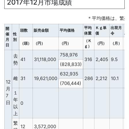
2017年12月市場成績
＊平均価格は、繁殖
平均
Ｋｇ単
出荷月
Ｄ
開
頭数
販売金額
平均価格
体重
価
令
単
催
性
月
別
（Ｋ
（頭）
（円）
（円）
（円）
（月）
（
日
ｇ）
758,976
去
41
31,118,000
316
2,405
9.5
2
勢
(828,833)
632,935
雌
31
19,621,000
286
2,212
10.1
2
12
(706,444)
月
１
7
年
日
0
以
上
繁
12
3,572,000