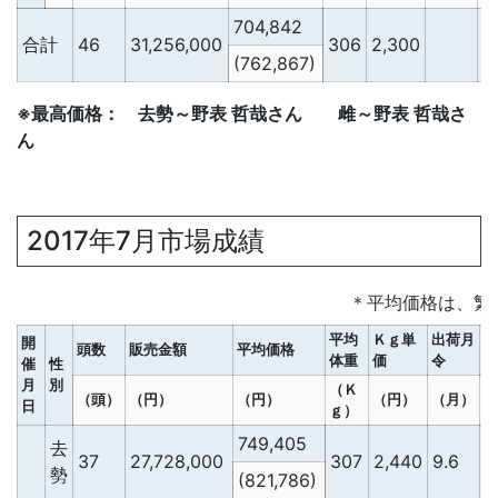
704,842
合計
46
31,256,000
306
2,300
2
(762,867)
※最高価格： 去勢～野表 哲哉さん 雌～野表 哲哉さ
ん
2017年7月市場成績
＊平均価格は、繁
平均
Ｋｇ単
出荷月
開
頭数
販売金額
平均価格
体重
価
令
催
性
月
別
（Ｋ
（頭）
（円）
（円）
（円）
（月）
日
ｇ）
749,405
去
37
27,728,000
307
2,440
9.6
2
勢
(821,786)