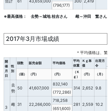
合計
61
43,659,000
300
2,419
2
(796,177)
※最高価格： 去勢～城地 桂吉さん 雌～沖田 繁さん
2017年3月市場成績
＊平均価格は、繁
平均
Ｋｇ単
出荷月
Ｄ
開
頭数
販売金額
平均価格
体重
価
令
単
催
性
月
別
（Ｋ
（頭）
（円）
（円）
（円）
（月）
（
日
ｇ）
832,140
去
50
41,607,000
314
2,652
9.8
2
勢
(772,286)
718,258
雌
31
22,266,000
281
2,559
10.2
2
3
(651,600)