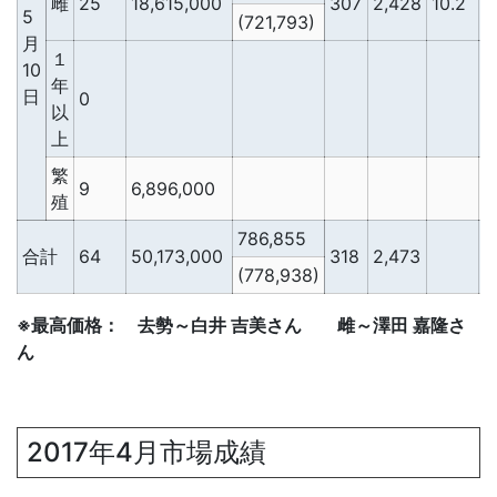
雌
25
18,615,000
307
2,428
10.2
2
5
(721,793)
月
１
10
年
日
0
以
上
繁
9
6,896,000
殖
786,855
合計
64
50,173,000
318
2,473
2
(778,938)
※最高価格： 去勢～白井 吉美さん 雌～澤田 嘉隆さ
ん
2017年4月市場成績