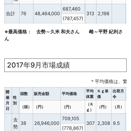
687,460
合計
76
48,464,000
313
2,198
2
(787,457)
※最高価格： 去勢～久米 和夫さん 雌～平野 紀利さ
ん
2017年9月市場成績
＊平均価格は、繁
平均
Ｋｇ単
出荷月
Ｄ
開
頭数
販売金額
平均価格
体重
価
令
単
催
性
月
別
（Ｋ
（頭）
（円）
（円）
（円）
（月）
（
日
ｇ）
709,105
去
38
26,946,000
307
2,308
9.5
2
勢
(778,867)