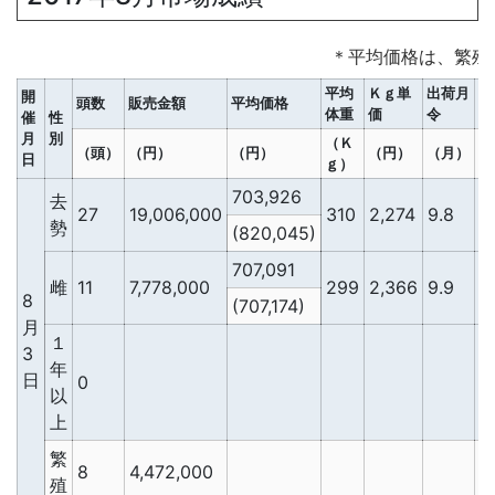
＊平均価格は、繁殖
平均
Ｋｇ単
出荷月
Ｄ
開
頭数
販売金額
平均価格
体重
価
令
単
催
性
月
別
（Ｋ
（頭）
（円）
（円）
（円）
（月）
（
日
ｇ）
703,926
去
27
19,006,000
310
2,274
9.8
2
勢
(820,045)
707,091
雌
11
7,778,000
299
2,366
9.9
2
8
(707,174)
月
１
3
年
日
0
以
上
繁
8
4,472,000
殖