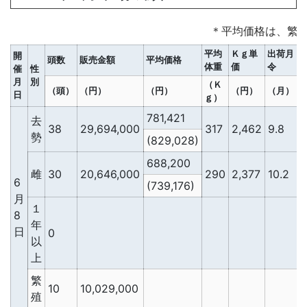
＊平均価格は、繁
平均
Ｋｇ単
出荷月
開
頭数
販売金額
平均価格
体重
価
令
催
性
月
別
（Ｋ
（頭）
（円）
（円）
（円）
（月）
日
ｇ）
781,421
去
38
29,694,000
317
2,462
9.8
2
勢
(829,028)
688,200
雌
30
20,646,000
290
2,377
10.2
2
6
(739,176)
月
１
8
年
日
0
以
上
繁
10
10,029,000
殖