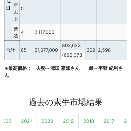
12
年
日
0
以
上
繁
4
2,117,000
殖
802,623
合計
65
51,077,000
309
2,598
2
(692,373)
※最高価格： 去勢～澤田 嘉隆さん 雌～平野 紀利さ
ん
過去の素牛市場結果
2022
2021
2020
2019
2018
2017
20