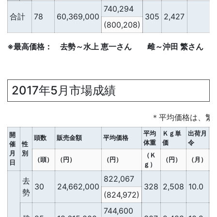
740,294
合計
78
60,369,000
305
2,427
2
(800,208)
※最高価格： 去勢～水上 恵一さん 雌～沖田 繁さん
2017年5月市場成績
＊平均価格は、繁
平均
Ｋｇ単
出荷月
開
頭数
販売金額
平均価格
体重
価
令
催
性
月
別
（Ｋ
（頭）
（円）
（円）
（円）
（月）
日
ｇ）
822,067
去
30
24,662,000
328
2,508
10.0
2
勢
(824,972)
744,600