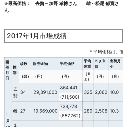
※最高価格： 去勢～加野 孝博さん 雌～松尾 郁寛さ
ん
2017年1月市場成績
＊平均価格は、繁
平均
Ｋｇ単
出荷月
Ｄ
開
頭数
販売金額
平均価格
体重
価
令
単
催
性
月
別
（Ｋ
（頭）
（円）
（円）
（円）
（月）
（
日
ｇ）
864,441
去
34
29,391,000
325
2,662
10.0
2
勢
(711,500)
724,778
雌
27
19,569,000
289
2,508
10.3
2
1
(657,762)
月
１