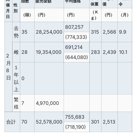
頭数
販売金額
平均価格
体重
価
令
催
性
月
別
（Ｋ
（頭）
（円）
（円）
（円）
（月）
日
ｇ）
807,257
去
35
28,254,000
315
2,566
9.9
2
勢
(774,333)
691,214
雌
28
19,354,000
283
2,439
10.1
2
2
(644,080)
月
１
8
年
日
0
以
上
繁
7
4,970,000
殖
755,683
合計
70
52,578,000
301
2,513
2
(718,190)