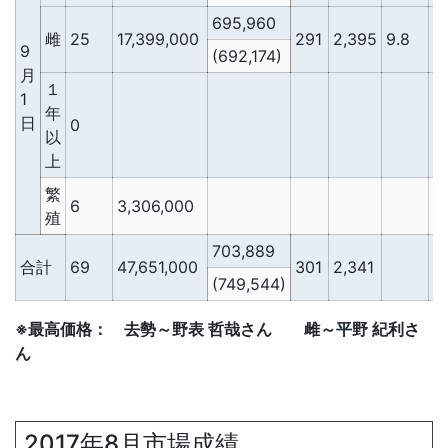
695,960
雌
25
17,399,000
291
2,395
9.8
2
9
(692,174)
月
１
1
年
日
0
以
上
繁
6
3,306,000
殖
703,889
合計
69
47,651,000
301
2,341
2
(749,544)
※最高価格： 去勢～野表 哲哉さん 雌～平野 紀利さ
ん
2017年8月市場成績