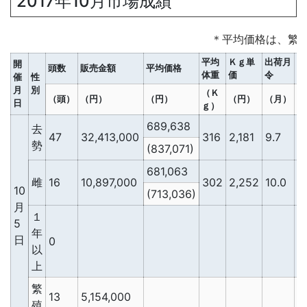
2017年10月市場成績
＊平均価格は、繁
平均
Ｋｇ単
出荷月
Ｄ
開
頭数
販売金額
平均価格
体重
価
令
単
催
性
月
別
（Ｋ
（頭）
（円）
（円）
（円）
（月）
（
日
ｇ）
689,638
去
47
32,413,000
316
2,181
9.7
2
勢
(837,071)
681,063
雌
16
10,897,000
302
2,252
10.0
2
10
(713,036)
月
１
5
年
日
0
以
上
繁
13
5,154,000
殖