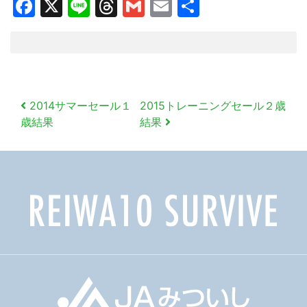
Facebook
X
Line
Threads
Gmail
Email
共
有
投
2014サマーセール１
2015トレーニングセール２歳
稿
歳結果
結果
ナ
ビ
ゲ
ー
シ
ョ
ン