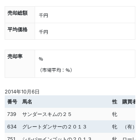
売却総額
千円
平均価格
千円
売却率
%
（市場平均：%）
2014年10月6日
番号
馬名
性
購買者
739
サンダースキムの２５
牝
634
グレートダンサーの２０１３
牝
（有）
751
シルバーインゴットの２０１３
牝
ローレ