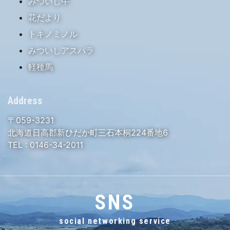
みついし牛
花だより
トキノミノル
みついしアスパラ
軽種馬
Address
〒059-3231
北海道日高郡新ひだか町三石本桐224番地6
TEL :
0146-34-2011
SNS
social networking service