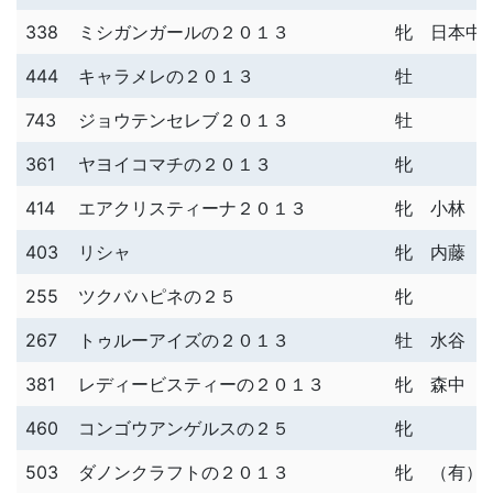
338
ミシガンガールの２０１３
牝
日本中
444
キャラメレの２０１３
牡
743
ジョウテンセレブ２０１３
牡
361
ヤヨイコマチの２０１３
牝
414
エアクリスティーナ２０１３
牝
小林 
403
リシャ
牝
内藤 
255
ツクバハピネの２５
牝
267
トゥルーアイズの２０１３
牡
水谷 
381
レディービスティーの２０１３
牝
森中 
460
コンゴウアンゲルスの２５
牝
503
ダノンクラフトの２０１３
牝
（有）