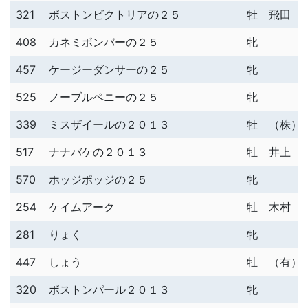
321
ボストンビクトリアの２５
牡
飛田 
408
カネミボンバーの２５
牝
457
ケージーダンサーの２５
牝
525
ノーブルペニーの２５
牝
339
ミスザイールの２０１３
牡
（株）
517
ナナバケの２０１３
牡
井上 
570
ホッジポッジの２５
牝
254
ケイムアーク
牡
木村 
281
りょく
牝
447
しょう
牡
（有）ｺｽ
320
ボストンパール２０１３
牝