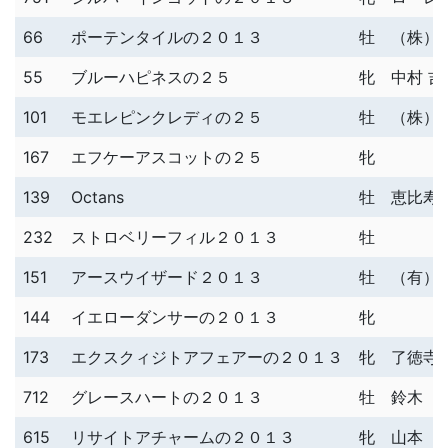
66
ポーテンタイルの２０１３
牡
（株）
55
ブルーハピネスの２５
牝
中村 吉
101
モエレピンクレディの２５
牡
（株）
167
エフケーアスコットの２５
牝
139
Octans
牡
恵比寿
232
ストロベリーフィル２０１３
牡
151
アースウイザード２０１３
牡
（有）
144
イエローダンサーの２０１３
牝
173
エクスクィジトアフェアーの２０１３
牝
了徳寺 
712
グレースハートの２０１３
牡
鈴木 
615
リサイトアチャームの２０１３
牝
山本 