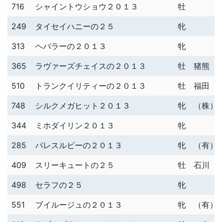
716
シャイントウショウ２０１３
牡
249
タイセイハニーの２５
牝
313
ヘバラーの２０１３
牝
365
ラヴァーズチェイスの２０１３
牡
猪熊 
510
トランクイリティーの２０１３
牡
福田 
748
シルクメガヒット２０１３
牝
（株）
344
ミホダイリン２０１３
牝
285
パレスルビーの２０１３
牝
（有）
409
スリーキュートの２５
牡
石川 
498
セラフの２５
牝
551
ブイルージュの２０１３
牝
（有）