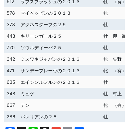
612
ラブスプラッシュの２０１３
牡
（有）
578
マイベッピンの２０１３
牝
373
アグネスターフの２５
牡
448
キリーンガール２５
牡
迎 徹
770
ソウルディーバ２５
牡
342
ミスワキジャパンの２０１３
牝
矢野 
471
サンデーブレーヴの２０１３
牝
（有）
635
エイシンルンルンの２０１３
牡
348
ミュゲ
牡
村上 
667
テン
牝
（有）
286
バレリアンの２５
牡