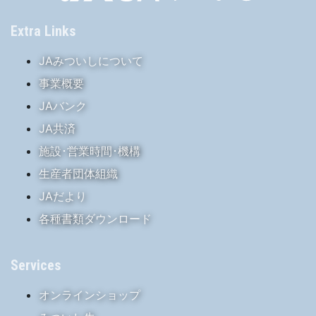
Extra Links
JAみついしについて
事業概要
JAバンク
JA共済
施設･営業時間･機構
生産者団体組織
JAだより
各種書類ダウンロード
Services
オンラインショップ