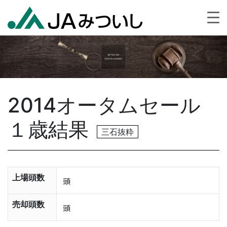
2014オータムセール
１歳結果
三石抜粋
上場頭数
頭
売却頭数
頭