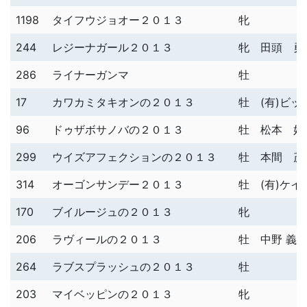
1198
タイフウジョオー２０１３
牝
244
レジーナガール２０１３
牝
田頭 勇
286
ライナーガンマ
牡
17
カワカミタキオンの２０１３
牡
(有)ビ
96
ドゥザボサノバの２０１３
牡
松本 好
299
ウイズアフェクションの２０１３
牡
本間 茂
314
オーゴンサンデー２０１３
牡
(有)ケ
170
ブイルージュの２０１３
牝
206
ラヴィールの２０１３
牡
中野 義
264
ラブスプラッシュの２０１３
牡
203
マイベッピンの２０１３
牝