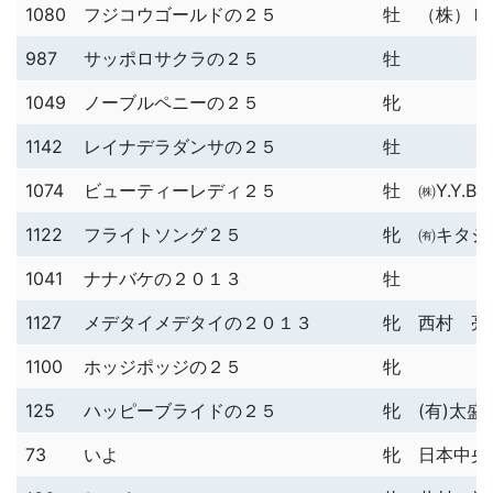
1080
フジコウゴールドの２５
牡
（株）Ｂ
987
サッポロサクラの２５
牡
1049
ノーブルペニーの２５
牝
1142
レイナデラダンサの２５
牡
1074
ビューティーレディ２５
牡
㈱Y.Y.Blo
1122
フライトソング２５
牝
㈲キタジ
1041
ナナバケの２０１３
牡
1127
メデタイメデタイの２０１３
牝
西村 亮
1100
ホッジポッジの２５
牝
125
ハッピーブライドの２５
牝
(有)太盛
73
いよ
牝
日本中央