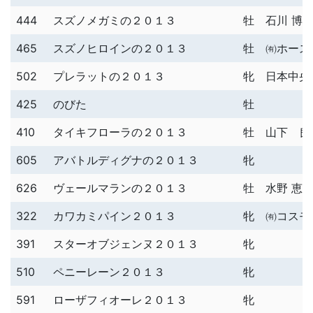
444
スズノメガミの２０１３
牡
石川 博
465
スズノヒロインの２０１３
牡
㈲ホース
502
プレラットの２０１３
牝
日本中央
425
のびた
牡
410
タイキフローラの２０１３
牡
山下 良
605
アバトルディグナの２０１３
牝
626
ヴェールマランの２０１３
牡
水野 恵
322
カワカミパイン２０１３
牝
㈲コスモ
391
スターオブジェンヌ２０１３
牝
510
ペニーレーン２０１３
牝
591
ローザフィオーレ２０１３
牝