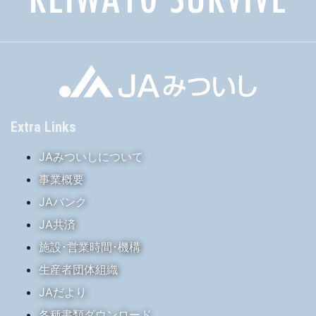
Extra Links
JAみついしについて
事業概要
JAバンク
JA共済
施設･営業時間･機構
生産者団体組織
JAだより
各種書類ダウンロード