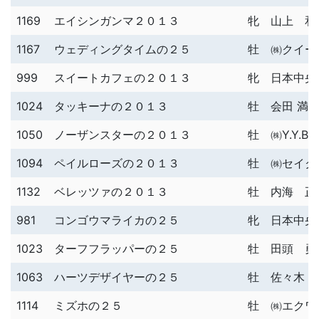
1169
エイシンガンマ２０１３
牝
山上 和
1167
ウェディングタイムの２５
牡
㈱クイー
999
スイートカフェの２０１３
牝
日本中央
1024
タッキーナの２０１３
牡
会田 満
1050
ノーザンスターの２０１３
牡
㈱Y.Y.Blo
1094
ペイルローズの２０１３
牡
㈱セイク
1132
ベレッツァの２０１３
牡
内海 正
981
コンゴウマライカの２５
牝
日本中央
1023
ターフフラッパーの２５
牡
田頭 勇
1063
ハーツデザイヤーの２５
牡
佐々木 
1114
ミズホの２５
牡
㈱エクワ