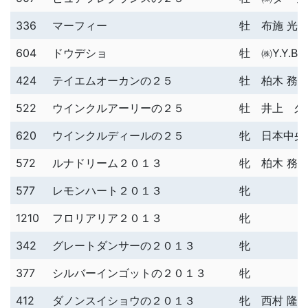
336
マーフィー
牡
布施 光
604
ドウデショ
牡
㈱Y.Y.Blo
424
テイエムオーカンの２５
牡
柏木 務
522
ウインクルアーリーの２５
牡
井上 久
620
ウインクルディールの２５
牝
日本中央
572
ルナドリーム２０１３
牝
柏木 務
577
レモンハート２０１３
牝
1210
フロリアリア２０１３
牝
342
グレートダンサーの２０１３
牝
377
シルバーインゴットの２０１３
牝
412
ダノンスイショウの２０１３
牝
西村 隆