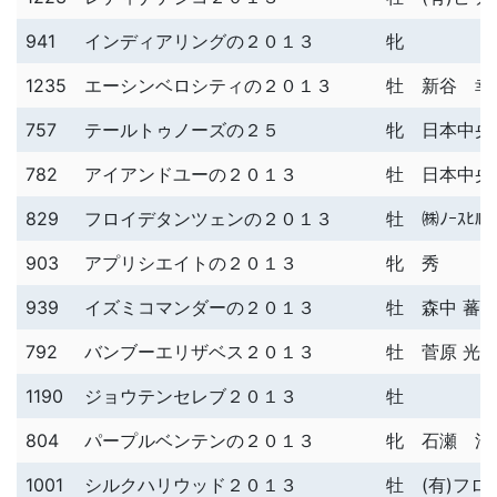
941
インディアリングの２０１３
牝
1235
エーシンベロシティの２０１３
牡
新谷 幸
757
テールトゥノーズの２５
牝
日本中央
782
アイアンドユーの２０１３
牡
日本中央
829
フロイデタンツェンの２０１３
牡
㈱ﾉｰｽﾋﾙｽ
903
アプリシエイトの２０１３
牝
秀
939
イズミコマンダーの２０１３
牡
森中 蕃
792
バンブーエリザベス２０１３
牡
菅原 光
1190
ジョウテンセレブ２０１３
牡
804
パープルベンテンの２０１３
牝
石瀬 浩
1001
シルクハリウッド２０１３
牡
(有)フ