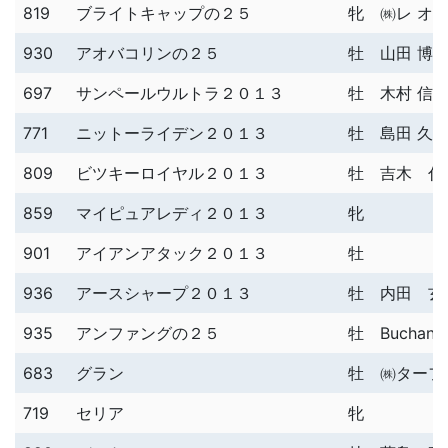
819
ブライトキャップの２５
牝
㈱レ オ
930
アオバコリンの２５
牡
山田 博
697
サンペールウルトラ２０１３
牡
木村 信
771
ニットーライデン２０１３
牡
島田 久
809
ビツキーロイヤル２０１３
牡
吉木 伸
859
マイピュアレディ２０１３
牝
901
アイアンアタック２０１３
牡
936
アースシャープ２０１３
牡
内田 玄
935
アンファングの２５
牡
Buchang
683
グラン
牡
㈱ターフ
719
セリア
牝