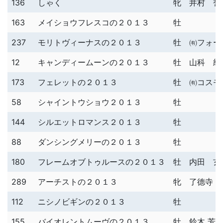
136
しゃく
牝
井村 誉
163
メイショウフレスコの２０１３
牡
237
モリトヴィーナスの２０１３
牡
㈲フォー
12
キャンディームーンの２０１３
牡
山科 統
173
フェレットの２０１３
牡
㈲コスモ
58
シャイントウショウ２０１３
牡
144
シルエットロマンス２０１３
牡
88
ダンシングメリーの２０１３
牡
180
フレームオブトゥルースの２０１３
牡
内田 玄
289
アーチストの２０１３
牝
了德寺 
112
ニシノビギンの２０１３
牡
155
バイオレントムーヴの２０１３
牡
鈴木 芳