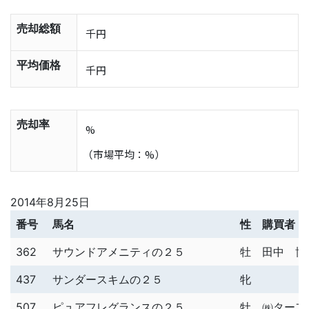
売却総額
千円
平均価格
千円
売却率
%
（市場平均：%）
2014年8月25日
番号
馬名
性
購買者
362
サウンドアメニティの２５
牡
田中 博
437
サンダースキムの２５
牝
507
ピュアフレグランスの２５
牡
㈱ターフ