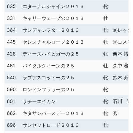
635
エターナルシャイン２０１３
牝
331
キャリーウェーブの２０１３
牡
364
サンディシフター２０１３
牝
㈱レック
445
セレスチャルローブ２０１３
牝
㈲コスモ
428
ディーズハイビガーの２５
牝
栗本 博
461
バイタルクィーンの２５
牡
森中 蕃
540
ラブアスコットーの２５
牝
鈴木 芳
590
ロンドンフラワーの２５
牝
601
サチーエイカン
牝
石川 達
662
キタサンバースデー２０１３
牝
秀
696
サンセットロード２０１３
牝