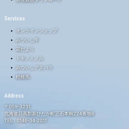
Services
オンラインショップ
みついし牛
花だより
トキノミノル
みついしアスパラ
軽種馬
Address
〒059-3231
北海道日高郡新ひだか町三石本桐224番地6
TEL :
0146-34-2011