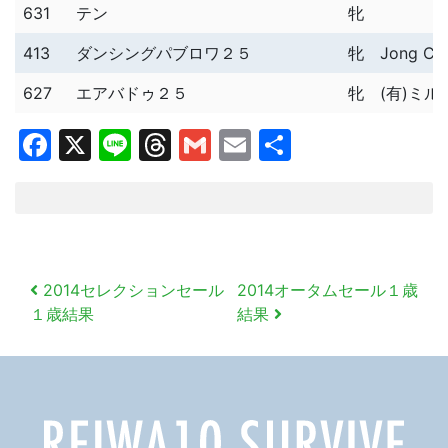
631
テン
牝
413
ダンシングパブロワ２５
牝
Jong Che
627
エアバドゥ２５
牝
(有)ミ
Facebook
X
Line
Threads
Gmail
Email
共
有
投
2014セレクションセール
2014オータムセール１歳
稿
１歳結果
結果
ナ
ビ
ゲ
ー
シ
ョ
ン