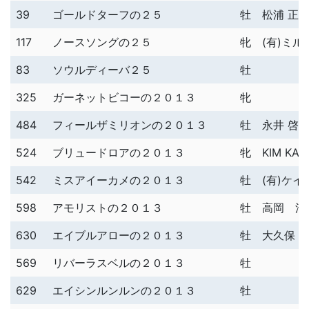
39
ゴールドターフの２５
牡
松浦 正
117
ノースソングの２５
牝
(有)ミ
83
ソウルディーバ２５
牡
325
ガーネットビコーの２０１３
牝
484
フィールザミリオンの２０１３
牡
永井 啓
524
ブリュードロアの２０１３
牝
KIM KAB
542
ミスアイーカメの２０１３
牡
(有)ケ
598
アモリストの２０１３
牡
高岡 浩
630
エイブルアローの２０１３
牡
大久保 
569
リバーラスベルの２０１３
牡
629
エイシンルンルンの２０１３
牡