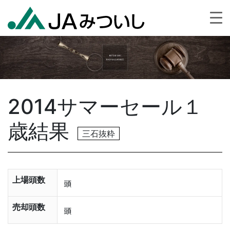
2014サマーセール１
歳結果
三石抜粋
上場頭数
頭
売却頭数
頭