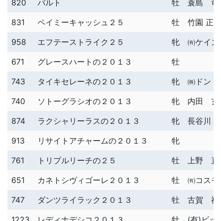
820
バルト
牡
蓑島 竜
831
ペイミーキャッシュ２５
牡
竹園 正
958
エフテーストライク２５
牝
㈲ケイズ
671
グレースハートの２０１３
牡
743
タイキセレーネの２０１３
牝
㈱ドン
740
ソトーグラシオの２０１３
牝
内田 玄
874
ラクシャリーラスの２０１３
牝
長谷川 
913
リサイトアチャームの２０１３
牝
761
トリプルリーチの２５
牡
上野 直
651
カネトシヴィゴーレ２０１３
牡
㈲コスモ
747
ダンツライラック２０１３
牡
古賀 禎
1223
レディナデシコ２０１３
牡
(有)ビ