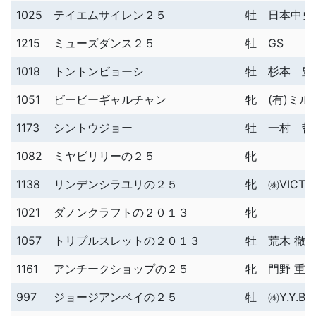
1025
テイエムサイレン２５
牡
日本中央
1215
ミューズダンス２５
牡
GS
1018
トントンビョーシ
牡
杉本 豊
1051
ビービーギャルチャン
牝
(有)ミ
1173
シントウジョー
牡
一村 哲
1082
ミヤビリリーの２５
牝
1138
リンデンシラユリの２５
牝
㈱VICTO
1021
ダノンクラフトの２０１３
牝
1057
トリプルスレットの２０１３
牡
荒木 徹
1161
アンチークショップの２５
牝
門野 重
997
ジョージアンベイの２５
牡
㈱Y.Y.Blo