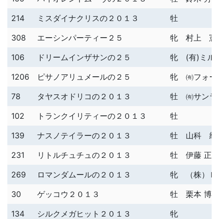
214
ミスダイナクリスの２０１３
牡
308
エーシンパーティー２５
牝
村上 憲
106
ドリームインザサンの２５
牝
(有)ミ
1206
ピサノアリュメールの２５
牝
㈲フォー
78
タヤスオドリコの２０１３
牡
㈲サンラ
102
トランクイリティーの２０１３
牡
139
ナスノテイラーの２０１３
牡
山科 統
231
リトルチュチュの２０１３
牡
伊藤 正
269
ロマンダムールの２０１３
牝
（株）Ｂ
30
ゲッコウ２０１３
牡
栗本 博
134
シルクメガヒット２０１３
牝