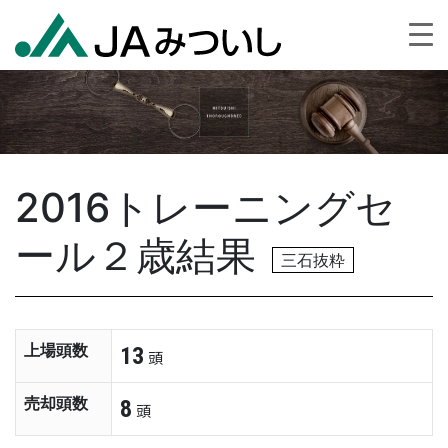
2016トレーニングセ
ール２歳結果
三石抜粋
上場頭数
13
頭
売却頭数
8
頭