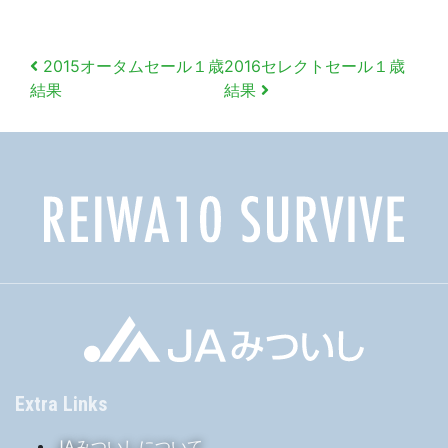
投
2015オータムセール１歳
2016セレクトセール１歳
稿
結果
結果
ナ
ビ
ゲ
ー
シ
ョ
ン
Extra Links
JAみついしについて