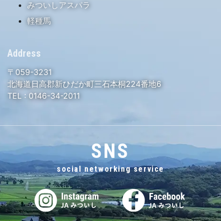
みついしアスパラ
軽種馬
Address
〒059-3231
北海道日高郡新ひだか町三石本桐224番地6
TEL :
0146-34-2011
SNS
social networking service