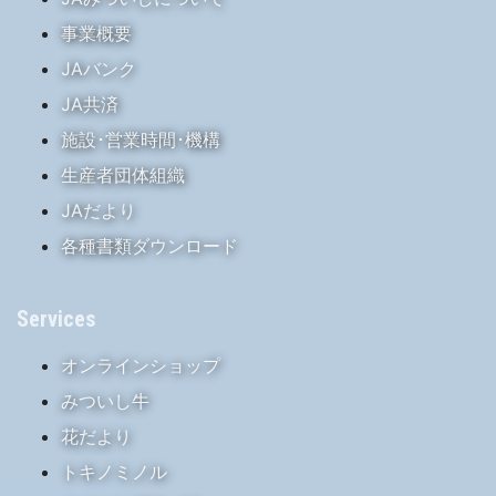
事業概要
JAバンク
JA共済
施設･営業時間･機構
生産者団体組織
JAだより
各種書類ダウンロード
Services
オンラインショップ
みついし牛
花だより
トキノミノル