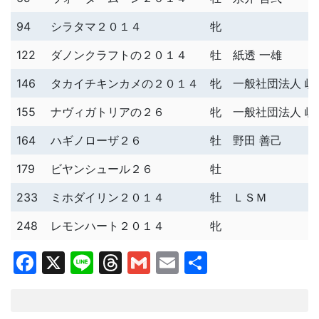
94
シラタマ２０１４
牝
122
ダノンクラフトの２０１４
牡
紙透 一雄
146
タカイチキンカメの２０１４
牝
一般社団法人 
155
ナヴィガトリアの２６
牝
一般社団法人 
164
ハギノローザ２６
牡
野田 善己
179
ビヤンシュール２６
牡
233
ミホダイリン２０１４
牡
ＬＳＭ
248
レモンハート２０１４
牝
Facebook
X
Line
Threads
Gmail
Email
共
有