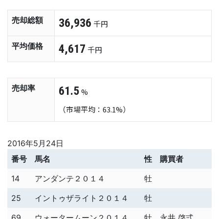
売却総額
36,936
千円
平均価格
4,617
千円
売却率
61.5
%
（市場平均：63.1%）
2016年5月24日
番号
馬名
性
購買者
14
アンダンテ２０１４
牡
25
イントゥザライト２０１４
牡
69
ウォータームーン２０１４
牡
永井 啓弍