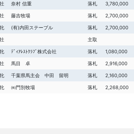
牡
奈村 信重
落札
3,780,000
牡
藤吉牧場
落札
2,700,000
牝
(有)内田ステーブル
落札
2,700,000
牡
主取
牝
ﾃﾞｨｱﾚｽﾄｸﾗﾌﾞ株式会社
落札
1,080,000
牡
馬目 卓
落札
2,916,000
牝
千葉県馬主会 中田 留明
落札
2,160,000
牝
㈱門別牧場
落札
2,268,000