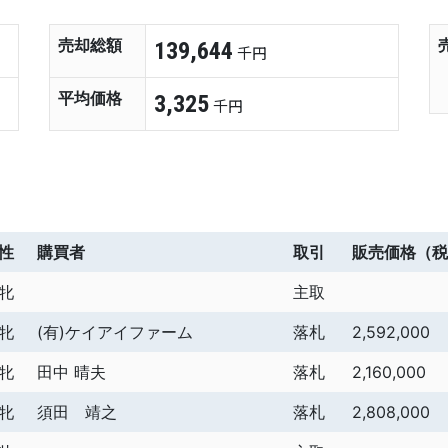
売却総額
139,644
千円
平均価格
3,325
千円
性
購買者
取引
販売価格（税
牝
主取
牝
(有)ケイアイファーム
落札
2,592,000
牝
田中 晴夫
落札
2,160,000
牝
須田 靖之
落札
2,808,000