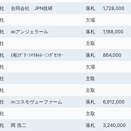
牝
合同会社 JPN技研
落札
1,728,000
牝
欠場
牝
㈱アンジェラール
落札
1,188,000
牡
主取
牝
(有)ｸﾞﾘｰﾝﾏｲﾙﾄﾚｰﾆﾝｸﾞｾﾝﾀｰ
落札
864,000
牝
欠場
牡
主取
牝
主取
牡
㈲コスモヴューファーム
落札
6,912,000
牝
主取
牝
岡 浩二
落札
3,240,000