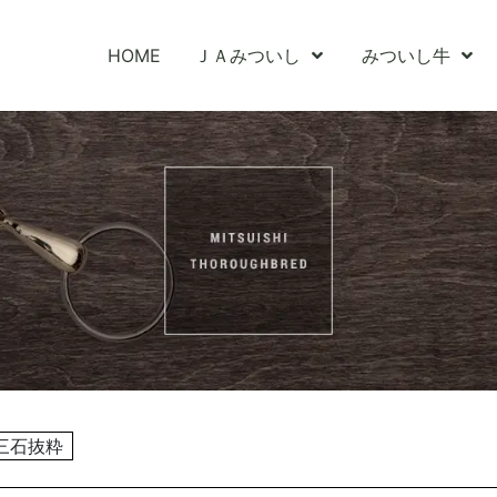
HOME
ＪＡみついし
みついし牛
三石抜粋