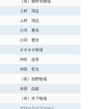
（有）猪野毛牧場
上村 清志
上村 清志
小河 豊水
小河 豊水
オギオギ牧場
沖田 忠幸
沖田 哲夫
（有）加野牧場
木田 晶範
（有）木下牧場
グローリーファーム