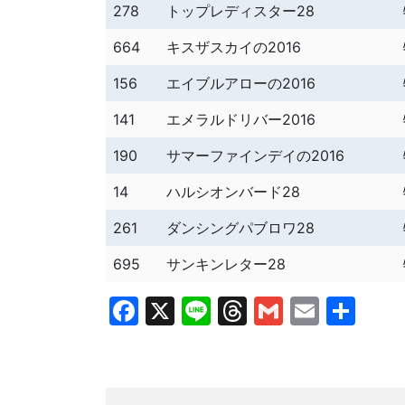
278
トップレディスター28
664
キスザスカイの2016
156
エイブルアローの2016
141
エメラルドリバー2016
190
サマーファインデイの2016
14
ハルシオンバード28
261
ダンシングパブロワ28
695
サンキンレター28
Facebook
X
Line
Threads
Gmail
Email
共
有