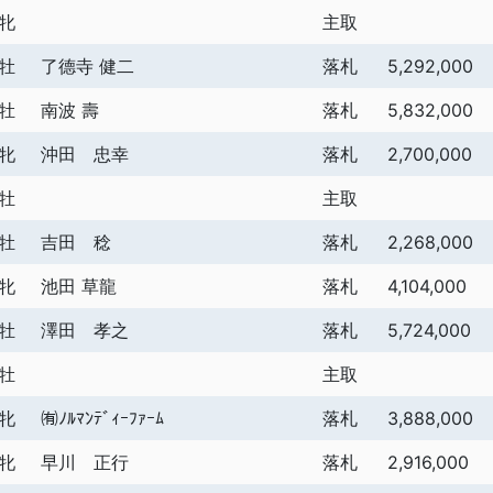
牝
主取
牡
了德寺 健二
落札
5,292,000
牡
南波 壽
落札
5,832,000
牝
沖田 忠幸
落札
2,700,000
牡
主取
牡
吉田 稔
落札
2,268,000
牝
池田 草龍
落札
4,104,000
牡
澤田 孝之
落札
5,724,000
牡
主取
牝
㈲ﾉﾙﾏﾝﾃﾞｨｰﾌｧｰﾑ
落札
3,888,000
牝
早川 正行
落札
2,916,000