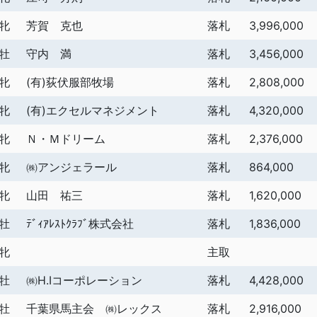
牝
芳賀 克也
落札
3,996,000
牡
守内 満
落札
3,456,000
牝
(有)荻伏服部牧場
落札
2,808,000
牝
(有)エクセルマネジメント
落札
4,320,000
牝
Ｎ・Ｍドリーム
落札
2,376,000
牝
㈱アンジェラール
落札
864,000
牝
山田 祐三
落札
1,620,000
牡
ﾃﾞｨｱﾚｽﾄｸﾗﾌﾞ株式会社
落札
1,836,000
牝
主取
牡
㈱H.Iコーポレーション
落札
4,428,000
牡
千葉県馬主会 ㈱レックス
落札
2,916,000