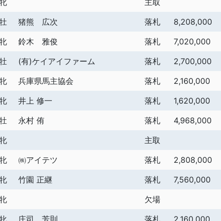
牝
主取
牡
猪熊 広次
落札
8,208,000
牝
鈴木 雅俊
落札
7,020,000
牡
(有)ケイアイファーム
落札
2,700,000
牝
兵庫県馬主協会
落札
2,160,000
牝
井上 修一
落札
1,620,000
牡
永村 侑
落札
4,968,000
牝
主取
牝
㈱アイテツ
落札
2,808,000
牝
竹園 正継
落札
7,560,000
牝
欠場
牝
庄司 芳則
落札
2,160,000