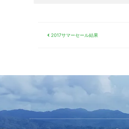
投
稿
2017サマーセール結果
ナ
ビ
ゲ
ー
シ
ョ
ン