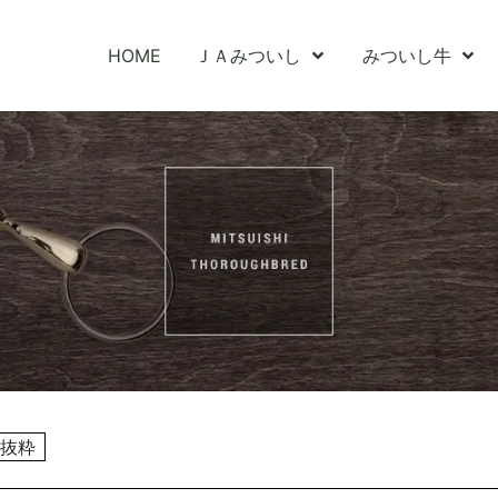
HOME
ＪＡみついし
みついし牛
抜粋