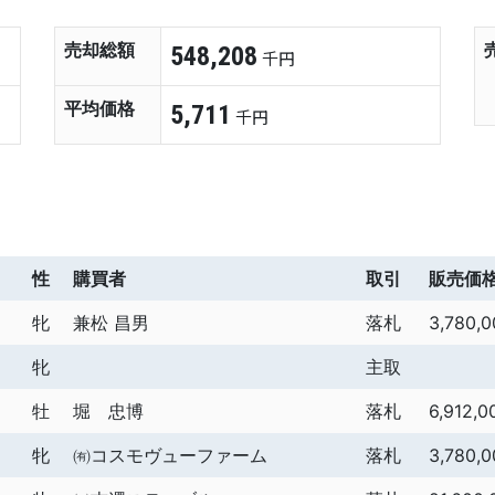
売却総額
548,208
千円
平均価格
5,711
千円
性
購買者
取引
販売価
牝
兼松 昌男
落札
3,780,0
牝
主取
牡
堀 忠博
落札
6,912,0
牝
㈲コスモヴューファーム
落札
3,780,0