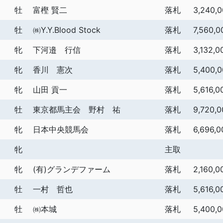
牡
富樫 賢二
落札
3,240,
牡
㈱Y.Y.Blood Stock
落札
7,560,0
牝
下河邉 行信
落札
3,132,0
牝
香川 憲次
落札
5,400,
牝
山田 貢一
落札
5,616,0
牡
東京都馬主会 野村 祐
落札
9,720,0
牝
日本中央競馬会
落札
6,696,0
牝
主取
牝
(有)グランデファーム
落札
2,160,0
牡
一村 哲也
落札
5,616,0
牡
㈱本城
落札
5,400,