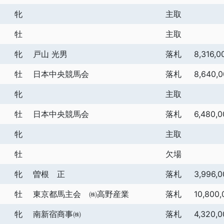
牝
主取
牡
主取
牝
戸山 光男
落札
8,316,0
牡
日本中央競馬会
落札
8,640,
牝
主取
牡
日本中央競馬会
落札
6,480,0
牝
主取
牡
欠場
牝
曽根 正
落札
3,996,0
牡
東京都馬主会 ㈱高野産業
落札
10,800,
牝
南新宿商事㈱
落札
4,320,0