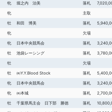
牝
堀之内 治美
落札
7,020,0
牝
主取
牡
和田 博美
落札
5,940,
牝
欠場
牝
日本中央競馬会
落札
3,240,
牡
池袋レーシング
落札
3,780,0
牡
欠場
牡
㈱Y.Y.Blood Stock
落札
5,400,
牝
日本中央競馬会
落札
3,240,
牝
㈱本城
落札
2,700,0
牡
千葉県馬主会 日下部 勝徳
落札
10,800,