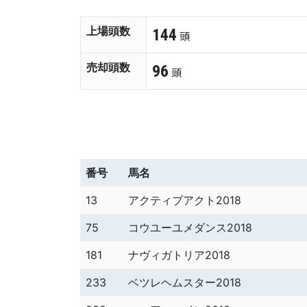
上場頭数
144
頭
売却頭数
96
頭
番号
馬名
13
アクティブアクト2018
75
コウユーユメダンス2018
181
ナヴィガトリア2018
233
ベツレヘムスター2018