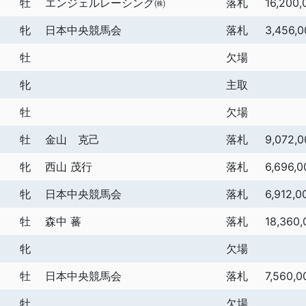
牡
エンジェルレーシング㈱
落札
16,200,
牝
日本中央競馬会
落札
3,456,0
牡
欠場
牝
主取
牡
欠場
牡
金山 克己
落札
9,072,0
牝
西山 茂行
落札
6,696,0
牝
日本中央競馬会
落札
6,912,0
牡
森中 蕃
落札
18,360,
牝
欠場
牡
日本中央競馬会
落札
7,560,0
牡
欠場