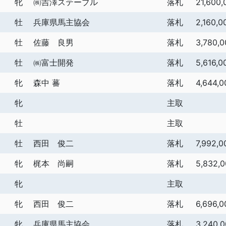
牝
㈱吉澤ステーブル
落札
21,600,
牡
兵庫県馬主協会
落札
2,160,0
牡
佐藤 良男
落札
3,780,0
牡
㈱富士開発
落札
5,616,0
牝
森中 蕃
落札
4,644,0
牝
主取
牡
主取
牡
西田 俊二
落札
7,992,0
牝
梶本 尚嗣
落札
5,832,
牝
主取
牝
西田 俊二
落札
6,696,0
牝
兵庫県馬主協会
落札
3,240,