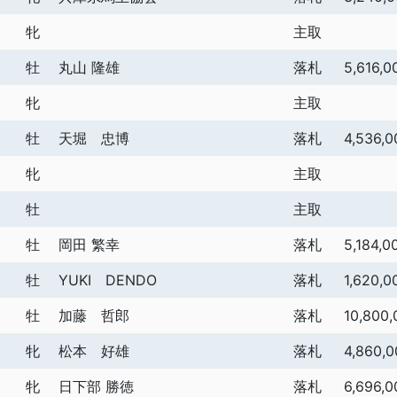
牝
主取
牡
丸山 隆雄
落札
5,616,0
牝
主取
牡
天堀 忠博
落札
4,536,0
牝
主取
牡
主取
牡
岡田 繁幸
落札
5,184,0
牡
YUKI DENDO
落札
1,620,0
牡
加藤 哲郎
落札
10,800,
牝
松本 好雄
落札
4,860,0
牝
日下部 勝徳
落札
6,696,0