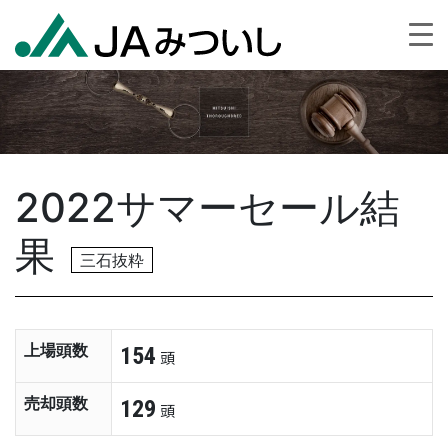
2022サマーセール結
果
三石抜粋
上場頭数
154
頭
売却頭数
129
頭