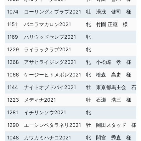
1074
コーリングオブラブ2021
牡
湯浅 健司 様
1151
バニラマカロン2021
牝
竹園 正継 様
1169
ハリウッドセレブ2021
牝
1229
ライラックラブ2021
牝
1268
アサヒライジング2021
牝
小松崎 孝 様
1066
ケージーヒトメボレ2021
牝
檜森 高史 様
1144
ナイトオブドバイ2021
牡
東京都馬主会 石
1223
メディナ2021
牡
石瀬 浩三 様
1281
イチリンソウ2021
牝
1290
エーシンベタラネリ2021
牡
岡田スタッド 様
1048
カワカミハナコ2021
牝
間宮 秀直 様