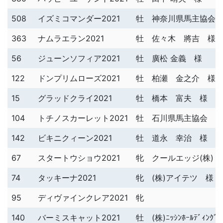
508
イズミコマンダー2021
牡
神奈川県馬主協会
363
ナムラエラン2021
牡
佐々木 將吉 様
56
ジューンソフィア2021
牡
廣松 金義 様
122
ドンプリムローズ2021
牡
柏瀬 金之介 様
15
グラッドクライ2021
牡
橋本 富夫 様
104
トチノスカーレット2021
牡
石川県馬主協会 
142
ビキニクィーン2021
牡
道永 幸治 様
67
スタートウショウ2021
牝
クールエッジ(株) 
74
タッキーナ2021
牝
(株)アイテツ 様
95
ディヴァインクレア2021
牝
140
バーミスキャット2021
牡
(株)ﾆｯｼﾝﾎｰﾙﾃﾞｨﾝｸ