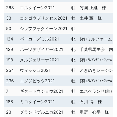
263
エルクイーン2021
牡
竹園 正継 様
33
コンゴウプリンセス2021
牡
土井 薫 様
50
シップフォクイーン2021
牡
124
パーカーズミル2021
牝
(有)ミルファーム 
139
ハーツデザイヤー2021
牝
千葉県馬主会 内
198
メルジェリーナ2021
牝
(有)ﾉﾙﾏﾝﾃﾞｨｰﾌｧｰﾑ
254
ウィッシュ2021
牡
ときめきレーシン
236
エグジビッツ2021
牡
(有)ﾉﾙﾏﾝﾃﾞｨｰﾌｧｰﾑ
7
ギタートウショウ2021
牡
エスペランサ(株) 
188
ミコクイーン2021
牡
石川 博 様
23
グランドゲルニカ2021
牡
重野 心平 様