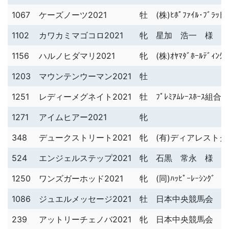
1067
ケーズノーツ2021
牡
(株)ﾋﾎﾟﾌｧｲﾙ･ﾌﾞﾗｯﾄ
1102
カワカミマゴコロ2021
牝
星加 浩一 様
1156
ハルノヒダマリ2021
牝
(株)ｵﾔﾏﾀﾞﾎｰﾙﾃﾞｨﾝ
1203
マウンテンウーマン2021
牡
1251
レディーメグネイト2021
牡
ﾌﾟﾚﾐｱﾑﾚｰｽﾎｰｽ組合
1271
アイムヒアー2021
牝
348
デュークストリート2021
牝
(有)ディアレスト
524
エンジェルステップ2021
牝
石黒 常永 様
1250
ワンズガーホッド2021
牝
(同)ﾊｯﾋﾟｰﾚｰｼﾝｸﾞ 
1086
ジュエルメッセージ2021
牡
日本中央競馬会 
239
アットリーチェノバ2021
牝
日本中央競馬会 