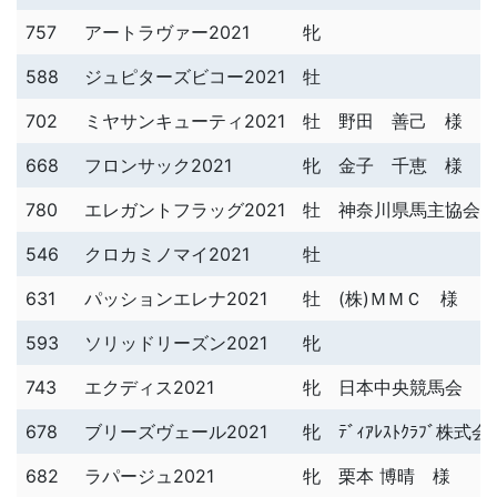
757
アートラヴァー2021
牝
588
ジュピターズビコー2021
牡
702
ミヤサンキューティ2021
牡
野田 善己 様
668
フロンサック2021
牝
金子 千恵 様
780
エレガントフラッグ2021
牡
神奈川県馬主協会 (株
546
クロカミノマイ2021
牡
631
パッションエレナ2021
牡
(株)ＭＭＣ 様
593
ソリッドリーズン2021
牝
743
エクディス2021
牝
日本中央競馬会 
678
ブリーズヴェール2021
牝
ﾃﾞｨｱﾚｽﾄｸﾗﾌﾞ株式
682
ラパージュ2021
牝
栗本 博晴 様