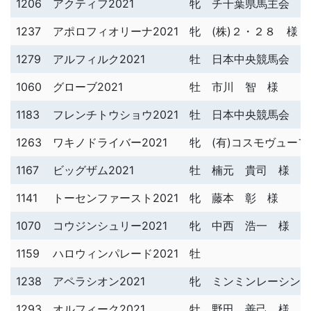
1206
アクティフ2021
牝
チ千葉県馬主会 
1237
アポロフィオリーナ2021
牝
(株)２・２８ 様
1279
アルフィルク2021
牡
日本中央競馬会 
1060
グローブ2021
牡
市川 智 様
1183
フレンチトウショウ2021
牡
日本中央競馬会 
1263
ワキノドライバー2021
牝
(有)コスモヴュー
1167
ビッグザム2021
牡
楠元 貴司 様
1141
トーセンファースト2021
牝
藤本 彰 様
1070
コウジンシュリー2021
牝
中西 浩一 様
1159
ハロウィンパレード2021
牡
1238
アペラシオン2021
牝
ミンミンレーシン
1293
オルフィーク2021
牡
野田 善己 様