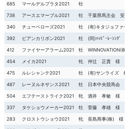
685
マールデルプラタ2021
牡
738
アースエマーブル2021
牡
千葉県馬主会 安
340
チューベローズ2021
牡
(有)キタジョファ
392
ビアンカリボン2021
牡
(同)ﾊｯﾋﾟｰﾚｰｼﾝｸﾞ 
412
ファイヤーアラーム2021
牡
WINNOVATION(株
454
メイカ2021
牝
仲辻 正貴 様
475
ルレシャンテ2021
牡
(有)サンライズ 様
487
レーヌルネサンス2021
牡
日本中央競馬会 
504
エフテーストライク2021
牝
酒井 孝敏 様
337
タケショウメーカー2021
牡
菅藤 孝雄 様
283
クロストウショウ2021
牝
長島商事(株) 様