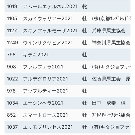
1019
アムールエテルネル2021
牝
1105
スカイウォリアー2021
牡
(株)京都ｻﾗﾌﾞﾚｯﾄﾞｸ
1127
スギノフォルモーザ2021
牡
兵庫県馬主協会 
1249
ウインサクヤヒメ2021
牡
神奈川県馬主協会
798
キテキ2021
牡
908
ファルファラ2021
牡
(有)キタジョファ
1022
アルデグロリア2021
牡
佐賀県馬主会 原
978
アップルティー2021
牡
1034
エーシンヘラ2021
牡
田中 成奉 様
852
スマートローズ2021
牡
ﾌﾟﾚﾐｱﾑﾚｰｽﾎｰｽ組合
1037
エリモプリンセス2021
牡
(有)キタジョファ