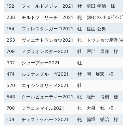
152
フィールドメジャー2021
牡
前田 幸治 様
206
モルトフェリーチェ2021
牝
(株)ﾆｯｼﾝﾎｰﾙﾃﾞｨﾝｸ
154
フォレスタレガーロ2021
牡
佐山 公男
253
ヴィエナトウショウ2021
牝
トウショウ産業(株
709
メダリオンスター2021
牡
戸部 昌洋 様
307
シャープナー2021
牡
474
ルミナスグルーヴ2021
牡
岡 展宏 様
520
エイシンオリヒメ2021
牡
543
クールビューティー2021
牝
服部 博樹 様
700
ミヤコスマイル2021
牝
大泉 勉 様
109
チェストケハーツ2021
牝
徳増 栄治 様