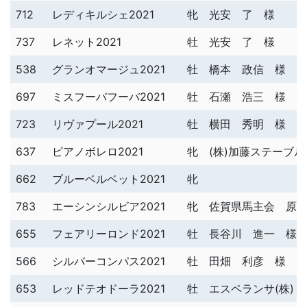
712
レディキルシェ2021
牝
光安 了 様
737
レネット2021
牡
光安 了 様
538
グランオマージュ2021
牡
橋本 政信 様
697
ミスフーバフーバ2021
牡
石瀬 浩三 様
723
リヴァプール2021
牡
横田 秀明 様
637
ピアノボレロ2021
牝
(株)加藤ステーブ
662
ブルーベルベット2021
牝
783
エーシンシルビア2021
牝
佐賀県馬主会 原
655
フェアリーロンド2021
牡
長谷川 進一 様
566
シルバーコンパス2021
牡
田畑 利彦 様
653
レッドテオドーラ2021
牡
エスペランサ(株) 