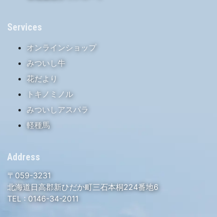
Services
オンラインショップ
みついし牛
花だより
トキノミノル
みついしアスパラ
軽種馬
Address
〒059-3231
北海道日高郡新ひだか町三石本桐224番地6
TEL :
0146-34-2011