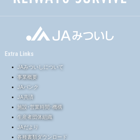
Extra Links
JAみついしについて
事業概要
JAバンク
JA共済
施設･営業時間･機構
生産者団体組織
JAだより
各種書類ダウンロード