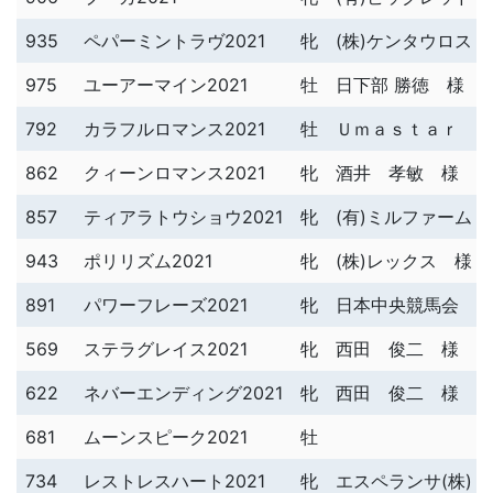
935
ペパーミントラヴ2021
牝
(株)ケンタウロス 
975
ユーアーマイン2021
牡
日下部 勝徳 様
792
カラフルロマンス2021
牡
Ｕｍａｓｔａｒ 
862
クィーンロマンス2021
牝
酒井 孝敏 様
857
ティアラトウショウ2021
牝
(有)ミルファーム 
943
ポリリズム2021
牝
(株)レックス 様
891
パワーフレーズ2021
牝
日本中央競馬会 
569
ステラグレイス2021
牝
西田 俊二 様
622
ネバーエンディング2021
牝
西田 俊二 様
681
ムーンスピーク2021
牡
734
レストレスハート2021
牝
エスペランサ(株) 