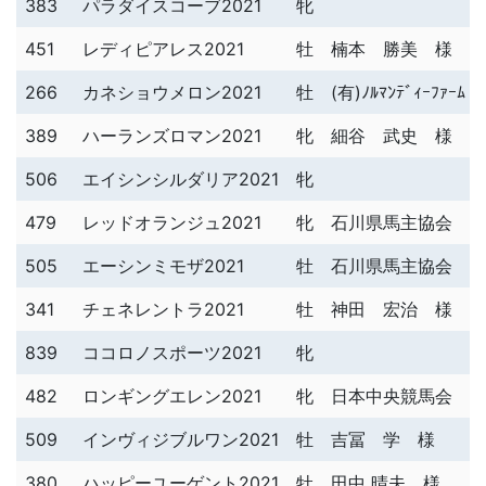
383
パラダイスコーブ2021
牝
451
レディピアレス2021
牡
楠本 勝美 様
266
カネショウメロン2021
牡
(有)ﾉﾙﾏﾝﾃﾞｨｰﾌｧｰﾑ
389
ハーランズロマン2021
牝
細谷 武史 様
506
エイシンシルダリア2021
牝
479
レッドオランジュ2021
牝
石川県馬主協会 
505
エーシンミモザ2021
牡
石川県馬主協会 
341
チェネレントラ2021
牡
神田 宏治 様
839
ココロノスポーツ2021
牝
482
ロンギングエレン2021
牝
日本中央競馬会 
509
インヴィジブルワン2021
牡
吉冨 学 様
380
ハッピーユーゲント2021
牡
田中 晴夫 様