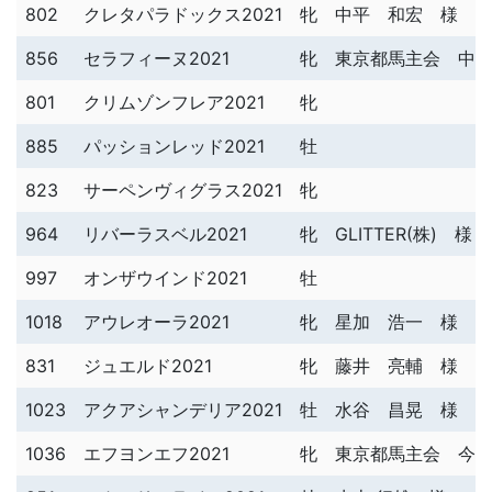
802
クレタパラドックス2021
牝
中平 和宏 様
856
セラフィーヌ2021
牝
東京都馬主会 中
801
クリムゾンフレア2021
牝
885
パッションレッド2021
牡
823
サーペンヴィグラス2021
牝
964
リバーラスベル2021
牝
GLITTER(株) 様
997
オンザウインド2021
牡
1018
アウレオーラ2021
牝
星加 浩一 様
831
ジュエルド2021
牝
藤井 亮輔 様
1023
アクアシャンデリア2021
牡
水谷 昌晃 様
1036
エフヨンエフ2021
牝
東京都馬主会 今