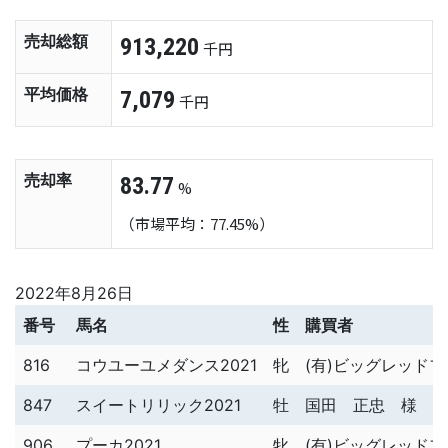
売却総額
913,220
千円
平均価格
7,079
千円
売却率
83.77
%
（市場平均：77.45%）
2022年8月26日
番号
馬名
性
購買者
816
コウユーユメダンス2021
牝
(有)ビッグレッド
847
スイートリリック2021
牡
国田 正忠 様
906
プーカ2021
牝
(有)ビッグレッド