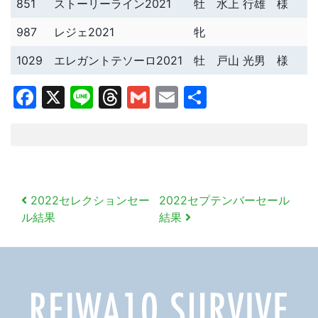
851
ストーリーライン2021
牡
水上 行雄 様
987
レジェ2021
牝
1029
エレガントテソーロ2021
牡
戸山 光男 様
Facebook
X
Line
Threads
Gmail
Email
共
有
投
2022セレクションセー
2022セプテンバーセール
稿
ル結果
結果
ナ
ビ
ゲ
ー
シ
ョ
ン