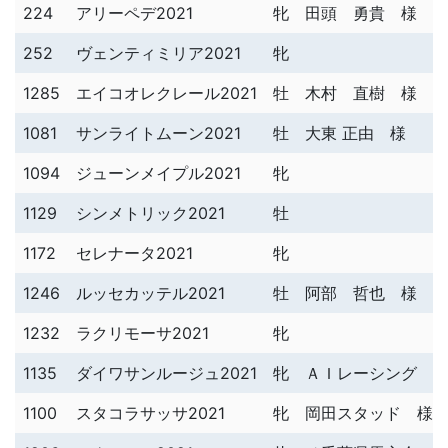
224
アリーペデ2021
牝
田頭 勇貴 様
252
ヴェンティミリア2021
牝
1285
エイコオレクレール2021
牡
木村 直樹 様
1081
サンライトムーン2021
牡
大東 正由 様
1094
ジューンメイプル2021
牝
1129
シンメトリック2021
牡
1172
セレナータ2021
牝
1246
ルッセカッテル2021
牡
阿部 哲也 様
1232
ラクリモーサ2021
牝
1135
ダイワサンルージュ2021
牝
ＡＩレーシング 
1100
スタコラサッサ2021
牝
岡田スタッド 様