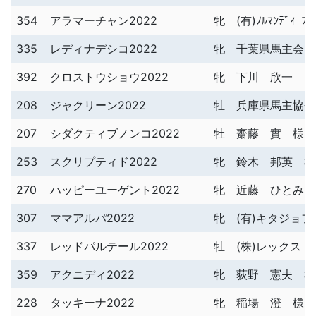
354
アラマーチャン2022
牝
(有)ﾉﾙﾏﾝﾃﾞｨｰﾌ
335
レディナデシコ2022
牝
千葉県馬主会 
392
クロストウショウ2022
牝
下川 欣一
208
ジャクリーン2022
牡
兵庫県馬主協会
207
シダクティブノンコ2022
牡
齋藤 實 様
253
スクリプティド2022
牝
鈴木 邦英 様
270
ハッピーユーゲント2022
牝
近藤 ひとみ 
307
ママアルパ2022
牝
(有)キタジョ
337
レッドパルテール2022
牡
(株)レックス 
359
アクニディ2022
牝
荻野 憲夫 様
228
タッキーナ2022
牝
稲場 澄 様