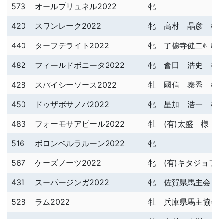
573
オールプリュネル2022
牝
420
スワンレーク2022
牝
高村 晶彦 様
440
ターフデライト2022
牝
了德寺健二ﾎｰﾙﾃﾞ
482
フィールドボニータ2022
牝
會田 浩史 様
428
スパイシーソース2022
牡
國信 泰秀 様
450
ドゥザボサノバ2022
牝
星加 浩一 様
483
フォーモサアピール2022
牡
(有)太盛 様
516
ボロンベルラルーン2022
牝
567
ケーズノーツ2022
牝
(有)キタジョ
431
スーパージンガ2022
牝
佐賀県馬主会 
528
ラム2022
牡
兵庫県馬主協会