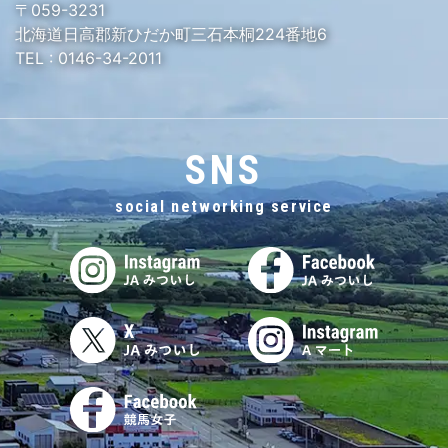
〒059-3231
北海道日高郡新ひだか町三石本桐224番地6
TEL :
0146-34-2011
SNS
social networking service