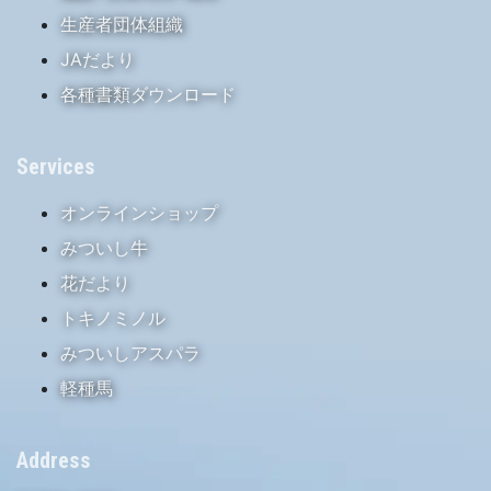
生産者団体組織
JAだより
各種書類ダウンロード
Services
オンラインショップ
みついし牛
花だより
トキノミノル
みついしアスパラ
軽種馬
Address