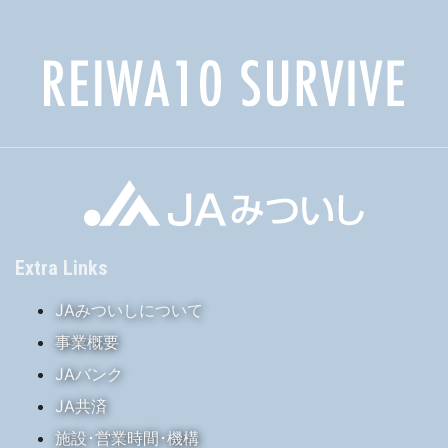
ビ
ゲ
ー
シ
ョ
ン
Extra Links
JAみついしについて
事業概要
JAバンク
JA共済
施設･営業時間･機構