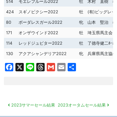
514
モエレフルール2022
牡
木村 直樹 様
424
スギノピクシー2022
牡
(有)ビッグレ
80
ボーダレスガール2022
牝
山本 堅治 様
171
オンザウインド2022
牡
埼玉県馬主会 
114
レッドジュピター2022
牡
了德寺健二ﾎｰﾙﾃﾞ
130
アクアシャンデリア2022
牝
兵庫県馬主協会
Facebook
X
Line
Threads
Gmail
Email
共
有
投
2023サマーセール結果
2023オータムセール結果
稿
ナ