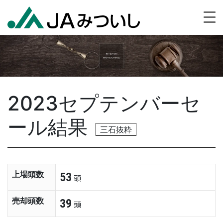
2023セプテンバーセ
ール結果
三石抜粋
上場頭数
53
頭
売却頭数
39
頭