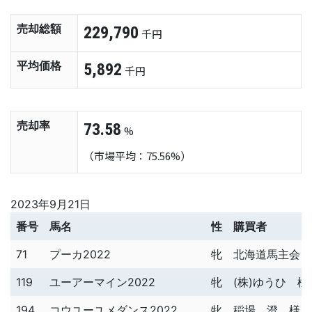
売却総額
229,790
千円
平均価格
5,892
千円
売却率
73.58
%
（市場平均：75.56%）
2023年9月21日
番号
馬名
性
購買者
71
プーカ2022
牝
北海道馬主会 
119
ユーアーマイン2022
牝
(株)ゆうひ 様
194
コウユーユメダンス2022
牝
稲場 澄 様