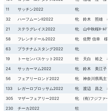
11
サッチン2022
牝
32
ハーフムーンⅡ2022
牝
鈴木 照雄 様
21
ステラグレイス2022
牝
山中秋桜ﾎｰﾙﾃﾞｨ
58
フレンチドール2022
牝
佐野 信幸 様
63
プラチナムスタング2022
牝
19
トーセンバスケット2022
牡
天白 裕之 様
24
サッカーマム2022
牝
鈴木 美江子 
56
フェアリーロンド2022
牝
神奈川県馬主協
133
レガーロブロッサム2022
牝
渡辺 昌之 様
305
マザーフェアリー2022
牝
(有)フジファ
230
チーカ2022
牡