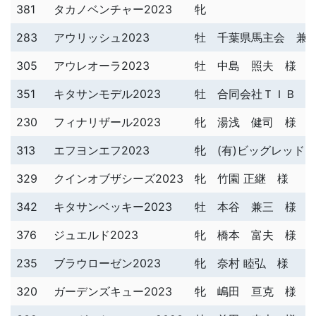
381
タカノベンチャー2023
牝
283
アウリッシュ2023
牡
千葉県馬主会 兼
305
アウレオーラ2023
牡
中島 照夫 様
351
キタサンモデル2023
牡
合同会社ＴＩＢ 
230
フィナリザール2023
牝
湯浅 健司 様
313
エフヨンエフ2023
牝
(有)ビッグレッド
329
クインオブザシーズ2023
牝
竹園 正継 様
342
キタサンベッキー2023
牡
本谷 兼三 様
376
ジュエルド2023
牝
橋本 富夫 様
235
ブラウローゼン2023
牝
奈村 睦弘 様
320
ガーデンズキュー2023
牝
嶋田 亘克 様