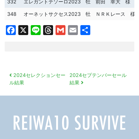
332
エレガントテソーロ2023
牡
前田 幸大 様
348
オーネットサクセス2023
牡
ＮＲＫレース 様
Facebook
X
Line
Threads
Gmail
Email
共
有
投
2024セレクションセー
2024セプテンバーセール
稿
ル結果
結果
ナ
ビ
ゲ
ー
シ
ョ
ン