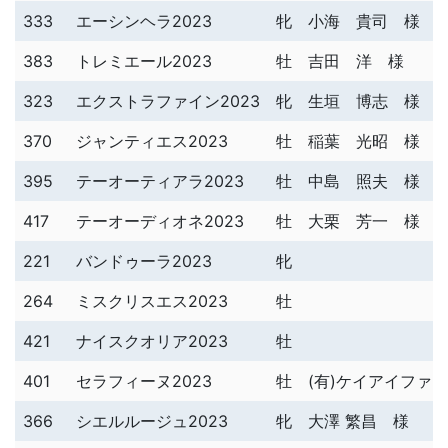
333
エーシンヘラ2023
牝
小海 貴司 様
383
トレミエール2023
牡
吉田 洋 様
323
エクストラファイン2023
牝
生垣 博志 様
370
ジャンティエス2023
牡
稲葉 光昭 様
395
テーオーティアラ2023
牡
中島 照夫 様
417
テーオーディオネ2023
牡
大栗 芳一 様
221
バンドゥーラ2023
牝
264
ミスクリスエス2023
牡
421
ナイスクオリア2023
牡
401
セラフィーヌ2023
牡
(有)ケイアイファ
366
シエルルージュ2023
牝
大澤 繁昌 様