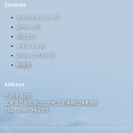
Services
オンラインショップ
みついし牛
花だより
トキノミノル
みついしアスパラ
軽種馬
Address
〒059-3231
北海道日高郡新ひだか町三石本桐224番地6
TEL :
0146-34-2011