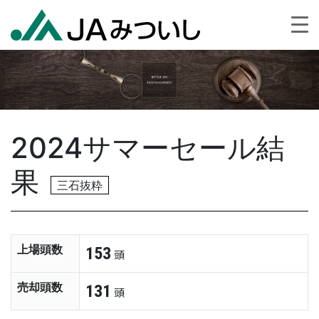
2024サマーセール結
果
三石抜粋
上場頭数
153
頭
売却頭数
131
頭