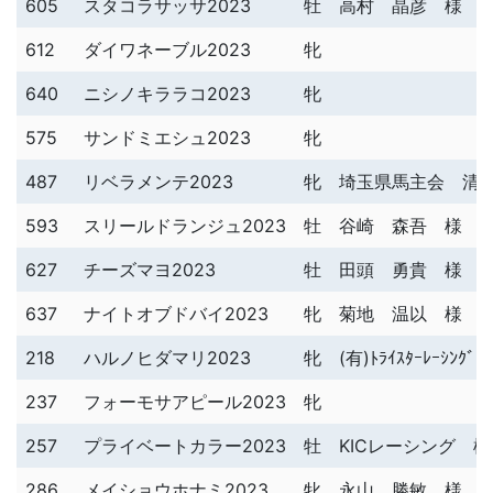
605
スタコラサッサ2023
牡
高村 晶彦 様
612
ダイワネーブル2023
牝
640
ニシノキララコ2023
牝
575
サンドミエシュ2023
牝
487
リベラメンテ2023
牝
埼玉県馬主会 清
593
スリールドランジュ2023
牡
谷崎 森吾 様
627
チーズマヨ2023
牡
田頭 勇貴 様
637
ナイトオブドバイ2023
牝
菊地 温以 様
218
ハルノヒダマリ2023
牝
(有)ﾄﾗｲｽﾀｰﾚｰｼﾝｸﾞ
237
フォーモサアピール2023
牝
257
プライベートカラー2023
牡
KICレーシング 様
286
メイショウホナミ2023
牝
永山 勝敏 様