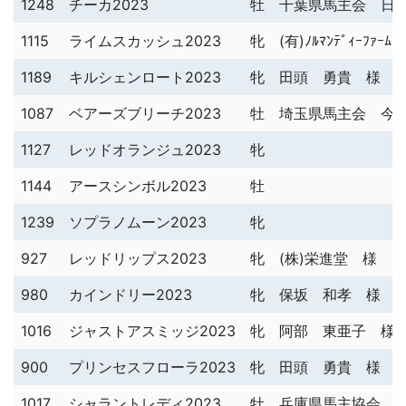
1248
チーカ2023
牡
千葉県馬主会 日
1115
ライムスカッシュ2023
牝
(有)ﾉﾙﾏﾝﾃﾞｨｰﾌｧｰﾑ
1189
キルシェンロート2023
牝
田頭 勇貴 様
1087
ベアーズブリーチ2023
牡
埼玉県馬主会 今
1127
レッドオランジュ2023
牝
1144
アースシンボル2023
牡
1239
ソプラノムーン2023
牝
927
レッドリップス2023
牝
(株)栄進堂 様
980
カインドリー2023
牝
保坂 和孝 様
1016
ジャストアスミッジ2023
牝
阿部 東亜子 様
900
プリンセスフローラ2023
牝
田頭 勇貴 様
1017
シャラントレディ2023
牡
兵庫県馬主協会 