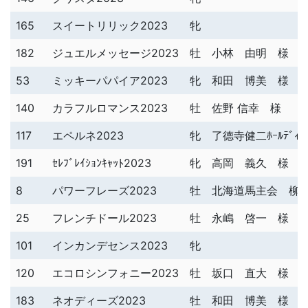
165
スイートリリック2023
牝
182
ジュエルメッセージ2023
牡
小林 由明 様
53
ミッキーパパイア2023
牝
和田 博美 様
140
カラフルロマンス2023
牡
佐野 信幸 様
117
エペルネ2023
牝
了德寺健二ﾎｰﾙﾃﾞｨﾝ
191
ｾﾚﾌﾞﾚｲｼｮﾝｷｬｯﾄ2023
牝
高岡 義久 様
8
パワーフレーズ2023
牡
北海道馬主会 柳 
25
フレンチドール2023
牡
永嶋 啓一 様
101
インカンデセンス2023
牝
120
エコロシンフォニー2023
牡
坂口 直大 様
183
ネオディーズ2023
牡
和田 博美 様