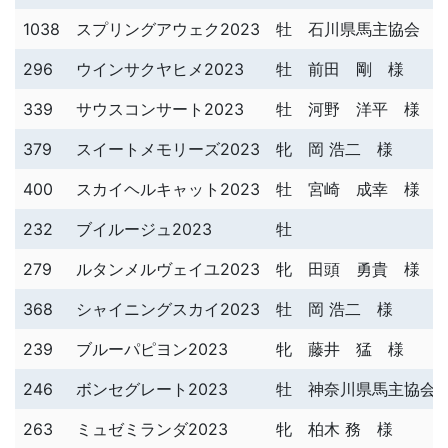
1038
スプリングアウェク2023
牡
石川県馬主協会 (
296
ウインサクヤヒメ2023
牡
前田 剛 様
339
サウスコンサート2023
牡
河野 洋平 様
379
スイートメモリーズ2023
牝
岡 浩二 様
400
スカイヘルキャット2023
牡
宮崎 成幸 様
232
ブイルージュ2023
牡
279
ルタンメルヴェイユ2023
牝
田頭 勇貴 様
368
シャイニングスカイ2023
牡
岡 浩二 様
239
ブルーパピヨン2023
牝
藤井 猛 様
246
ボンセグレート2023
牡
神奈川県馬主協会
263
ミュゼミランダ2023
牝
柏木 務 様