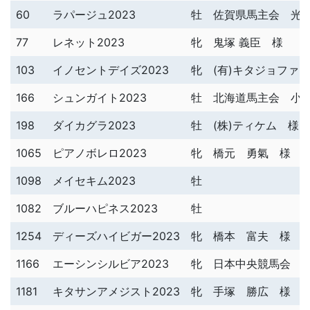
60
ラパージュ2023
牡
佐賀県馬主会 光
77
レネット2023
牝
鬼塚 義臣 様
103
イノセントデイズ2023
牝
(有)キタジョファ
166
シュンガイト2023
牡
北海道馬主会 小
198
ダイカグラ2023
牡
(株)ティケム 様
1065
ピアノボレロ2023
牝
橋元 勇氣 様
1098
メイセキム2023
牡
1082
ブルーハピネス2023
牡
1254
ディーズハイビガー2023
牝
橋本 富夫 様
1166
エーシンシルビア2023
牝
日本中央競馬会 
1181
キタサンアメジスト2023
牝
手塚 勝広 様