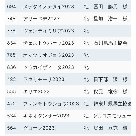
694
メデタイメデタイ2023
牡
冨田 藤男 様
745
アリーペデ2023
牝
星加 浩一 様
778
ヴェンティミリア2023
牝
834
チェストケハーツ2023
牝
石川県馬主協会 
765
オマツリオジョウ2023
牝
836
ツウカイヴィータ2023
牝
482
ラクリモーサ2023
牝
日下部 猛 様
555
キリエ2023
牝
秋元 竜弥 様
472
フレンチトウショウ2023
牡
神奈川県馬主協会
534
キネオダンサー2023
牡
(有)コスモヴュー
564
グローブ2023
牝
嶋田 亘克 様