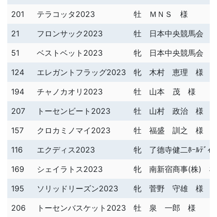
201
テラコッタ2023
牡
ＭＮＳ 様
21
フロンサック2023
牡
日本中央競馬会 
51
ベストベット2023
牝
日本中央競馬会 
124
エレガントフラッグ2023
牝
木村 恵理 様
194
チャノカオリ2023
牡
山本 茂 様
207
トーセンビート2023
牡
山村 政治 様
157
クロカミノマイ2023
牡
福盛 訓之 様
116
エクディス2023
牝
了德寺健二ﾎｰﾙﾃﾞｨﾝ
169
シェイラトス2023
牝
南新宿商事(株) 様
195
ソリッドリーズン2023
牝
菅野 守雄 様
206
トーセンバスケット2023
牡
泉 一郎 様