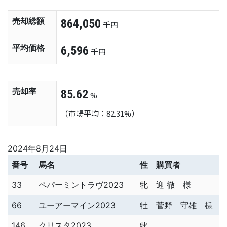
売却総額
864,050
千円
平均価格
6,596
千円
売却率
85.62
%
（市場平均：82.31%）
2024年8月24日
番号
馬名
性
購買者
33
ペパーミントラヴ2023
牝
迎 徹 様
66
ユーアーマイン2023
牡
菅野 守雄 様
146
クリスタ2023
牝