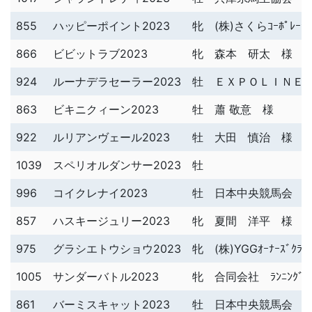
855
ハッピーポイント2023
牝
(株)さくらｺｰﾎﾟﾚｰｼ
866
ビビットラブ2023
牝
森本 研太 様
924
ルーナデラセーラー2023
牡
ＥＸＰＯＬＩＮＥ
863
ビキニクィーン2023
牡
蕭 敬意 様
922
ルリアンヴェール2023
牡
大田 慎治 様
1039
スペリオルダンサー2023
牡
996
コイクレナイ2023
牡
日本中央競馬会 
857
ハスキージュリー2023
牝
夏間 洋平 様
975
グラシエトウショウ2023
牝
(株)YGGｵｰﾅｰｽﾞｸﾗ
1005
サンダーバトル2023
牝
合同会社 ﾗﾝﾆﾝｸﾞ・
861
バーミスキャット2023
牡
日本中央競馬会 