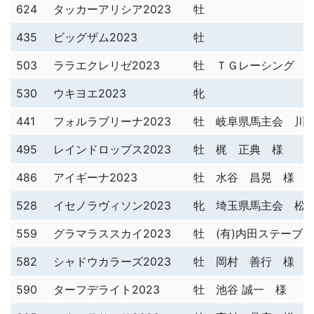
624
タッカーアリシア2023
牡
435
ビッグザム2023
牡
503
ララエクレリゼ2023
牡
ＴＧレーシング 
530
ウキヨエ2023
牝
441
フォルラブリーナ2023
牡
岐阜県馬主会 川
495
レインドロップス2023
牡
梶 正典 様
486
アイギーナ2023
牡
水谷 昌晃 様
528
イセノラヴィソン2023
牝
埼玉県馬主会 松
559
グラマラススカイ2023
牡
(有)内田ステーブ
582
シャドウカラーズ2023
牡
岡村 善行 様
590
ターフデライト2023
牡
池谷 誠一 様