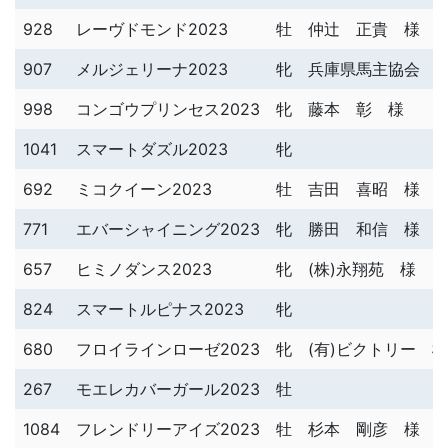
928
レーヴドモンド2023
牡
仲辻 正貴 様
907
メルジェリーナ2023
牝
兵庫県馬主協会 
998
コンゴウプリンセス2023
牝
藤本 彰 様
1041
スマートダズル2023
牝
692
ミコクイーン2023
牡
吉田 喜昭 様
771
エバーシャイニング2023
牝
勝田 和信 様
657
ヒミノダンス2023
牝
(株)永翔苑 様
824
スマートルピナス2023
牝
680
フロイラインローゼ2023
牝
(有)ビクトリー 様
267
モエレカバーガール2023
牡
1084
フレンドリーアイズ2023
牡
杉本 剛彦 様