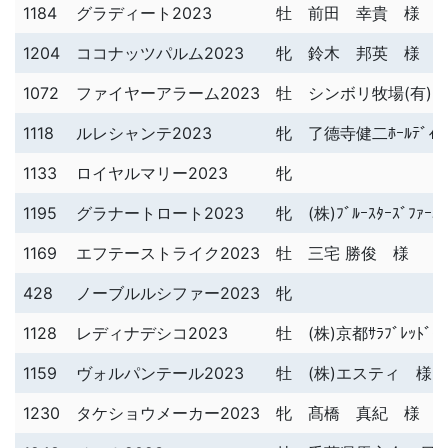
1184
グラディート2023
牡
前田 幸貴 様
1204
ココナッツパルム2023
牝
鈴木 邦英 様
1072
ファイヤーアラーム2023
牡
シンボリ牧場(有)
1118
ルレシャンテ2023
牝
了德寺健二ﾎｰﾙﾃﾞｨﾝ
1133
ロイヤルマリー2023
牝
1195
グラナートロート2023
牝
(株)ﾌﾞﾙｰｽﾀｰｽﾞﾌｧｰ
1169
エフテーストライク2023
牡
三宅 勝俊 様
428
ノーブルルシファー2023
牝
1128
レディナデシコ2023
牡
(株)京都ｻﾗﾌﾞﾚｯﾄﾞｸ
1159
ヴォルパンテール2023
牡
(株)エスティ 様
1230
タケショウメーカー2023
牝
髙橋 真紀 様