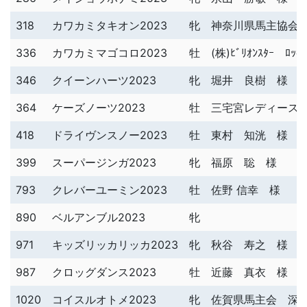
318
カワカミタキオン2023
牝
神奈川県馬主協会
336
カワカミマゴコロ2023
牡
(株)ﾋﾞﾘｵﾝｽﾀｰ ﾛ
346
クイーンハーツ2023
牝
堀井 良樹 様
364
ケーズノーツ2023
牡
三宅宮レディース
418
ドライヴンスノー2023
牡
東村 知洸 様
399
スーパージンガ2023
牝
福原 聡 様
793
クレバーユーミン2023
牡
佐野 信幸 様
890
ベルアンブル2023
牝
971
キッズリッカリッカ2023
牝
秋谷 寿之 様
987
クロッグダンス2023
牡
近藤 真衣 様
1020
コイスルオトメ2023
牝
佐賀県馬主会 深