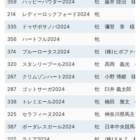
359
ハッピーパウダー2024
牡
藤井 陸治 様
214
レディーロックフォード2024
牝
335
ドゥザボサノバ2024
牡
彌登 章 様
356
ハートフル2024
牝
374
ブルーロータス2024
牡
(株)ヒポファ
320
スタンリープール2024
牡
髙岡 義光 様
267
クリムゾンハート2024
牡
小野 博郷 様
287
ゴットサーガ2024
牡
臼井 義太郎 
338
トレミエール2024
牝
楠田 雅文 様
325
セラフィーヌ2024
牝
神奈川県馬主協
387
ボーダレスガール2024
牡
日本中央競馬会
207
ラミア2024
牡
(株)ＳＫＴ 様