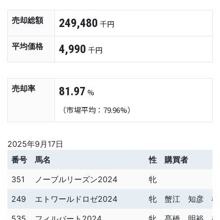
売却総額
249,480
千円
平均価格
4,990
千円
売却率
81.97
%
（市場平均：79.96%）
2025年9月17日
番号
馬名
性
購買者
351
ノーブルリーズン2024
牝
249
エトワールドロゼ2024
牝
蟹江 知彦 様
535
フィルバート2024
牝
髙橋 明裕 様