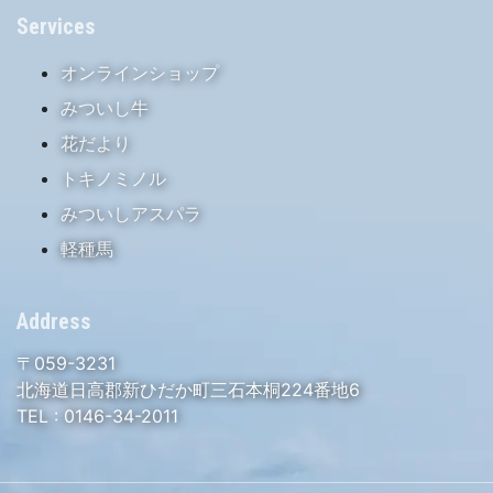
Services
オンラインショップ
みついし牛
花だより
トキノミノル
みついしアスパラ
軽種馬
Address
〒059-3231
北海道日高郡新ひだか町三石本桐224番地6
TEL :
0146-34-2011