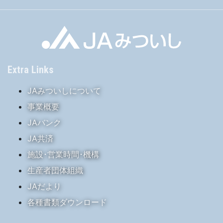
Extra Links
JAみついしについて
事業概要
JAバンク
JA共済
施設･営業時間･機構
生産者団体組織
JAだより
各種書類ダウンロード