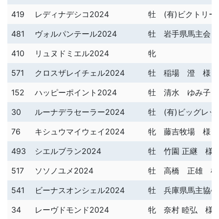
419
レディナデシコ2024
牡
(有)ビクトリー
481
ヴォルパンテール2024
牡
岩手県馬主会 
410
リュヌドミエル2024
牝
571
クロスザレイチェル2024
牡
稲場 澄 様
152
ハッピーポイント2024
牡
清水 ゆみ子 
30
ルーナデラセーラー2024
牡
(有)ビッグレ
76
キシュウマイウェイ2024
牝
藤吉牧場 様
493
シエルブラン2024
牡
竹園 正継 様
517
ソソノユメ2024
牡
高橋 正雄 様
541
ビーナスオンシェル2024
牡
兵庫県馬主協会
34
レーヴドモンド2024
牝
奈村 睦弘 様