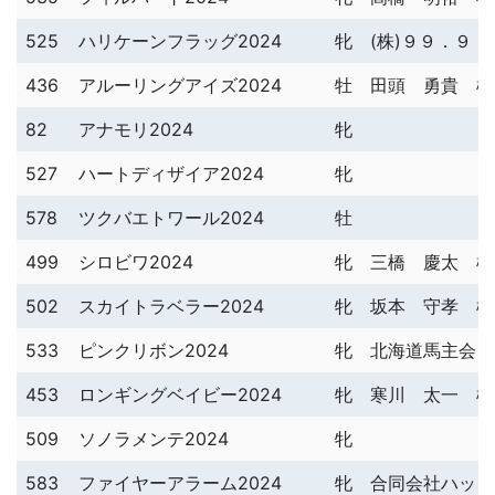
525
ハリケーンフラッグ2024
牝
(株)９９．９ 
436
アルーリングアイズ2024
牡
田頭 勇貴 様
82
アナモリ2024
牝
527
ハートディザイア2024
牝
578
ツクバエトワール2024
牡
499
シロビワ2024
牝
三橋 慶太 様
502
スカイトラベラー2024
牝
坂本 守孝 様
533
ピンクリボン2024
牝
北海道馬主会 
453
ロンギングベイビー2024
牝
寒川 太一 様
509
ソノラメンテ2024
牝
583
ファイヤーアラーム2024
牝
合同会社ハッピ