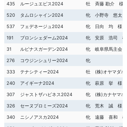
435
ルージュエピス2024
牡
斉藤 勘介 様
520
タムロシャイン2024
牝
小野寺 悠太 
537
フェデネージュ2024
牝
日向 均 様
191
ブロンシェダーム2024
牝
安原 浩司 様
31
ルピナスガーデン2024
牝
岐阜県馬主会 
276
コウジンシュリー2024
牝
333
テナシティー2024
牡
(株)オヤマダ
240
アイギーナ2024
牝
萩原 挙 様
307
ジャストザハピネス2024
牝
(株)カナヤマ
326
セーヌプロミーズ2024
牝
荒木 誠 様
340
ニシノアスカ2024
牝
遠藤 喜和 様