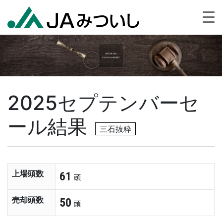
2025セプテンバーセ
ール結果
三石抜粋
上場頭数
61
頭
売却頭数
50
頭