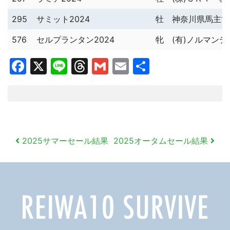
295
サミット2024
牡
神奈川県馬主協
576
セルプランタン2024
牝
(有)ノルマン
Facebook
X
Line
Threads
Gmail
Email
共
有
投
2025サマーセール結果
2025オータムセール結果
稿
ナ
ビ
ゲ
ー
シ
ョ
ン