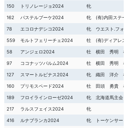
150
トリノレージョ2024
牝
162
パステルブーケ2024
牝
(有)内田ステ
78
エコロナデシコ2024
牝
ウエスト.フォレ
559
モルトフェリーチェ2024
牡
(有)ディアレ
58
アンジェロ2024
牡
横田 秀明 様
97
ココナッツパルム2024
牡
横田 秀明 様
127
スマートルピナス2024
牝
織田 洋介 様
160
プリモスペード2024
牡
田頭 勇貴 様
189
フロイラインローゼ2024
牝
北海道馬主会 
217
ラルスフェイス2024
牝
416
ルナブランカ2024
牝
トーケンサービ