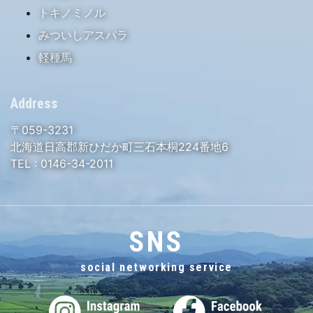
トキノミノル
みついしアスパラ
軽種馬
Address
〒059-3231
北海道日高郡新ひだか町三石本桐224番地6
TEL :
0146-34-2011
SNS
social networking service