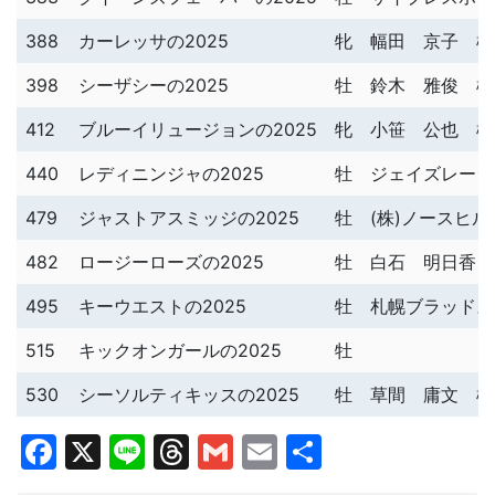
388
カーレッサの2025
牝
幅田 京子 様
398
シーザシーの2025
牡
鈴木 雅俊 様
412
ブルーイリュージョンの2025
牝
小笹 公也 様
440
レディニンジャの2025
牡
ジェイズレーシ
479
ジャストアスミッジの2025
牡
(株)ノースヒ
482
ロージーローズの2025
牡
白石 明日香 
495
キーウエストの2025
牡
札幌ブラッドス
515
キックオンガールの2025
牡
530
シーソルティキッスの2025
牡
草間 庸文 様
Facebook
X
Line
Threads
Gmail
Email
共
有