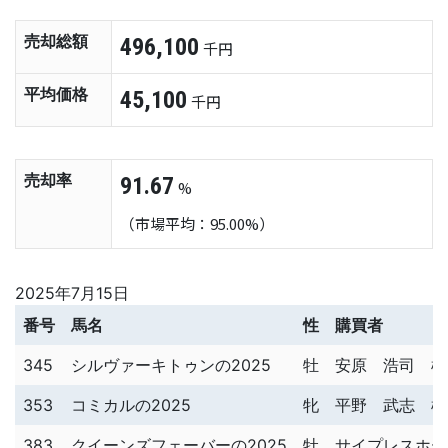
売却総額
496,100
千円
平均価格
45,100
千円
売却率
91.67
%
（市場平均：95.00%）
2025年7月15日
番号
馬名
性
購買者
345
シルヴァーキトゥンの2025
牡
安原 浩司 様
353
コミカルの2025
牝
平野 武志 様
383
クイーンズフェーバーの2025
牡
サイプレスホー