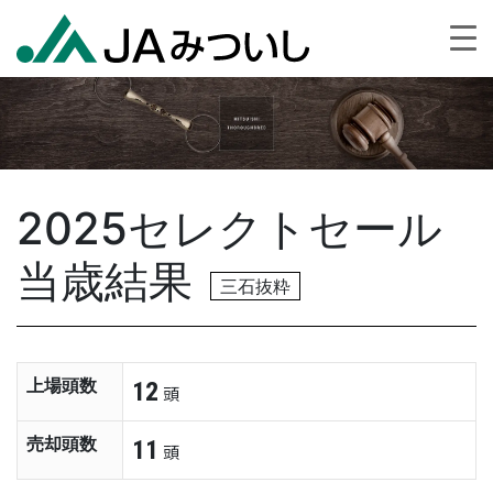
2025セレクトセール
当歳結果
三石抜粋
上場頭数
12
頭
売却頭数
11
頭