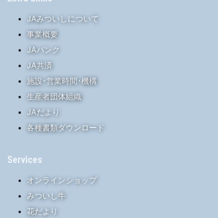
JAみついしについて
事業概要
JAバンク
JA共済
施設･営業時間･機構
生産者団体組織
JAだより
各種書類ダウンロード
Services
オンラインショップ
みついし牛
花だより