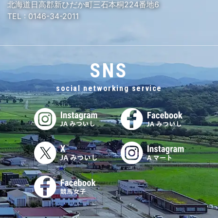
北海道日高郡新ひだか町三石本桐224番地6
TEL :
0146-34-2011
SNS
social networking service