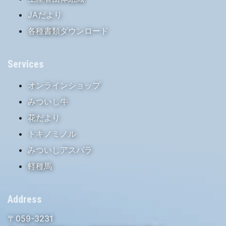
JAだより
各種書類ダウンロード
Services
オンラインショップ
みついし牛
花だより
トキノミノル
みついしアスパラ
軽種馬
Address
〒059-3231