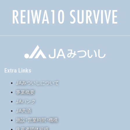
Extra Links
JAみついしについて
事業概要
JAバンク
JA共済
施設･営業時間･機構
生産者団体組織