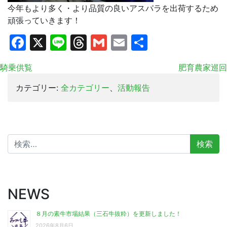
今年もより多く・より品質の良いアスパラを出荷するため
頑張っていきます！
Facebook
X
Line
Threads
Gmail
Email
共
有
騎乗供覧
肥育農家巡回
カテゴリー:
全カテゴリー
、
活動報告
検
索:
NEWS
８月の素牛市場結果（三石牛抜粋）を更新しました！
2026年8月6日