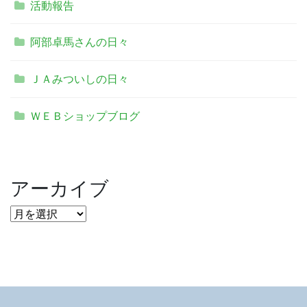
活動報告
阿部卓馬さんの日々
ＪＡみついしの日々
ＷＥＢショップブログ
アーカイブ
ア
ー
カ
イ
ブ