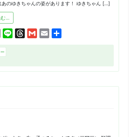
あのゆきちゃんの姿があります！ ゆきちゃん […]
from 名人会へ向けて・・・
む…
cebook
X
Line
Threads
Gmail
Email
共
有
リー