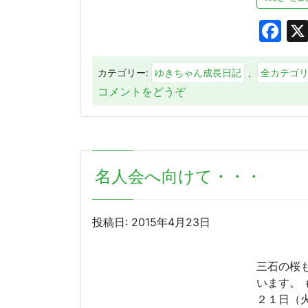
"ITADAKIMASU!!!")
Fa
カテゴリー:
ゆきちゃん成長日記
、
全カテゴ
(5
コメントをどうぞ
月
の
と
あ
名人会へ向けて・・・
る
日・・・)
投稿日:
2015年4月23日
三石の桜
います。
２１日（