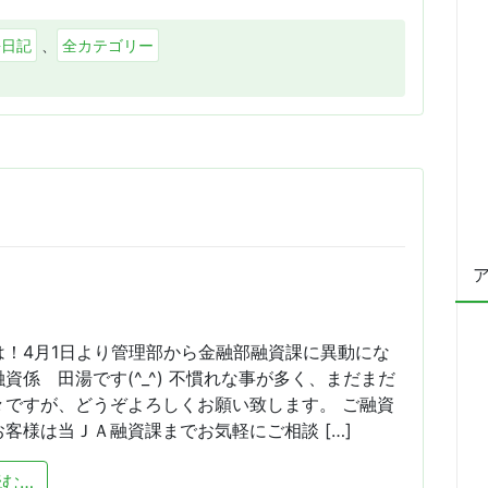
有
長日記
、
全カテゴリー
は！4月1日より管理部から金融部融資課に異動にな
資係 田湯です(^_^) 不慣れな事が多く、まだまだ
々ですが、どうぞよろしくお願い致します。 ご融資
客様は当ＪＡ融資課までお気軽にご相談 […]
from 5月のとある日・・・
む…