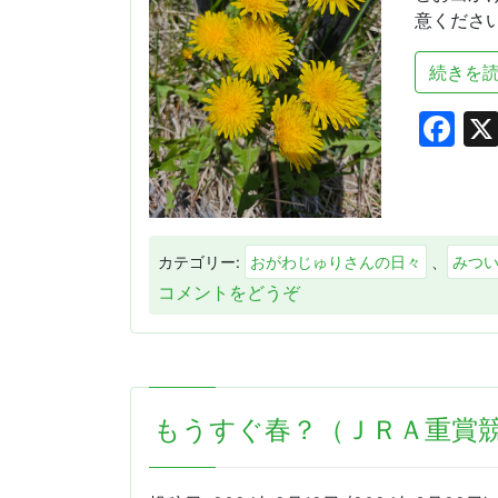
意ください
続きを読
Fa
カテゴリー:
おがわじゅりさんの日々
、
みつ
(♪
コメントをどうぞ
ゴ
ー
ル
デ
もうすぐ春？（ＪＲＡ重賞
ン
ウ
イ