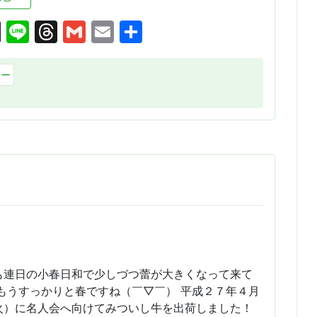
cebook
X
Line
Threads
Gmail
Email
共
有
リー
も連日の小春日和で少しづつ蕾が大きくなって来て
 もうすっかりと春ですね（￣▽￣） 平成２７年４月
火）に名人会へ向けてみついし牛を出荷しました！