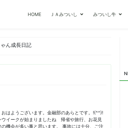
HOME
ＪＡみついし
みついし牛
ちゃん成長日記
N
おはようございます。金融部のあらとです。!(^^)!
ンウイークが始まりましたね 帰省や旅行、お花見
けの機会が多い事と思います。 事故には十分、ご注