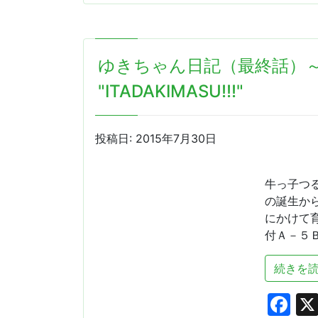
す
ぐ
春？
ゆきちゃん日記（最終話）～The 
（Ｊ
Ｒ
"ITADAKIMASU!!!"
Ａ
重
賞
投稿日:
2015年7月30日
競
走
結
牛っ子つ
果）)
の誕生か
にかけて
付Ａ－５Ｂ
続きを読
Fa