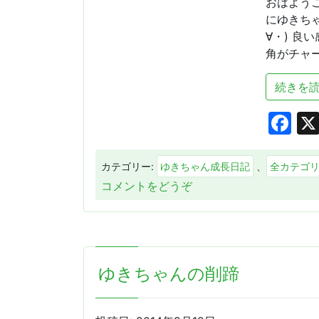
おはよう
にゆきちゃ
∀・) 良
角がチャーム
続きを読
Fa
カテゴリー:
ゆきちゃん成長日記
、
全カテゴ
(順
コメントをどうぞ
調
に・・・)
ゆきちゃんの削蹄