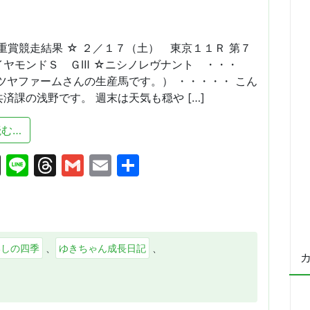
重賞競走結果 ☆ ２／１７（土） 東京１１Ｒ 第７
イヤモンドＳ ＧⅢ ☆ニシノレヴナント ・・・
ツヤファームさんの生産馬です。） ・・・・・ こん
済課の浅野です。 週末は天気も穏や […]
from もうすぐ春？（ＪＲＡ重賞競走結果）
む…
cebook
X
Line
Threads
Gmail
Email
共
有
いしの四季
、
ゆきちゃん成長日記
、