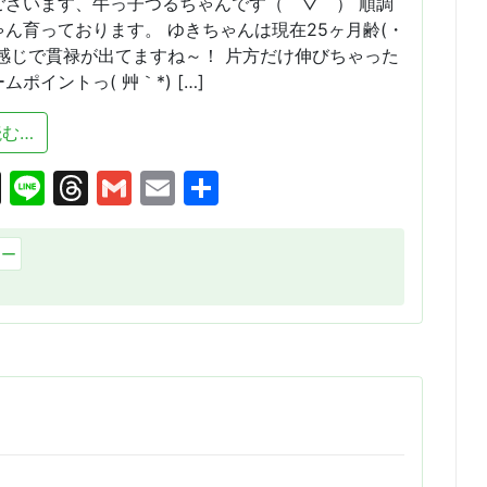
ございます、牛っ子つるちゃんです（￣▽￣） 順調
ん育っております。 ゆきちゃんは現在25ヶ月齢(・
い感じで貫禄が出てますね～！ 片方だけ伸びちゃった
ポイントっ( 艸｀*) […]
from 順調に・・・
む…
cebook
X
Line
Threads
Gmail
Email
共
有
リー