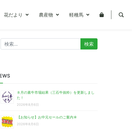
花だより
農産物
軽種馬
検
索:
EWS
８月の素牛市場結果（三石牛抜粋）を更新しまし
た！
2026年8月6日
【お知らせ】お中元セールのご案内☆
2026年8月6日