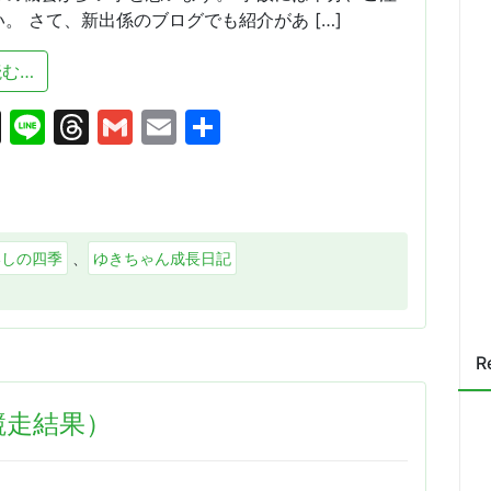
。 さて、新出係のブログでも紹介があ […]
from ♪ゴールデンウイーク♬
む…
cebook
X
Line
Threads
Gmail
Email
共
有
いしの四季
、
ゆきちゃん成長日記
R
競走結果）