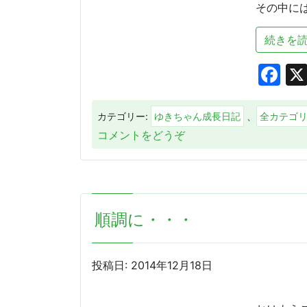
その中には
続きを読
Fa
カテゴリー:
ゆきちゃん成長日記
、
全カテゴ
(名
コメントをどうぞ
人
会
へ
向
順調に・・・
け
て・・・)
投稿日:
2014年12月18日