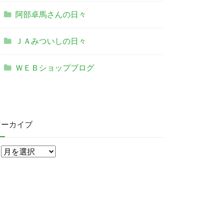
阿部卓馬さんの日々
ＪＡみついしの日々
ＷＥＢショップブログ
アーカイブ
ア
ー
カ
イ
ブ