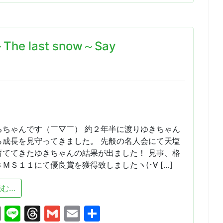
last snow～Say
るちゃんです（￣▽￣） 約２年半に渡りゆきちゃん
ら成長を見守ってきました。 先般の名人会にて天塩
育ててきたゆきちゃんの結果が出ました！ 見事、格
ＭＳ１１にて優良賞を獲得致しましたヽ(･∀ […]
from ゆきちゃん日記（最終話）～The last snow～Say "ITA
む…
cebook
X
Line
Threads
Gmail
Email
共