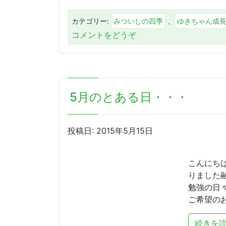
カテゴリー:
みついしの四季
、
ゆきちゃん成
(ゆ
コメントをどうぞ
き
ち
ゃ
ん
5月のとある日・・・
日
記
（最
投稿日:
2015年5月15日
終
話）
～
こんにち
The
りました融
last
勉強の日
snow
ご希望のお
～
Say
続きを読