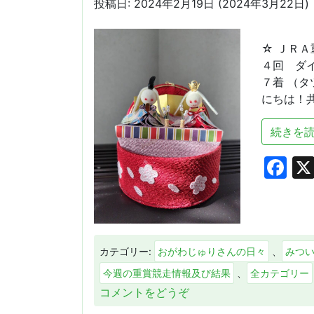
投稿日:
2024年2月19日
(2024年3月22日)
ー
ク
♬)
☆ ＪＲＡ
４回 ダ
７着 （タ
にちは！共
続きを読
Fa
カテゴリー:
おがわじゅりさんの日々
、
みつ
今週の重賞競走情報及び結果
、
全カテゴリー
(も
コメントをどうぞ
う