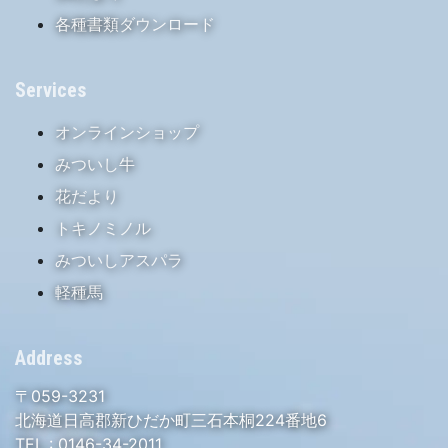
各種書類ダウンロード
Services
オンラインショップ
みついし牛
花だより
トキノミノル
みついしアスパラ
軽種馬
Address
〒059-3231
北海道日高郡新ひだか町三石本桐224番地6
TEL :
0146-34-2011