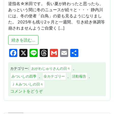
逆指名☆米田です。 長い夏が終わったと思ったら、
あっという間に冬のニュースが続々と・・・ 静内川
には、冬の使者「白鳥」の姿も見るようになりまし
た。 2025年も残り2ヶ月と一週間、 引き続き体調等
崩されませんようご自愛く […]
from うまカルフェス2025☆まもなく！
続きを読む…
Facebook
X
Line
Threads
Gmail
Email
共
有
カテゴリー:
おがわじゅりさんの日々
、
みついしの四季
、
全カテゴリー
、
活動報告
、
ＪＡみついしの日々
(う
コメントをどうぞ
ま
カ
ル