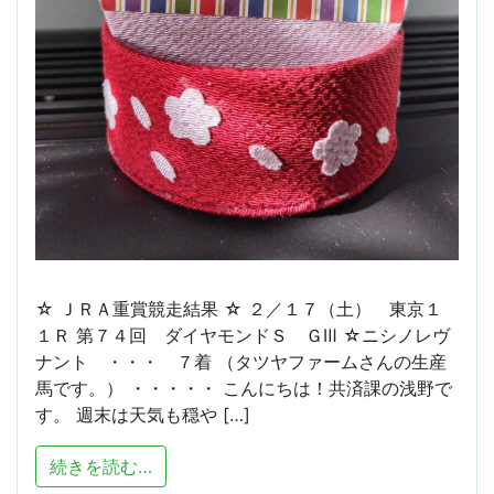
☆ ＪＲＡ重賞競走結果 ☆ ２／１７（土） 東京１
１Ｒ 第７４回 ダイヤモンドＳ ＧⅢ ☆ニシノレヴ
ナント ・・・ ７着 （タツヤファームさんの生産
馬です。） ・・・・・ こんにちは！共済課の浅野で
す。 週末は天気も穏や […]
from もうすぐ春？（ＪＲＡ重賞競走結果
続きを読む…