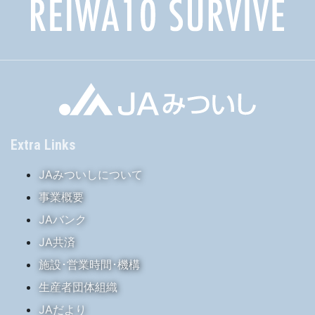
Extra Links
JAみついしについて
事業概要
JAバンク
JA共済
施設･営業時間･機構
生産者団体組織
JAだより