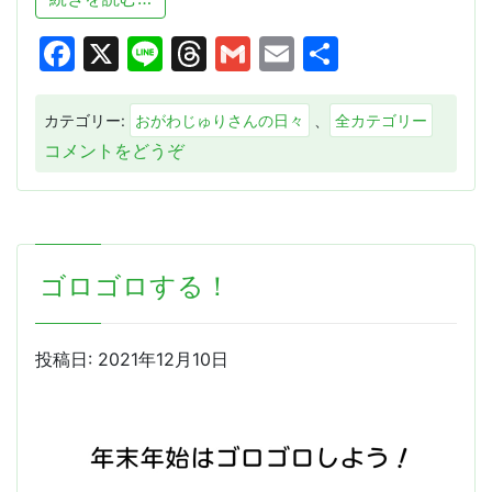
Facebook
X
Line
Threads
Gmail
Email
共
有
カテゴリー:
おがわじゅりさんの日々
、
全カテゴリー
(も
コメントをどうぞ
う、
2
月
終
ゴロゴロする！
わ
る
わ)
投稿日:
2021年12月10日