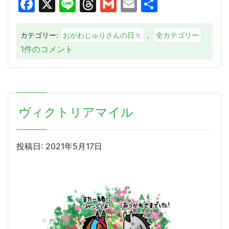
Facebook
X
Line
Threads
Gmail
Email
共
有
カテゴリー:
おがわじゅりさんの日々
、
全カテゴリー
暑
1件のコメント
く
な
っ
て
ヴィクトリアマイル
き
ま
し
投稿日:
2021年5月17日
た
ね
へ
の