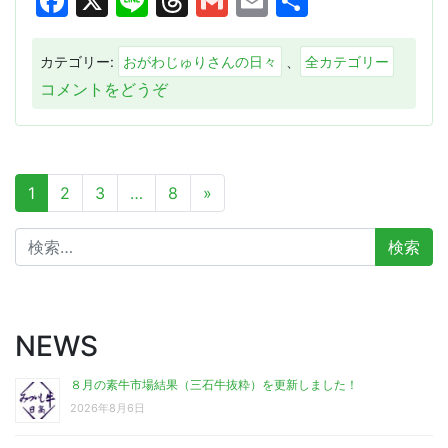
Facebook
X
Line
Threads
Gmail
Email
共
有
カテゴリー:
おがわじゅりさんの日々
、
全カテゴリー
(ヴ
コメントをどうぞ
ィ
ク
ト
投
リ
1
2
3
…
8
»
稿
ア
ナ
マ
ビ
検
イ
ゲ
索:
ー
ル)
シ
ョ
ン
NEWS
８月の素牛市場結果（三石牛抜粋）を更新しました！
2026年8月6日