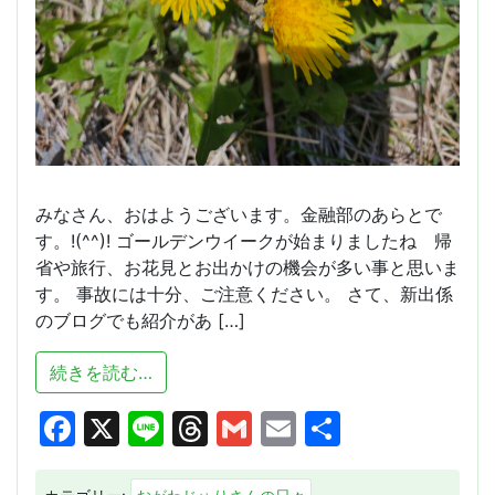
みなさん、おはようございます。金融部のあらとで
す。!(^^)! ゴールデンウイークが始まりましたね 帰
省や旅行、お花見とお出かけの機会が多い事と思いま
す。 事故には十分、ご注意ください。 さて、新出係
のブログでも紹介があ […]
from ♪ゴールデンウイーク♬
続きを読む…
Facebook
X
Line
Threads
Gmail
Email
共
有