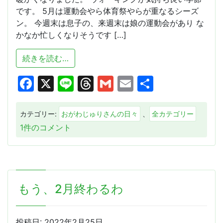
です。 5月は運動会やら体育祭やらが重なるシーズ
ン。 今週末は息子の、来週末は娘の運動会があり な
かなか忙しくなりそうです […]
from 春っすね
続きを読む…
Facebook
X
Line
Threads
Gmail
Email
共
有
カテゴリー:
おがわじゅりさんの日々
、
全カテゴリー
春
1件のコメント
っ
す
ね
へ
もう、2月終わるわ
の
投稿日:
2022年2月25日