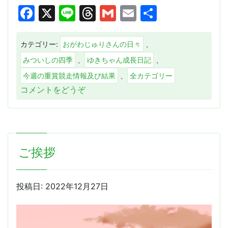
Facebook
X
Line
Threads
Gmail
Email
共
有
カテゴリー:
おがわじゅりさんの日々
、
みついしの四季
、
ゆきちゃん成長日記
、
今週の重賞競走情報及び結果
、
全カテゴリー
(も
コメントをどうぞ
う
す
ぐ
春？
ご挨拶
（Ｊ
Ｒ
Ａ
投稿日:
2022年12月27日
重
賞
競
走