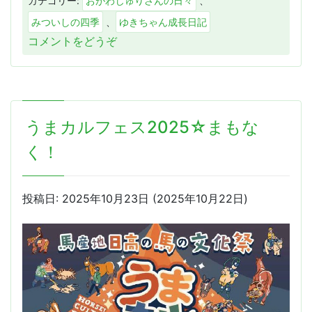
カテゴリー:
おがわじゅりさんの日々
、
みついしの四季
、
ゆきちゃん成長日記
(♪
コメントをどうぞ
ゴ
ー
ル
デ
うまカルフェス2025☆まもな
ン
ウ
く！
イ
ー
ク
投稿日:
2025年10月23日
(2025年10月22日)
♬)