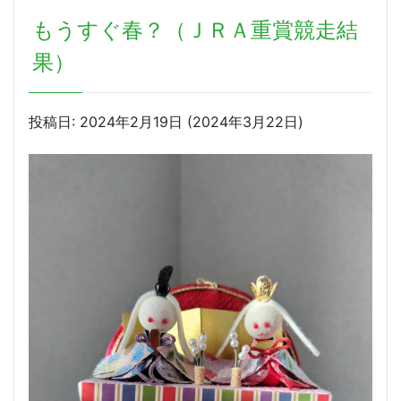
フ
もうすぐ春？（ＪＲＡ重賞競走結
ェ
ス
果）
2025☆
ま
も
投稿日:
2024年2月19日
(2024年3月22日)
な
く！)