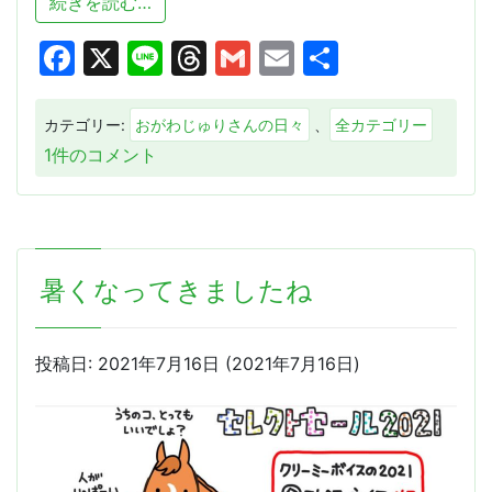
from ゴロゴロする！
続きを読む…
Facebook
X
Line
Threads
Gmail
Email
共
有
カテゴリー:
おがわじゅりさんの日々
、
全カテゴリー
ゴ
1件のコメント
ロ
ゴ
ロ
す
暑くなってきましたね
る！
へ
の
投稿日:
2021年7月16日
(2021年7月16日)