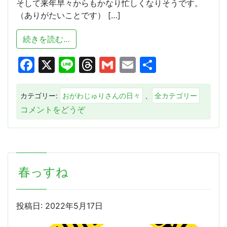
そして来年早々からもかなり忙しくなりそうです。
（ありがたいことです） […]
from ご挨拶
続きを読む…
Facebook
X
Line
Threads
Gmail
Email
共
有
カテゴリー:
おがわじゅりさんの日々
、
全カテゴリー
(ご
コメントをどうぞ
挨
拶)
春っすね
投稿日:
2022年5月17日