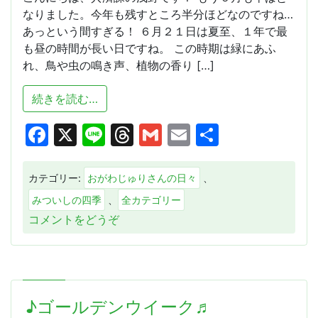
なりました。今年も残すところ半分ほどなのですね…
あっという間すぎる！ ６月２１日は夏至、１年で最
も昼の時間が長い日ですね。 この時期は緑にあふ
れ、鳥や虫の鳴き声、植物の香り […]
from 早いなぁ
続きを読む…
Facebook
X
Line
Threads
Gmail
Email
共
有
カテゴリー:
おがわじゅりさんの日々
、
みついしの四季
、
全カテゴリー
(早
コメントをどうぞ
い
な
ぁ)
♪ゴールデンウイーク♬