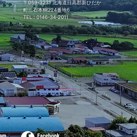
〒059-3231
北海道日高郡新ひだか
町三石本桐224番地6
TEL :
0146-34-2011