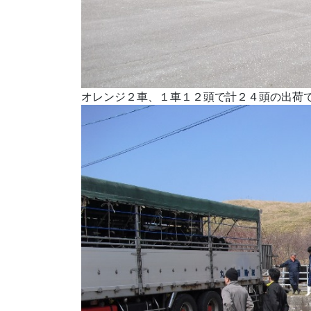
オレンジ２車、１車１２頭で計２４頭の出荷