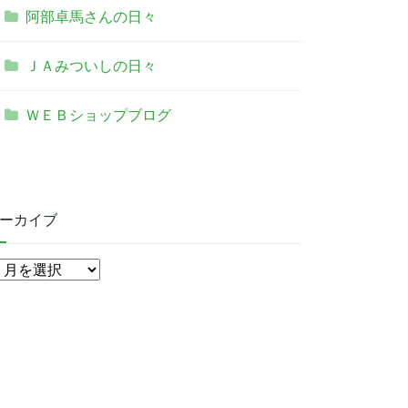
阿部卓馬さんの日々
ＪＡみついしの日々
ＷＥＢショップブログ
ーカイブ
ア
ー
カ
イ
ブ