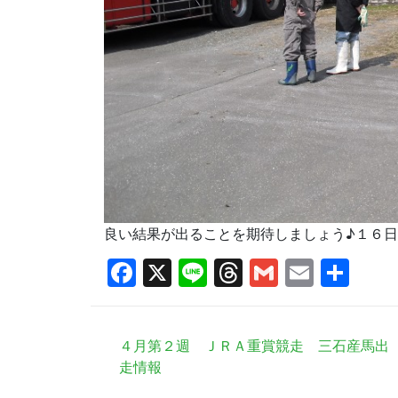
良い結果が出ることを期待しましょう♪１６日
Facebook
X
Line
Threads
Gmail
Email
共
有
４月第２週 ＪＲＡ重賞競走 三石産馬出
走情報