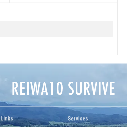
 Links
Services