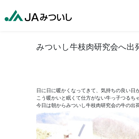
みついし牛枝肉研究会へ出
日に日に暖かくなってきて、気持ちの良い日
こう暖かいと眠くて仕方がない牛っ子つるち
今日は朝からみついし牛枝肉研究会の牛の出