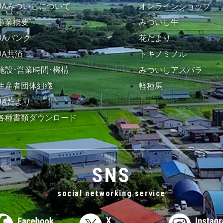
JAみついしについて
オンラインショップ
事業概要
みついし牛
JAバンク
花だより
JA共済
トキノミノル
施設･営業時間･機構
みついしアスパラ
生産者団体組織
軽種馬
JAだより
各種書類ダウンロード
SNS
social networking service