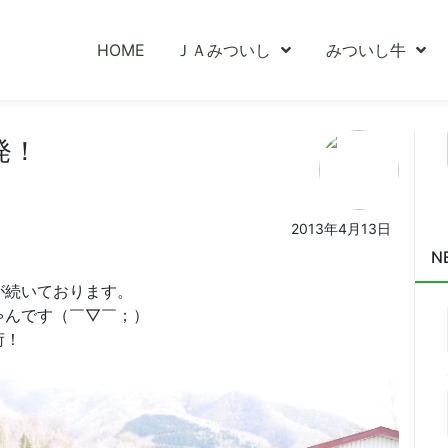
HOME
ＪＡみついし
みついし牛
発！
2013年4月13日
N
が続いております。
ゃんです（￣▽￣；）
荷！