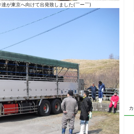
達が東京へ向けて出発致しました(￣ー￣)
カ