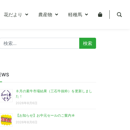
花だより
農産物
軽種馬
検
索:
EWS
８月の素牛市場結果（三石牛抜粋）を更新しまし
た！
2026年8月6日
【お知らせ】お中元セールのご案内☆
2026年8月6日