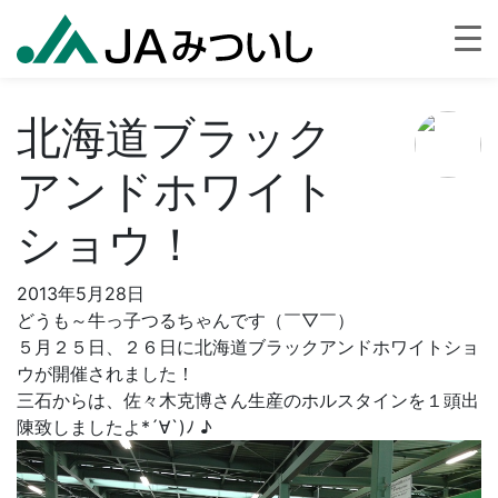
北海道ブラック
アンドホワイト
ショウ！
2013年5月28日
どうも～牛っ子つるちゃんです（￣▽￣）
５月２５日、２６日に北海道ブラックアンドホワイトショ
ウが開催されました！
三石からは、佐々木克博さん生産のホルスタインを１頭出
陳致しましたよ*´∀`)ﾉ ♪