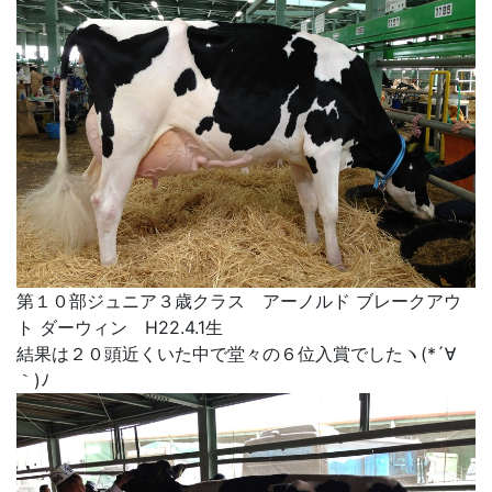
第１０部ジュニア３歳クラス アーノルド ブレークアウ
ト ダーウィン H22.4.1生
結果は２０頭近くいた中で堂々の６位入賞でしたヽ(*´∀
｀)ﾉ