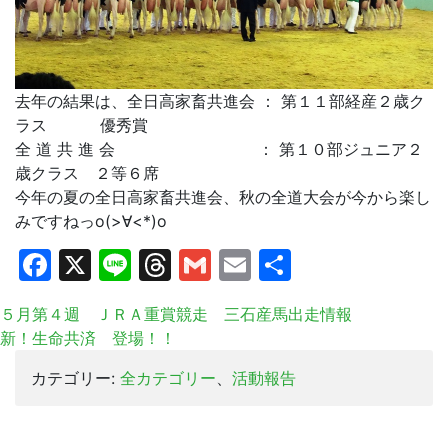
去年の結果は、全日高家畜共進会 ： 第１１部経産２歳ク
ラス 優秀賞
全 道 共 進 会 ： 第１０部ジュニア２
歳クラス ２等６席
今年の夏の全日高家畜共進会、秋の全道大会が今から楽し
みですねっo(>∀<*)o
Facebook
X
Line
Threads
Gmail
Email
共
有
５月第４週 ＪＲＡ重賞競走 三石産馬出走情報
新！生命共済 登場！！
カテゴリー:
全カテゴリー
、
活動報告