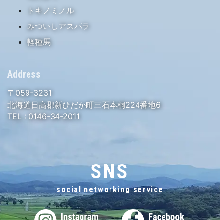
トキノミノル
みついしアスパラ
軽種馬
Address
〒059-3231
北海道日高郡新ひだか町三石本桐224番地6
TEL :
0146-34-2011
SNS
social networking service