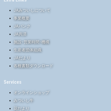
JAみついしについて
事業概要
JAバンク
JA共済
施設･営業時間･機構
生産者団体組織
JAだより
各種書類ダウンロード
Services
オンラインショップ
みついし牛
花だより