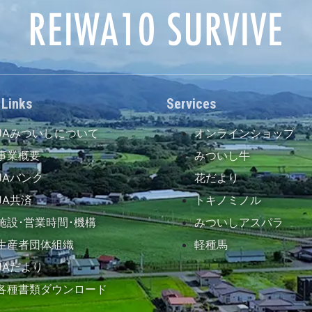
 Links
Services
JAみついしについて
オンラインショップ
事業概要
みついし牛
JAバンク
花だより
JA共済
トキノミノル
施設･営業時間･機構
みついしアスパラ
生産者団体組織
軽種馬
JAだより
各種書類ダウンロード