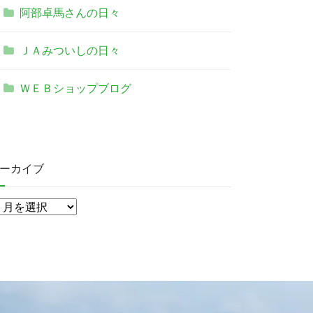
阿部卓馬さんの日々
ＪＡみついしの日々
ＷＥＢショップブログ
ーカイブ
ア
ー
カ
イ
ブ