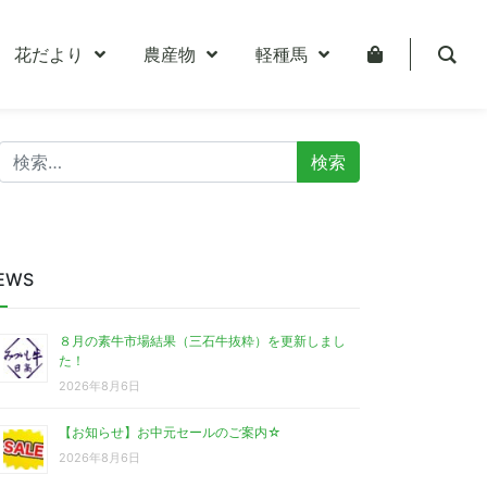
花だより
農産物
軽種馬
検
索:
EWS
８月の素牛市場結果（三石牛抜粋）を更新しまし
た！
2026年8月6日
【お知らせ】お中元セールのご案内☆
2026年8月6日