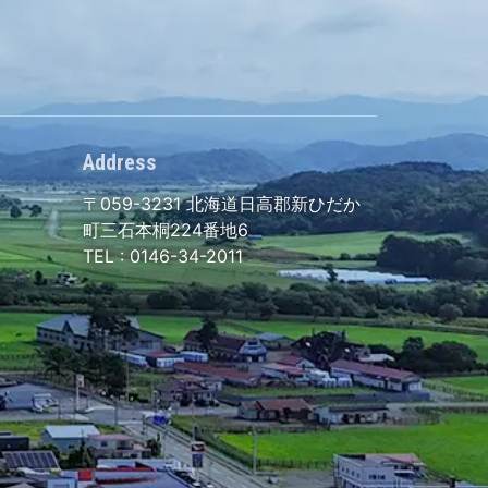
Address
〒059-3231
北海道日高郡新ひだか
町三石本桐224番地6
TEL :
0146-34-2011