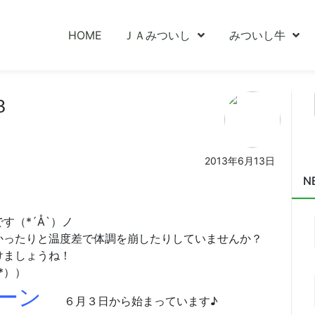
HOME
ＪＡみついし
みついし牛
３
2013年6月13日
N
（*´Å`）ノ
ったりと温度差で体調を崩したりしていませんか？
けましょうね！
*））
ペーン
６月３日から始まっています♪