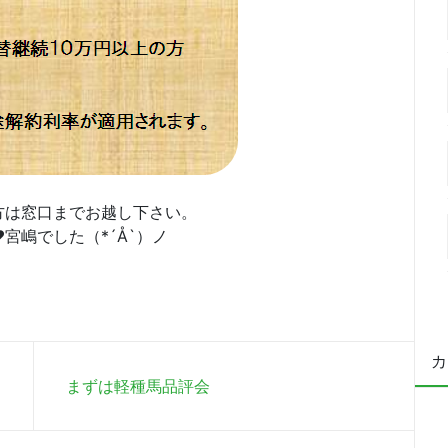
方は窓口までお越し下さい。
宮嶋でした（*´Å`）ノ
カ
まずは軽種馬品評会