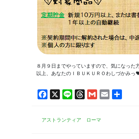
８月９日までやっていますので、気になった
以上、あなたのＩＢＵＫＵＲＯわしづかみっ❤
Facebook
X
Line
Threads
Gmail
Email
共
有
アストランティア ローマ