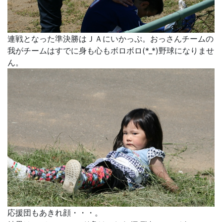
連戦となった準決勝はＪＡにいかっぷ。おっさんチームの
我がチームはすでに身も心もボロボロ(*_*)野球になりませ
ん。
応援団もあきれ顔・・・。