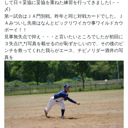
して日々妥協に妥協を重ねた練習を行ってきました(－－
〆)
第一試合はＪＡ門別戦。昨年と同じ対戦カードでした。Ｊ
Ａみついし先発はなんとビックリワイカウ事ワイルドカウ
ボーイ！！
見事無失点で抑え・・・と言いたいところでしたが初回に
３失点(*_*)写真を載せるのが恥ずかしいので、その後のピ
ンチを救ってくれた我らがエース、チビノリダー酒井の写
真を