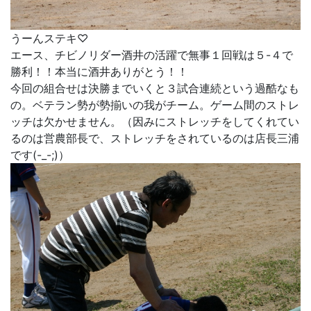
うーんステキ♡
エース、チビノリダー酒井の活躍で無事１回戦は５-４で
勝利！！本当に酒井ありがとう！！
今回の組合せは決勝までいくと３試合連続という過酷なも
の。ベテラン勢が勢揃いの我がチーム。ゲーム間のストレ
ッチは欠かせません。（因みにストレッチをしてくれてい
るのは営農部長で、ストレッチをされているのは店長三浦
です(-_-;)）