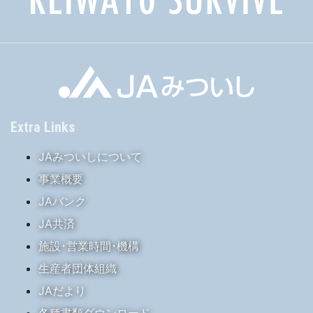
Extra Links
JAみついしについて
事業概要
JAバンク
JA共済
施設･営業時間･機構
生産者団体組織
JAだより