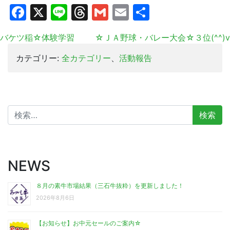
Facebook
X
Line
Threads
Gmail
Email
共
有
バケツ稲☆体験学習
☆ＪＡ野球・バレー大会☆３位(^^)v
カテゴリー:
全カテゴリー
、
活動報告
検
索:
NEWS
８月の素牛市場結果（三石牛抜粋）を更新しました！
2026年8月6日
【お知らせ】お中元セールのご案内☆