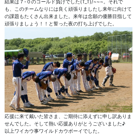
結果は７-０のコールド負けでした(T_T)/~~~。それで
も、このチームなりには良く頑張りましたし来年に向けて
の課題もたくさん出来ました。来年は念願の優勝目指して
頑張りましょう！！と誓った夜の打ち上げでした。
応援に来て戴いた皆さま、ご期待に添えずに申し訳ありま
せんでした。そして熱い応援ありがとうございました♪
以上ワイカウ事ワイルドカウボーイでした。