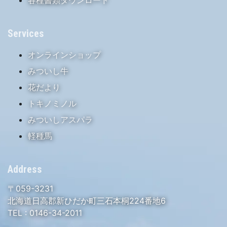
各種書類ダウンロード
Services
オンラインショップ
みついし牛
花だより
トキノミノル
みついしアスパラ
軽種馬
Address
〒059-3231
北海道日高郡新ひだか町三石本桐224番地6
TEL :
0146-34-2011