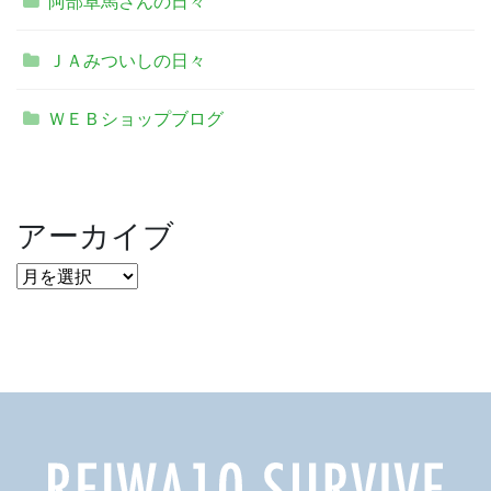
阿部卓馬さんの日々
ＪＡみついしの日々
ＷＥＢショップブログ
アーカイブ
ア
ー
カ
イ
ブ