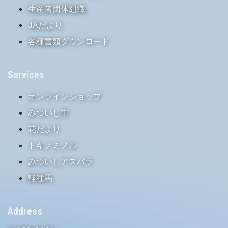
生産者団体組織
JAだより
各種書類ダウンロード
Services
オンラインショップ
みついし牛
花だより
トキノミノル
みついしアスパラ
軽種馬
Address