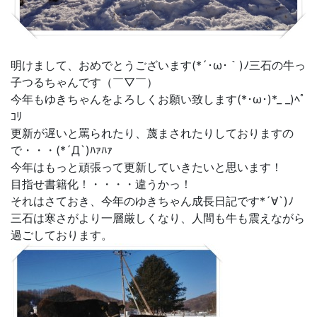
明けまして、おめでとうございます(*´･ω･｀)ﾉ三石の牛っ
子つるちゃんです（￣▽￣）
今年もゆきちゃんをよろしくお願い致します(*･ω･)*_ _)ﾍﾟ
ｺﾘ
更新が遅いと罵られたり、蔑まされたりしておりますの
で・・・(*´Д`)ﾊｧﾊｧ
今年はもっと頑張って更新していきたいと思います！
目指せ書籍化！・・・・違うかっ！
それはさておき、今年のゆきちゃん成長日記です*´∀`)ﾉ
三石は寒さがより一層厳しくなり、人間も牛も震えながら
過ごしております。