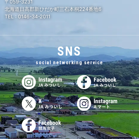
〒059-3231
北海道日高郡新ひだか町三石本桐224番地6
TEL :
0146-34-2011
SNS
social networking service