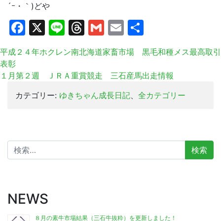
´ｰ・｀)どや
Facebook
X
Line
Threads
Gmail
Email
共
有
平成２４年ホクレン南北海道家畜市場 黒毛和種メス最高取引
表彰
１月第２週 ＪＲＡ重賞競走 三石産馬出走情報
カテゴリー:
ゆきちゃん成長日記
、
全カテゴリー
検
索:
NEWS
８月の素牛市場結果（三石牛抜粋）を更新しました！