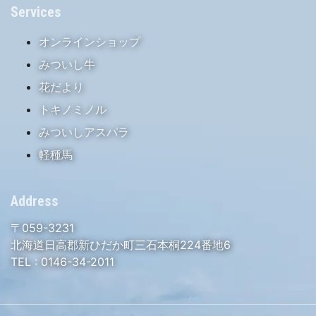
Services
オンラインショップ
みついし牛
花だより
トキノミノル
みついしアスパラ
軽種馬
Address
〒059-3231
北海道日高郡新ひだか町三石本桐224番地6
TEL :
0146-34-2011