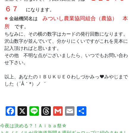
６７
になります。
※
みついし農業協同組合（農協） 本
金融機関名は
所
です。
ちなみに、その横の数字はカードの発行回数になります。
沢山数字が並んでいて、分かりにくいですがこれを見本に
記入頂ければと思います。
その他 不明な点がございましたら、いつでもお問い合わ
せ下さい。
以上、あなたのＩＢＵＫＵＥＯわしづかみっ❤みやじまで
した（´Å｀*）ノ゛
Facebook
X
Line
Threads
Gmail
Email
共
有
今夜は決める？！Ａｉｂａ祭☆
トキノミノルが北海道新聞＆週刊ギャロップに紹介されまし