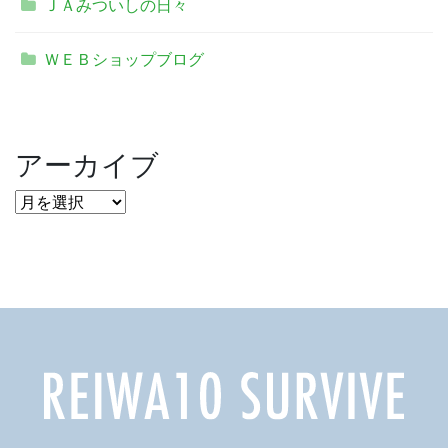
ＪＡみついしの日々
ＷＥＢショップブログ
アーカイブ
ア
ー
カ
イ
ブ