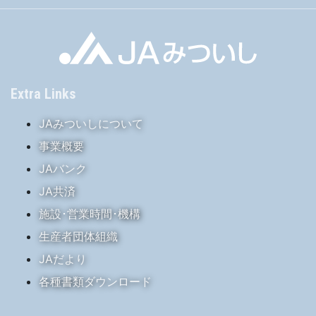
Extra Links
JAみついしについて
事業概要
JAバンク
JA共済
施設･営業時間･機構
生産者団体組織
JAだより
各種書類ダウンロード