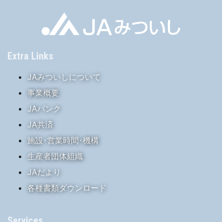
Extra Links
JAみついしについて
事業概要
JAバンク
JA共済
施設･営業時間･機構
生産者団体組織
JAだより
各種書類ダウンロード
Services