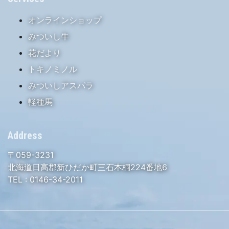
オンラインショップ
みついし牛
花だより
トキノミノル
みついしアスパラ
軽種馬
Address
〒059-3231
北海道日高郡新ひだか町三石本桐224番地6
TEL :
0146-34-2011