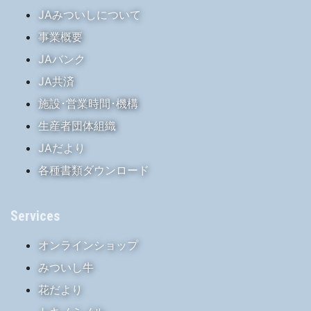
JAみついしについて
事業概要
JAバンク
JA共済
施設･営業時間･機構
生産者団体組織
JAだより
各種書類ダウンロード
Services
オンラインショップ
みついし牛
花だより