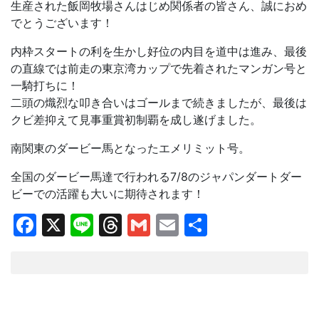
生産された飯岡牧場さんはじめ関係者の皆さん、誠におめ
でとうございます！
内枠スタートの利を生かし好位の内目を道中は進み、最後
の直線では前走の東京湾カップで先着されたマンガン号と
一騎打ちに！
二頭の熾烈な叩き合いはゴールまで続きましたが、最後は
クビ差抑えて見事重賞初制覇を成し遂げました。
南関東のダービー馬となったエメリミット号。
全国のダービー馬達で行われる7/8のジャパンダートダー
ビーでの活躍も大いに期待されます！
Facebook
X
Line
Threads
Gmail
Email
共
有