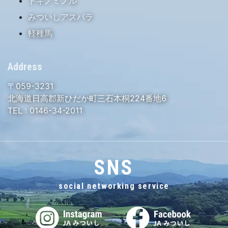
トキノミノル
みついしアスパラ
軽種馬
Address
〒059-3231
北海道日高郡新ひだか町三石本桐224番地6
TEL :
0146-34-2011
SNS
social networking service