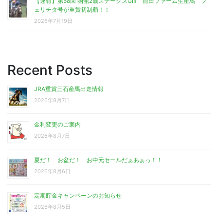
【速報】第58回 函館2歳ステークスGⅢ 前田ファーム生産馬 フ
ェリチタ号が重賞初制覇！！
2026年7月19日
Recent Posts
JRA重賞三石産馬出走情報
2026年8月7日
金利変更のご案内
2026年8月7日
夏だ！ お盆だ！ お中元セールだぁあぁっ！！
2026年8月6日
定期貯金キャンペーンのお知らせ
2026年8月5日