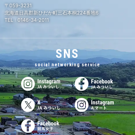
〒059-3231
北海道日高郡新ひだか町三石本桐224番地6
TEL :
0146-34-2011
SNS
social networking service