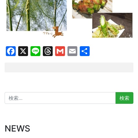
Facebook
X
Line
Threads
Gmail
Email
共
有
検
索:
NEWS