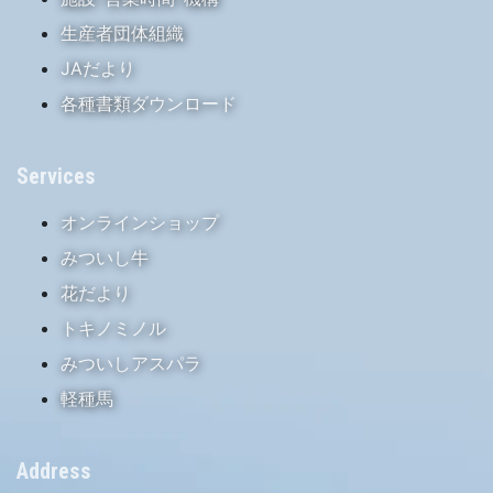
生産者団体組織
JAだより
各種書類ダウンロード
Services
オンラインショップ
みついし牛
花だより
トキノミノル
みついしアスパラ
軽種馬
Address