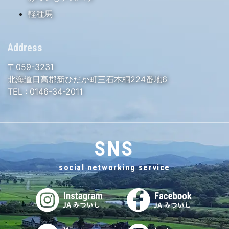
軽種馬
Address
〒059-3231
北海道日高郡新ひだか町三石本桐224番地6
TEL :
0146-34-2011
SNS
social networking service