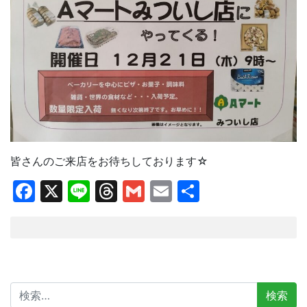
皆さんのご来店をお待ちしております☆
Facebook
X
Line
Threads
Gmail
Email
共
有
検
索: