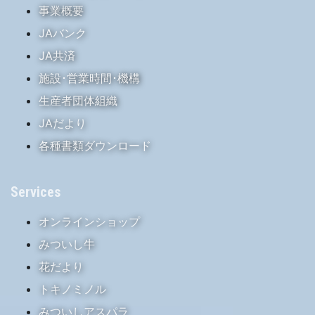
事業概要
JAバンク
JA共済
施設･営業時間･機構
生産者団体組織
JAだより
各種書類ダウンロード
Services
オンラインショップ
みついし牛
花だより
トキノミノル
みついしアスパラ