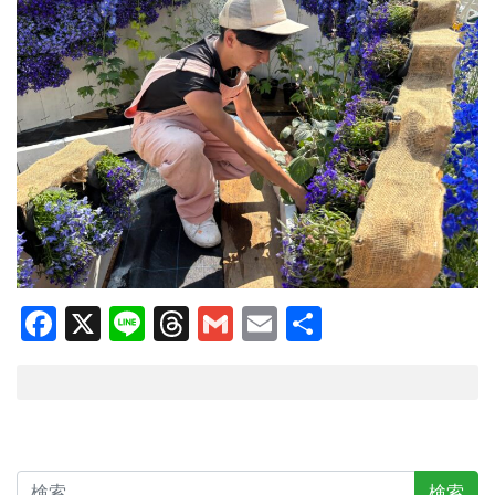
Facebook
X
Line
Threads
Gmail
Email
共
有
検