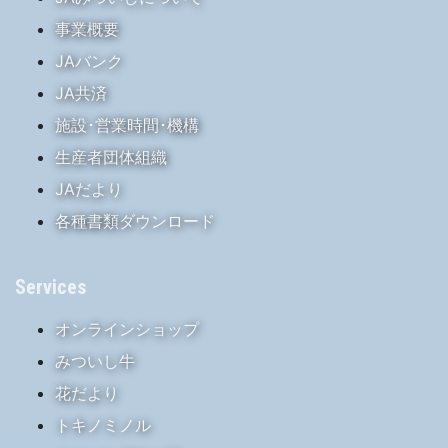
事業概要
JAバンク
JA共済
施設･営業時間･機構
生産者団体組織
JAだより
各種書類ダウンロード
Services
オンラインショップ
みついし牛
花だより
トキノミノル