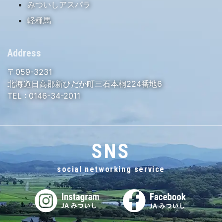
みついしアスパラ
軽種馬
Address
〒059-3231
北海道日高郡新ひだか町三石本桐224番地6
TEL :
0146-34-2011
SNS
social networking service