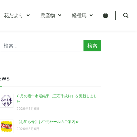
花だより
農産物
軽種馬
検
索:
EWS
８月の素牛市場結果（三石牛抜粋）を更新しまし
た！
2026年8月6日
【お知らせ】お中元セールのご案内☆
2026年8月6日