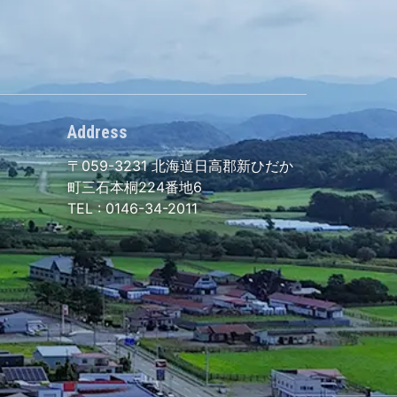
Address
〒059-3231
北海道日高郡新ひだか
町三石本桐224番地6
TEL :
0146-34-2011