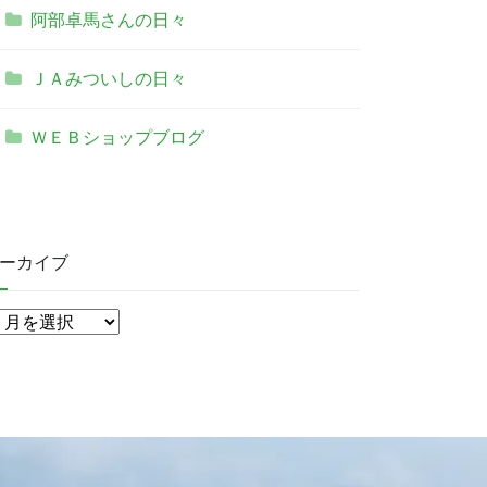
阿部卓馬さんの日々
ＪＡみついしの日々
ＷＥＢショップブログ
ーカイブ
ア
ー
カ
イ
ブ