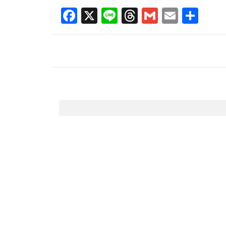
Facebook
X
Line
Threads
Gmail
Email
共
有