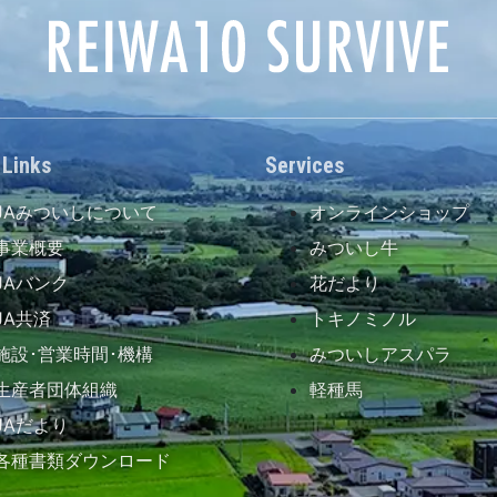
 Links
Services
JAみついしについて
オンラインショップ
事業概要
みついし牛
JAバンク
花だより
JA共済
トキノミノル
施設･営業時間･機構
みついしアスパラ
生産者団体組織
軽種馬
JAだより
各種書類ダウンロード