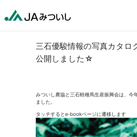
三石優駿情報の写真カタログ（
公開しました☆
みついし農協と三石軽種馬生産振興会は、今
ました。
タッチするとe-bookページに遷移します