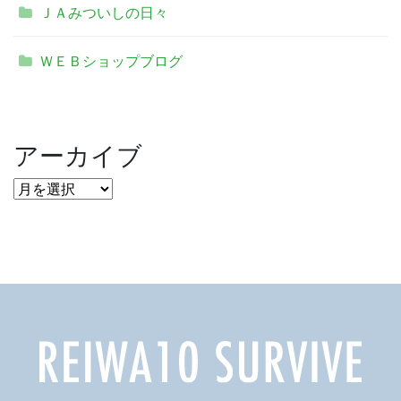
ＪＡみついしの日々
ＷＥＢショップブログ
アーカイブ
ア
ー
カ
イ
ブ