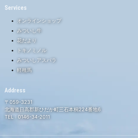
Services
オンラインショップ
みついし牛
花だより
トキノミノル
みついしアスパラ
軽種馬
Address
〒059-3231
北海道日高郡新ひだか町三石本桐224番地6
TEL :
0146-34-2011