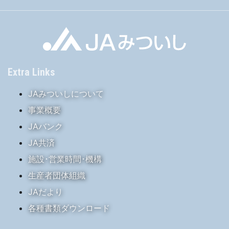
Extra Links
JAみついしについて
事業概要
JAバンク
JA共済
施設･営業時間･機構
生産者団体組織
JAだより
各種書類ダウンロード