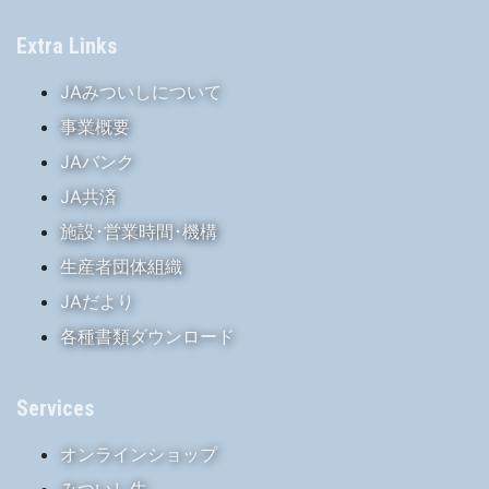
Extra Links
JAみついしについて
事業概要
JAバンク
JA共済
施設･営業時間･機構
生産者団体組織
JAだより
各種書類ダウンロード
Services
オンラインショップ
みついし牛