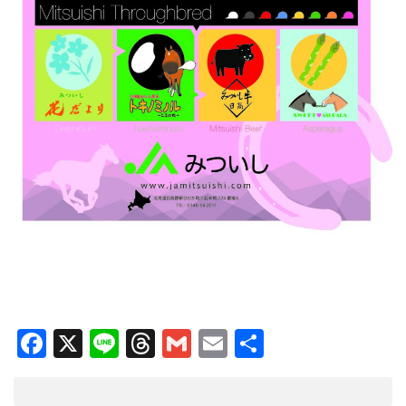
Facebook
X
Line
Threads
Gmail
Email
共
有