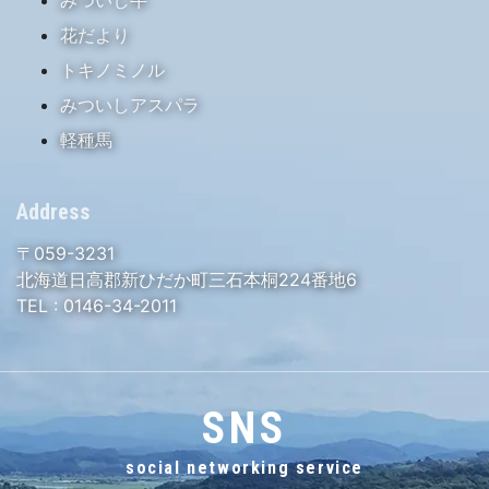
花だより
トキノミノル
みついしアスパラ
軽種馬
Address
〒059-3231
北海道日高郡新ひだか町三石本桐224番地6
TEL :
0146-34-2011
SNS
social networking service