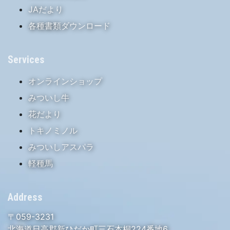
JAだより
各種書類ダウンロード
Services
オンラインショップ
みついし牛
花だより
トキノミノル
みついしアスパラ
軽種馬
Address
〒059-3231
北海道日高郡新ひだか町三石本桐224番地6