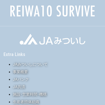
Extra Links
JAみついしについて
事業概要
JAバンク
JA共済
施設･営業時間･機構
生産者団体組織