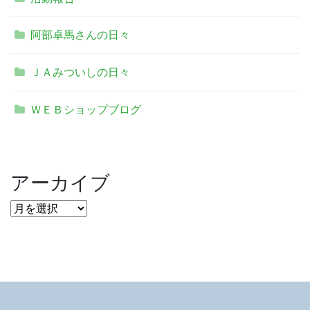
阿部卓馬さんの日々
ＪＡみついしの日々
ＷＥＢショップブログ
アーカイブ
ア
ー
カ
イ
ブ