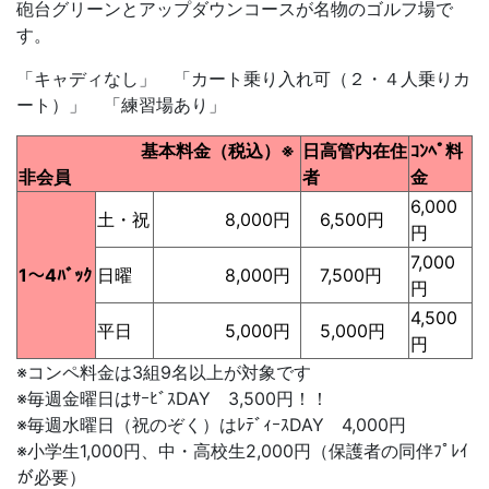
砲台グリーンとアップダウンコースが名物のゴルフ場で
す。
「キャディなし」 「カート乗り入れ可（２・４人乗りカ
ート）」 「練習場あり」
基本料金（税込）※
日高管内在住
ｺﾝﾍﾟ料
非会員
者
金
6,000
土・祝
8,000円
6,500円
円
7,000
1～4ﾊﾞｯｸ
日曜
8,000円
7,500円
円
4,500
平日
5,000円
5,000円
円
※コンペ料金は3組9名以上が対象です
※毎週金曜日はｻｰﾋﾞｽDAY 3,500円！！
※毎週水曜日（祝のぞく）はﾚﾃﾞｨｰｽDAY 4,000円
※小学生1,000円、中・高校生2,000円（保護者の同伴ﾌﾟﾚｲ
が必要）