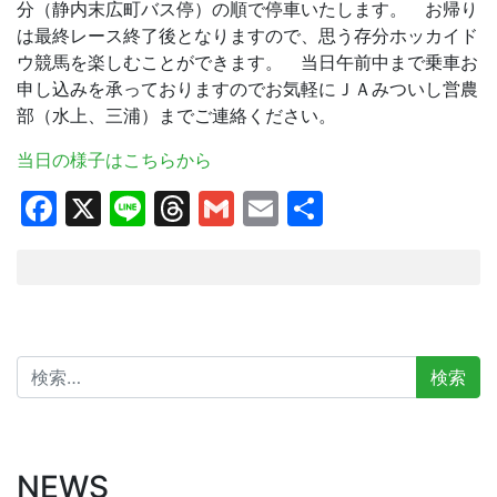
分（静内末広町バス停）の順で停車いたします。 お帰り
は最終レース終了後となりますので、思う存分ホッカイド
ウ競馬を楽しむことができます。 当日午前中まで乗車お
申し込みを承っておりますのでお気軽にＪＡみついし営農
部（水上、三浦）までご連絡ください。
当日の様子はこちらから
Facebook
X
Line
Threads
Gmail
Email
共
有
検
索:
NEWS