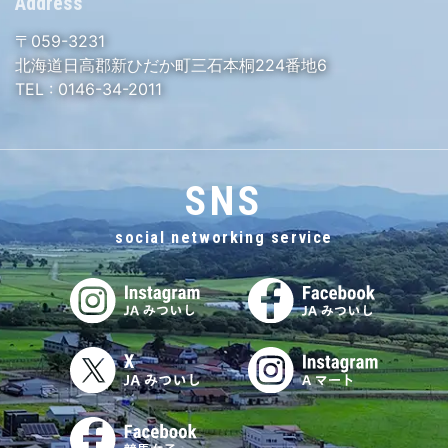
Address
〒059-3231
北海道日高郡新ひだか町三石本桐224番地6
TEL :
0146-34-2011
SNS
social networking service