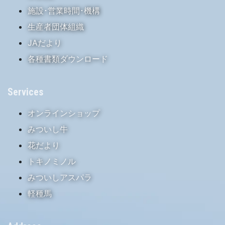
施設･営業時間･機構
生産者団体組織
JAだより
各種書類ダウンロード
Services
オンラインショップ
みついし牛
花だより
トキノミノル
みついしアスパラ
軽種馬