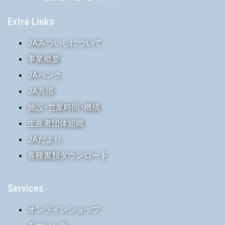
Extra Links
JAみついしについて
事業概要
JAバンク
JA共済
施設･営業時間･機構
生産者団体組織
JAだより
各種書類ダウンロード
Services
オンラインショップ