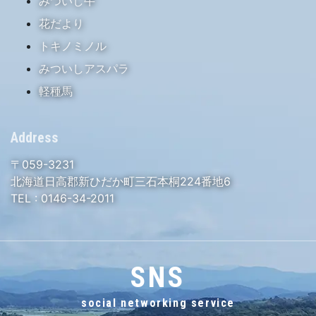
みついし牛
花だより
トキノミノル
みついしアスパラ
軽種馬
Address
〒059-3231
北海道日高郡新ひだか町三石本桐224番地6
TEL :
0146-34-2011
SNS
social networking service