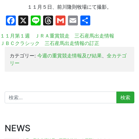
１１月５日、前川隆則牧場にて撮影。
Facebook
X
Line
Threads
Gmail
Email
共
有
１１月第１週 ＪＲＡ重賞競走 三石産馬出走情報
ＪＢＣクラシック 三石産馬出走情報の訂正
カテゴリー:
今週の重賞競走情報及び結果
、
全カテゴ
リー
検
索:
NEWS