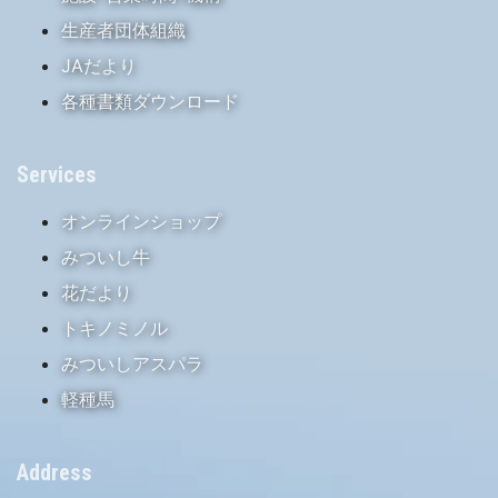
生産者団体組織
JAだより
各種書類ダウンロード
Services
オンラインショップ
みついし牛
花だより
トキノミノル
みついしアスパラ
軽種馬
Address