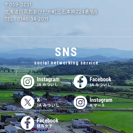
〒059-3231
北海道日高郡新ひだか町三石本桐224番地6
TEL :
0146-34-2011
SNS
social networking service