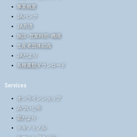
事業概要
JAバンク
JA共済
施設･営業時間･機構
生産者団体組織
JAだより
各種書類ダウンロード
Services
オンラインショップ
みついし牛
花だより
トキノミノル