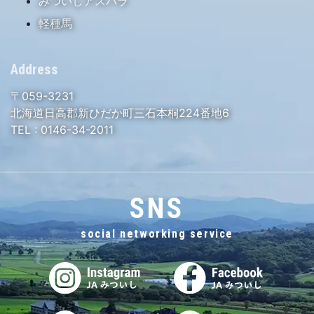
みついしアスパラ
軽種馬
Address
〒059-3231
北海道日高郡新ひだか町三石本桐224番地6
TEL :
0146-34-2011
SNS
social networking service