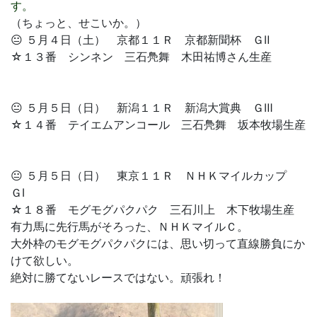
す。
（ちょっと、せこいか。）
😐 ５月４日（土） 京都１１Ｒ 京都新聞杯 ＧⅡ
☆１３番 シンネン 三石鳧舞 木田祐博さん生産
😐 ５月５日（日） 新潟１１Ｒ 新潟大賞典 ＧⅢ
☆１４番 テイエムアンコール 三石鳧舞 坂本牧場生産
😐 ５月５日（日） 東京１１Ｒ ＮＨＫマイルカップ
ＧⅠ
☆１８番 モグモグパクパク 三石川上 木下牧場生産
有力馬に先行馬がそろった、ＮＨＫマイルＣ。
大外枠のモグモグパクパクには、思い切って直線勝負にか
けて欲しい。
絶対に勝てないレースではない。頑張れ！