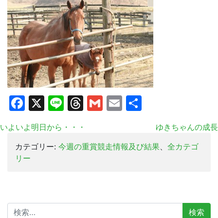
Facebook
X
Line
Threads
Gmail
Email
共
有
いよいよ明日から・・・
ゆきちゃんの成長
カテゴリー:
今週の重賞競走情報及び結果
、
全カテゴ
リー
検