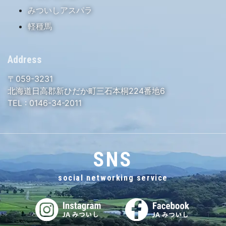
みついしアスパラ
軽種馬
Address
〒059-3231
北海道日高郡新ひだか町三石本桐224番地6
TEL :
0146-34-2011
SNS
social networking service