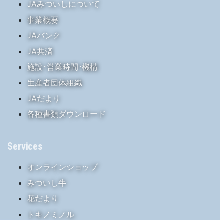
JAみついしについて
事業概要
JAバンク
JA共済
施設･営業時間･機構
生産者団体組織
JAだより
各種書類ダウンロード
Services
オンラインショップ
みついし牛
花だより
トキノミノル