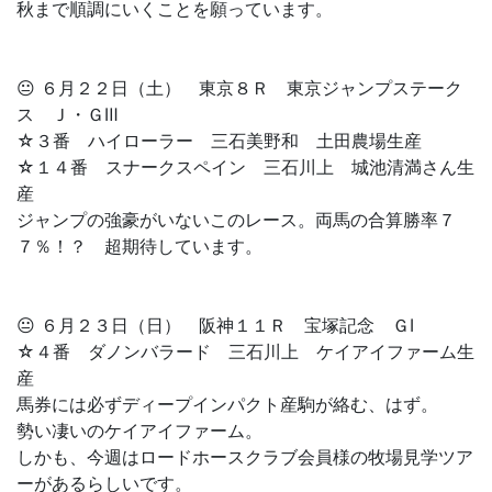
秋まで順調にいくことを願っています。
😐 ６月２２日（土） 東京８Ｒ 東京ジャンプステーク
ス Ｊ・ＧⅢ
☆３番 ハイローラー 三石美野和 土田農場生産
☆１４番 スナークスペイン 三石川上 城池清満さん生
産
ジャンプの強豪がいないこのレース。両馬の合算勝率７
７％！？ 超期待しています。
😐 ６月２３日（日） 阪神１１Ｒ 宝塚記念 ＧⅠ
☆４番 ダノンバラード 三石川上 ケイアイファーム生
産
馬券には必ずディープインパクト産駒が絡む、はず。
勢い凄いのケイアイファーム。
しかも、今週はロードホースクラブ会員様の牧場見学ツア
ーがあるらしいです。