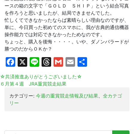
ースの箱の文字で「ＧＯＬＤ ＳＨＩＰ」という結合写真
を作ろうと思いましたが、結局できませんでした。
忙しくてできなかったならば素晴らしい理由なのですが、
単に、今日買った初めてのスマホに、我が古典的通信機器
操作能力では対応できなかったためなのです。
ちょっと、購入を後悔・・・・。いや、ダノンバラードが
勝つのだからＯＫか？
Facebook
X
Line
Threads
Gmail
Email
共
有
☆共済推進ありがとうございました☆
６月第４週 JRA重賞競走結果
カテゴリー:
今週の重賞競走情報及び結果
、
全カテゴ
リー
検