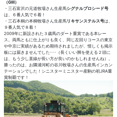
（GⅢ）
・三石富沢の元道牧場さん生産馬
シグナルプロシード号
は、６番人気で６着！
・三石本桐の本桐牧場さん生産馬
リキサンステルス号
は、
９番人気で８着！
2009年に新設された３歳馬のダート重賞である本レー
ス。両馬ともに仕上がりも良く、同じ左回りコースの東京
や中京に実績があるため期待されましたが、惜しくも掲示
板には届きませんでした･･･（長くいい脚を使える２頭に
は、もう少し直線が長い方が良いのかもしれませんね）。
勝ったのは、お隣浦河町の谷川牧場さんの生産馬インカン
テーションでした！シニスターミニスター産駒の初JRA重
賞制覇です！