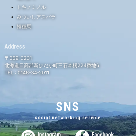
トキノミノル
みついしアスパラ
軽種馬
Address
〒059-3231
北海道日高郡新ひだか町三石本桐224番地6
TEL :
0146-34-2011
SNS
social networking service