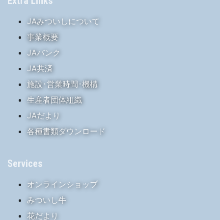
Extra Links
JAみついしについて
事業概要
JAバンク
JA共済
施設･営業時間･機構
生産者団体組織
JAだより
各種書類ダウンロード
Services
オンラインショップ
みついし牛
花だより