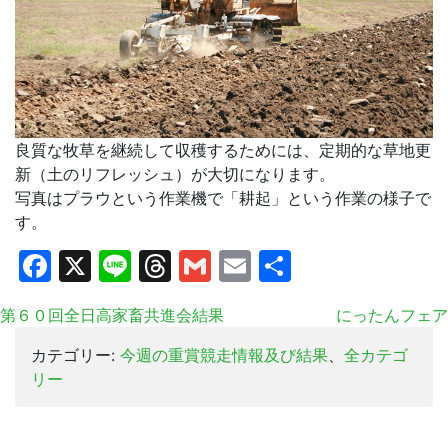
良質な牧草を継続して収穫するためには、定期的な草地更
新（土のリフレッシュ）が大切になります。
写真はプラウという作業機で「耕起」という作業の様子で
す。
Facebook
X
Line
Threads
Gmail
Email
共
有
第６０回全日高家畜共進会結果
にったんフェア
カテゴリー:
今週の重賞競走情報及び結果
、
全カテゴ
リー