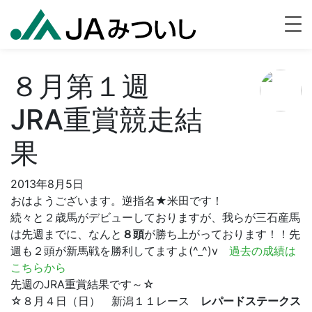
８月第１週
JRA重賞競走結
果
2013年8月5日
おはようございます。逆指名★米田です！
続々と２歳馬がデビューしておりますが、我らが三石産馬
は先週までに、なんと
８頭
が勝ち上がっております！！先
週も２頭が新馬戦を勝利してますよ(^_^)v
過去の成績は
こちらから
先週のJRA重賞結果です～☆
☆８月４日（日） 新潟１１レース
レパードステークス