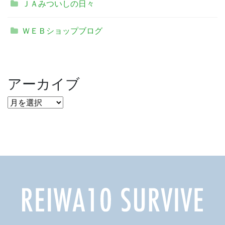
ＪＡみついしの日々
ＷＥＢショップブログ
アーカイブ
ア
ー
カ
イ
ブ