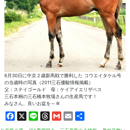
6月30日に中京２歳新馬戦で勝利した コウエイタケル号
の当歳時の写真（2011三石優駿情報掲載）
父：ステイゴールド 母：ケイアイエリザベス
三石本桐の三石橋本牧場さんの生産馬です！
みなさん、良いお盆を～☆
Facebook
X
Line
Threads
Gmail
Email
共
有