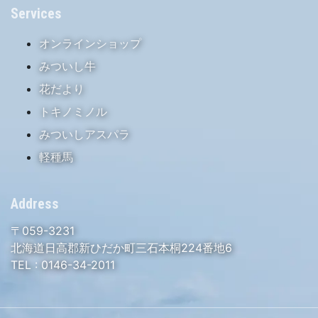
Services
オンラインショップ
みついし牛
花だより
トキノミノル
みついしアスパラ
軽種馬
Address
〒059-3231
北海道日高郡新ひだか町三石本桐224番地6
TEL :
0146-34-2011