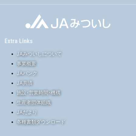
Extra Links
JAみついしについて
事業概要
JAバンク
JA共済
施設･営業時間･機構
生産者団体組織
JAだより
各種書類ダウンロード