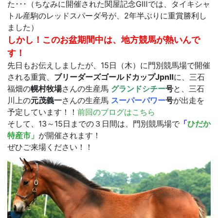
た･･･（ちなみに開催された関屋記念GⅢでは、タイキシャ
トル産駒のレッドスパーダ号が、2年半ぶりに重賞勝利し
ました）
しかし！このお盆期間中は、地方競馬が熱いんで
す！
先日もお伝えしましたが、15日（木）に門別競馬場で開催
される重賞、
ブリーダーズゴールドカップJpnⅡ
に、三石
福畑の
幌村牧場
さんの生産馬
グランドシチー
号
と、三石
川上の
元茂義一
さんの生産馬
スーパーパワー
号
が出走を
予定しています！！
前回のブログはこちら
そして、13～15日までの３日間は、門別競馬場で
「
ひだか
特産市」
が開催されます！
ぜひご来場ください！！