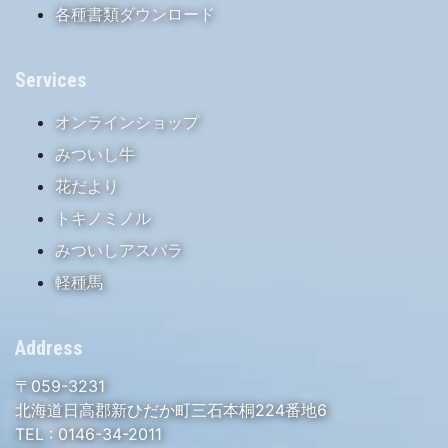
各種書類ダウンロード
Services
オンラインショップ
みついし牛
花だより
トキノミノル
みついしアスパラ
軽種馬
Address
〒059-3231
北海道日高郡新ひだか町三石本桐224番地6
TEL :
0146-34-2011