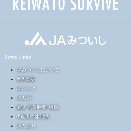
Extra Links
JAみついしについて
事業概要
JAバンク
JA共済
施設･営業時間･機構
生産者団体組織
JAだより