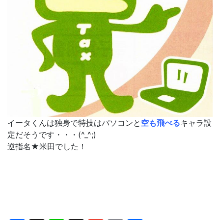
イータくんは独身で特技はパソコンと
空も飛べる
キャラ設
定だそうです・・・(^_^;)
逆指名★米田でした！