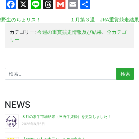
Facebook
X
Line
Threads
Gmail
Email
共
有
!野生のちょリス！
１月第３週 JRA重賞競走結果
カテゴリー:
今週の重賞競走情報及び結果
、
全カテゴ
リー
検
索:
NEWS
８月の素牛市場結果（三石牛抜粋）を更新しました！
2026年8月6日