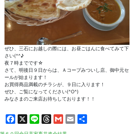
ぜひ、三石にお越しの際には、お昼ごはんに食べてみて下
さい(^^♪
夜７時までです☆
さて、明後日９日からは、Ａコープみついし店、御中元セ
ールが始まります！
お買得商品満載のチラシが、９日に入ります！
ぜひ、ご覧になってください(^O^)
みなさまのご来店お待ちしております！！
Facebook
X
Line
Threads
Gmail
Email
共
有
第６０回全日高家畜共進会結果