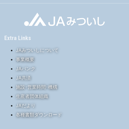
Extra Links
JAみついしについて
事業概要
JAバンク
JA共済
施設･営業時間･機構
生産者団体組織
JAだより
各種書類ダウンロード