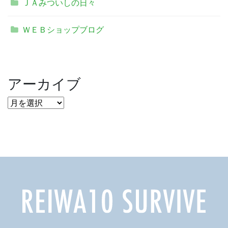
ＪＡみついしの日々
ＷＥＢショップブログ
アーカイブ
ア
ー
カ
イ
ブ