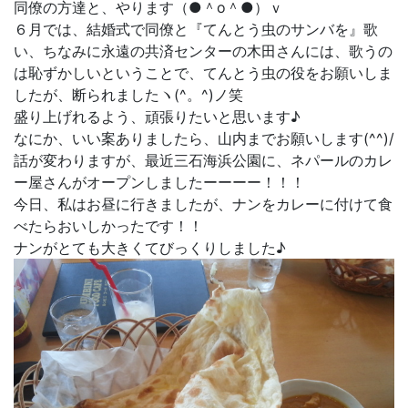
同僚の方達と、やります（●＾o＾●）ｖ
６月では、結婚式で同僚と『てんとう虫のサンバを』歌
い、ちなみに永遠の共済センターの木田さんには、歌うの
は恥ずかしいということで、てんとう虫の役をお願いしま
したが、断られましたヽ(^。^)ノ笑
盛り上げれるよう、頑張りたいと思います♪
なにか、いい案ありましたら、山内までお願いします(^^)/
話が変わりますが、最近三石海浜公園に、ネパールのカレ
ー屋さんがオープンしましたーーーー！！！
今日、私はお昼に行きましたが、ナンをカレーに付けて食
べたらおいしかったです！！
ナンがとても大きくてびっくりしました♪