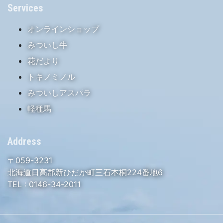
Services
オンラインショップ
みついし牛
花だより
トキノミノル
みついしアスパラ
軽種馬
Address
〒059-3231
北海道日高郡新ひだか町三石本桐224番地6
TEL :
0146-34-2011