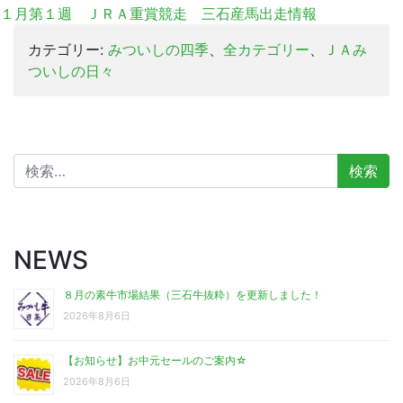
１月第１週 ＪＲＡ重賞競走 三石産馬出走情報
カテゴリー:
みついしの四季
、
全カテゴリー
、
ＪＡみ
ついしの日々
検
索:
NEWS
８月の素牛市場結果（三石牛抜粋）を更新しました！
2026年8月6日
【お知らせ】お中元セールのご案内☆
2026年8月6日