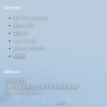
Services
オンラインショップ
みついし牛
花だより
トキノミノル
みついしアスパラ
軽種馬
Address
〒059-3231
北海道日高郡新ひだか町三石本桐224番地6
TEL :
0146-34-2011