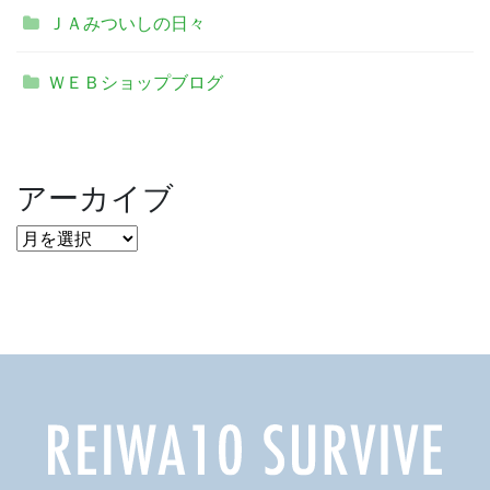
ＪＡみついしの日々
ＷＥＢショップブログ
アーカイブ
ア
ー
カ
イ
ブ