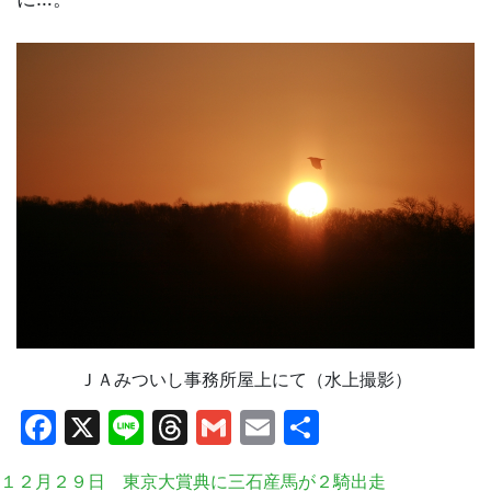
ＪＡみついし事務所屋上にて（水上撮影）
Facebook
X
Line
Threads
Gmail
Email
共
有
１２月２９日 東京大賞典に三石産馬が２騎出走