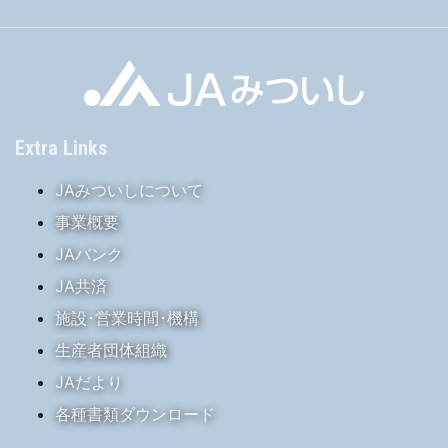
Extra Links
JAみついしについて
事業概要
JAバンク
JA共済
施設･営業時間･機構
生産者団体組織
JAだより
各種書類ダウンロード