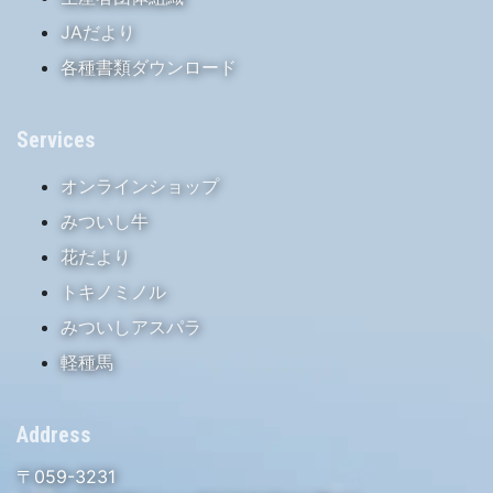
JAだより
各種書類ダウンロード
Services
オンラインショップ
みついし牛
花だより
トキノミノル
みついしアスパラ
軽種馬
Address
〒059-3231