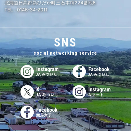
北海道日高郡新ひだか町三石本桐224番地6
TEL :
0146-34-2011
SNS
social networking service