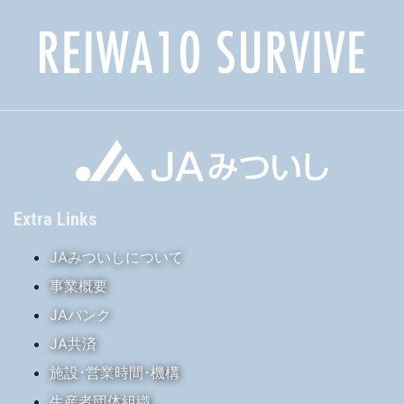
Extra Links
JAみついしについて
事業概要
JAバンク
JA共済
施設･営業時間･機構
生産者団体組織