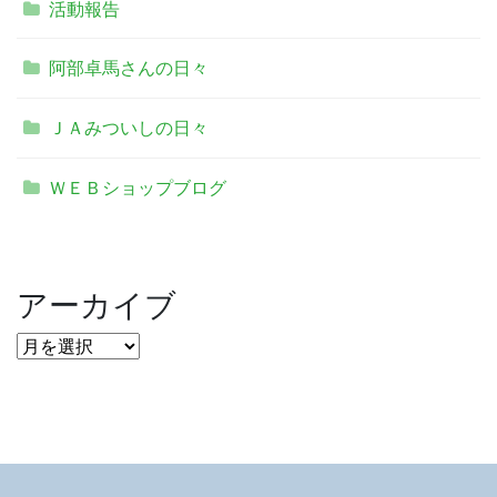
活動報告
阿部卓馬さんの日々
ＪＡみついしの日々
ＷＥＢショップブログ
アーカイブ
ア
ー
カ
イ
ブ