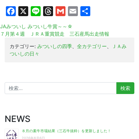
Facebook
X
Line
Threads
Gmail
Email
共
有
JAみついし みついし牛賞～～☆
７月第４週 ＪＲＡ重賞競走 三石産馬出走情報
カテゴリー:
みついしの四季
、
全カテゴリー
、
ＪＡみ
ついしの日々
検
索:
NEWS
８月の素牛市場結果（三石牛抜粋）を更新しました！
2026年8月6日