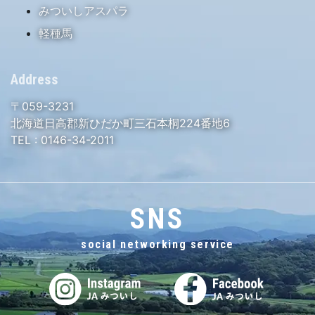
みついしアスパラ
軽種馬
Address
〒059-3231
北海道日高郡新ひだか町三石本桐224番地6
TEL :
0146-34-2011
SNS
social networking service