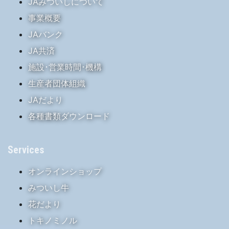
JAみついしについて
事業概要
JAバンク
JA共済
施設･営業時間･機構
生産者団体組織
JAだより
各種書類ダウンロード
Services
オンラインショップ
みついし牛
花だより
トキノミノル