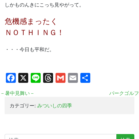
しかものんきにこっち見やがって。
危機感まったく
ＮＯＴＨＩＮＧ！
・・・今日も平和だ。
Facebook
X
Line
Threads
Gmail
Email
共
有
－暑中見舞い－
パークゴルフ
カテゴリー:
みついしの四季
検