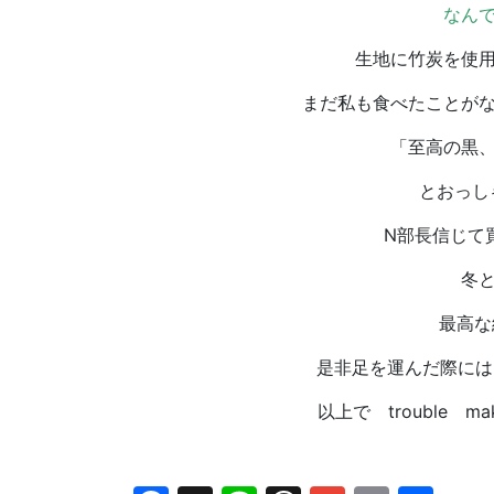
なん
生地に竹炭を使
まだ私も食べたことが
「至高の黒
とおっし
N部長信じて
冬
最高な
是非足を運んだ際には
以上で trouble 