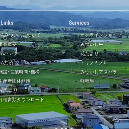
 Links
Services
JAみついしについて
オンラインショップ
事業概要
みついし牛
JAバンク
花だより
JA共済
トキノミノル
施設･営業時間･機構
みついしアスパラ
生産者団体組織
軽種馬
JAだより
各種書類ダウンロード