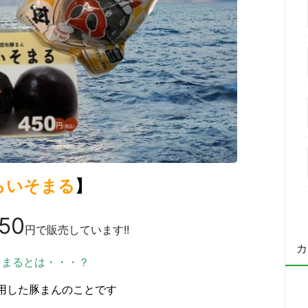
らいそまる
】
50
円で販売しています!!
カ
そまるとは・・・？
用した豚まんのことです