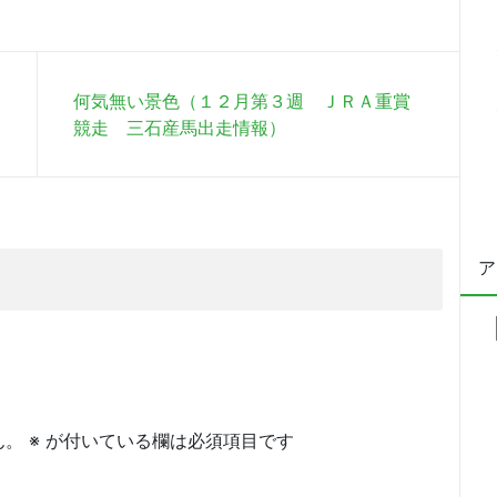
何気無い景色（１２月第３週 ＪＲＡ重賞
競走 三石産馬出走情報）
ア
ん。
※
が付いている欄は必須項目です