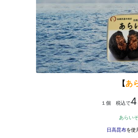
【
あ
4
１個 税込で
あらい
日高昆布
を使