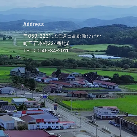
Address
〒059-3231
北海道日高郡新ひだか
町三石本桐224番地6
TEL :
0146-34-2011