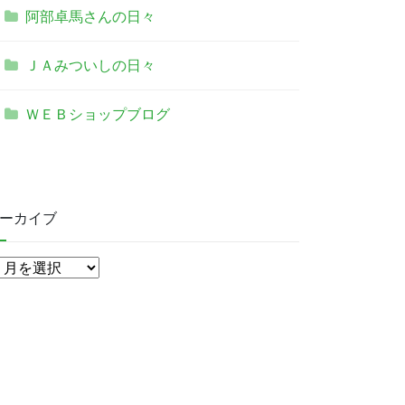
阿部卓馬さんの日々
ＪＡみついしの日々
ＷＥＢショップブログ
ーカイブ
ア
ー
カ
イ
ブ