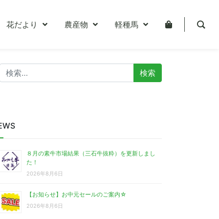
花だより
農産物
軽種馬
検
索:
EWS
８月の素牛市場結果（三石牛抜粋）を更新しまし
た！
2026年8月6日
【お知らせ】お中元セールのご案内☆
2026年8月6日