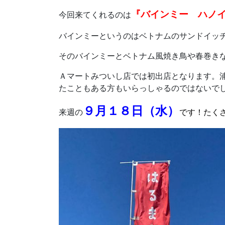
『バインミー ハノ
今回来てくれるのは
バインミーというのはベトナムのサンドイッ
そのバインミーとベトナム風焼き鳥や春巻き
Ａマートみついし店では初出店となります。
たこともある方もいらっしゃるのではないで
９月１８日（水）
来週の
です！たく