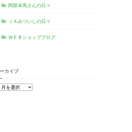
阿部卓馬さんの日々
ＪＡみついしの日々
ＷＥＢショップブログ
ーカイブ
ア
ー
カ
イ
ブ