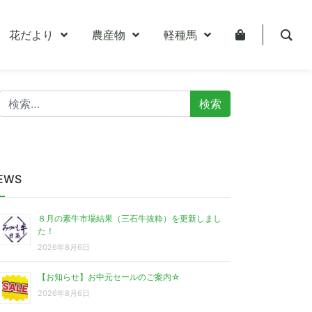
花だより
農産物
軽種馬
検
索:
EWS
８月の素牛市場結果（三石牛抜粋）を更新しまし
た！
2026年8月6日
【お知らせ】お中元セールのご案内☆
2026年8月6日