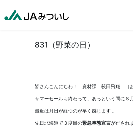
831（野菜の日）
皆さんこんにちわ！ 資材課 荻田飛翔 （お
サマーセールも終わって、あっという間に８月
最近は月日が経つのが早く感じます 。
先日北海道で３度目の
緊急事態宣言
がだされ