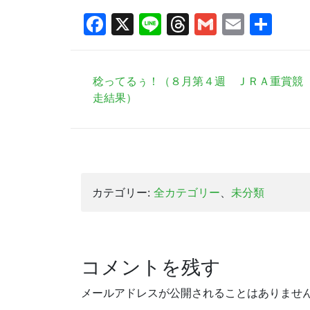
Facebook
X
Line
Threads
Gmail
Email
共
有
稔ってるぅ！（８月第４週 ＪＲＡ重賞競
走結果）
カテゴリー:
全カテゴリー
、
未分類
コメントを残す
メールアドレスが公開されることはありませ