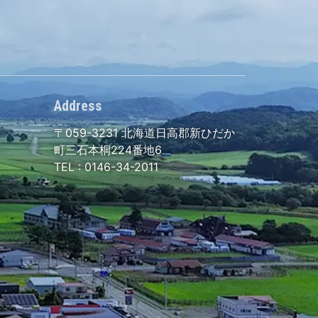
Address
〒059-3231
北海道日高郡新ひだか
町三石本桐224番地6
TEL :
0146-34-2011