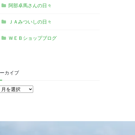
阿部卓馬さんの日々
ＪＡみついしの日々
ＷＥＢショップブログ
ーカイブ
ア
ー
カ
イ
ブ