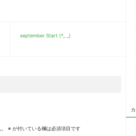
september Start (*_ _)
カ
ん。
※
が付いている欄は必須項目です