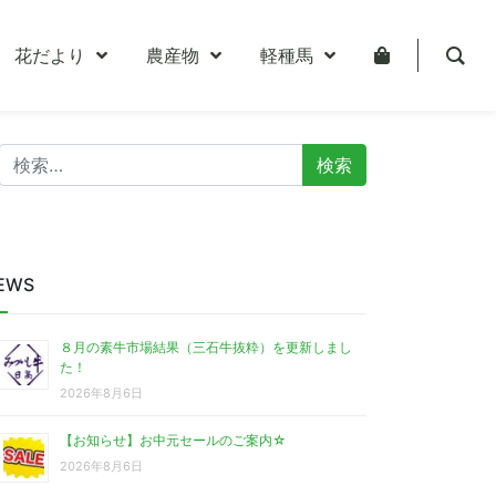
花だより
農産物
軽種馬
検
索:
EWS
８月の素牛市場結果（三石牛抜粋）を更新しまし
た！
2026年8月6日
【お知らせ】お中元セールのご案内☆
2026年8月6日