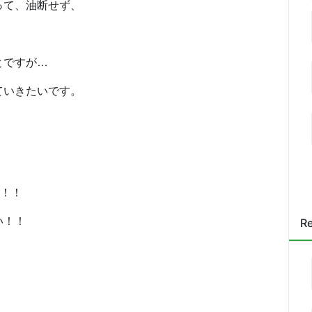
って、油断せず、
。
とですが…
ていきたいです。
す！！
い！！
Re