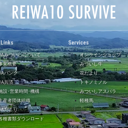
 Links
Services
JAみついしについて
オンラインショップ
事業概要
みついし牛
JAバンク
花だより
JA共済
トキノミノル
施設･営業時間･機構
みついしアスパラ
生産者団体組織
軽種馬
JAだより
各種書類ダウンロード