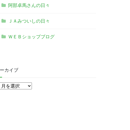
阿部卓馬さんの日々
ＪＡみついしの日々
ＷＥＢショップブログ
ーカイブ
ア
ー
カ
イ
ブ