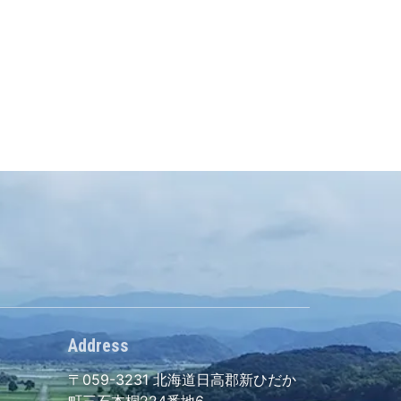
Address
〒059-3231
北海道日高郡新ひだか
町三石本桐224番地6