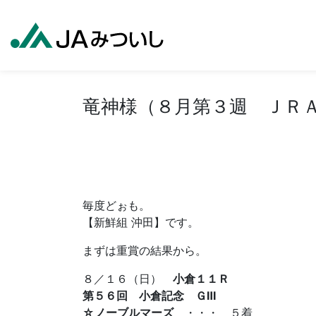
竜神様（８月第３週 ＪＲ
毎度どぉも。
【新鮮組 沖田】です。
まずは重賞の結果から。
８／１６（日）
小倉１１Ｒ
第５６回 小倉記念 ＧⅢ
☆ノーブルマーズ
・・・ ５着