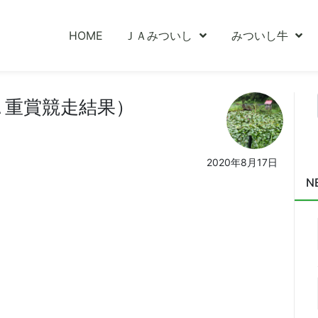
HOME
ＪＡみついし
みついし牛
Ａ重賞競走結果）
2020年8月17日
N