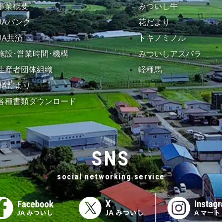
事業概要
みついし牛
JAバンク
花だより
JA共済
トキノミノル
施設･営業時間･機構
みついしアスパラ
生産者団体組織
軽種馬
JAだより
各種書類ダウンロード
SNS
social networking service