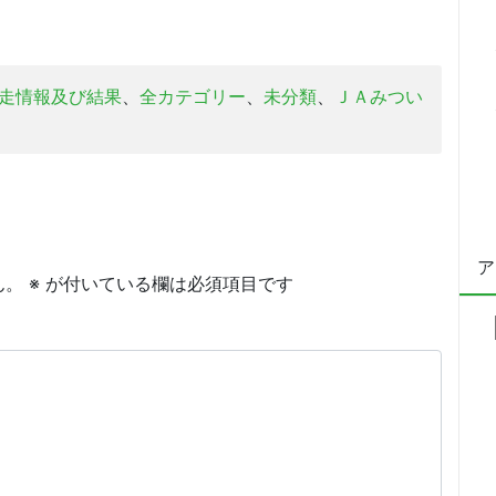
走情報及び結果
、
全カテゴリー
、
未分類
、
ＪＡみつい
ア
ん。
※
が付いている欄は必須項目です