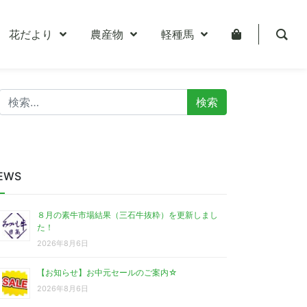
花だより
農産物
軽種馬
検
索:
EWS
８月の素牛市場結果（三石牛抜粋）を更新しまし
た！
2026年8月6日
【お知らせ】お中元セールのご案内☆
2026年8月6日