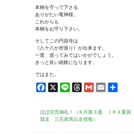
本桐を守って下さる
ありがたい竜神様。
これからも
本桐をお守り下さい。
そしてこの円昌寺は
《八十八か所巡り》が出来ます。
一度、巡ってみてはいかがでしょう。
きっと良い経験になります。
ではまた。
Facebook
X
Line
Threads
Gmail
Email
共
有
ほぼ完売御礼！（８月第３週 ＪＲＡ重賞
競走 三石産馬出走情報）