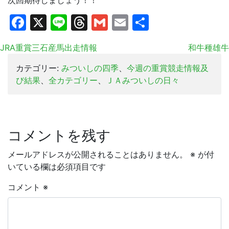
次回期待しましょう！！
Facebook
X
Line
Threads
Gmail
Email
共
有
JRA重賞三石産馬出走情報
和牛種雄牛
カテゴリー:
みついしの四季
、
今週の重賞競走情報及
び結果
、
全カテゴリー
、
ＪＡみついしの日々
コメントを残す
メールアドレスが公開されることはありません。
※
が付
いている欄は必須項目です
コメント
※