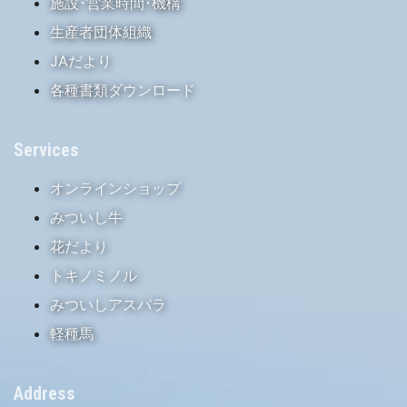
施設･営業時間･機構
生産者団体組織
JAだより
各種書類ダウンロード
Services
オンラインショップ
みついし牛
花だより
トキノミノル
みついしアスパラ
軽種馬
Address