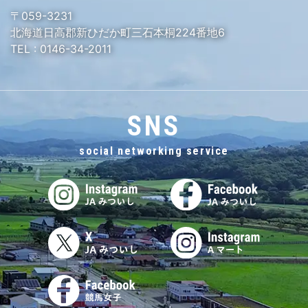
〒059-3231
北海道日高郡新ひだか町三石本桐224番地6
TEL :
0146-34-2011
SNS
social networking service