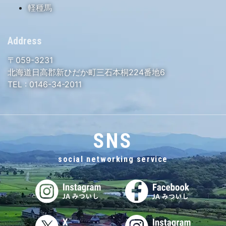
軽種馬
Address
〒059-3231
北海道日高郡新ひだか町三石本桐224番地6
TEL :
0146-34-2011
SNS
social networking service