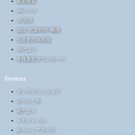
事業概要
JAバンク
JA共済
施設･営業時間･機構
生産者団体組織
JAだより
各種書類ダウンロード
Services
オンラインショップ
みついし牛
花だより
トキノミノル
みついしアスパラ