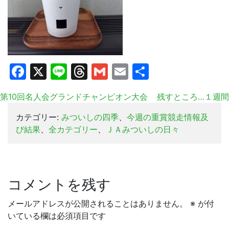
Facebook
X
Line
Threads
Gmail
Email
共
有
第10回名人会グランドチャンピオン大会
残すところ…１週間
カテゴリー:
みついしの四季
、
今週の重賞競走情報及
び結果
、
全カテゴリー
、
ＪＡみついしの日々
コメントを残す
メールアドレスが公開されることはありません。
※
が付
いている欄は必須項目です