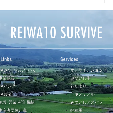
 Links
Services
JAみついしについて
オンラインショップ
事業概要
みついし牛
JAバンク
花だより
JA共済
トキノミノル
施設･営業時間･機構
みついしアスパラ
生産者団体組織
軽種馬