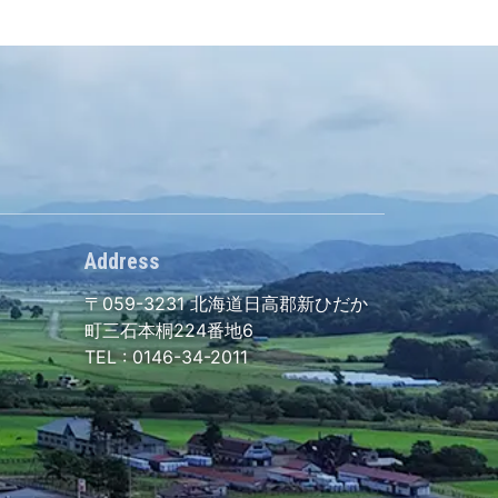
Address
〒059-3231
北海道日高郡新ひだか
町三石本桐224番地6
TEL :
0146-34-2011