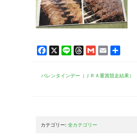
Facebook
X
Line
Threads
Gmail
Email
共
有
バレンタインデー（ＪＲＡ重賞競走結果）
カテゴリー:
全カテゴリー