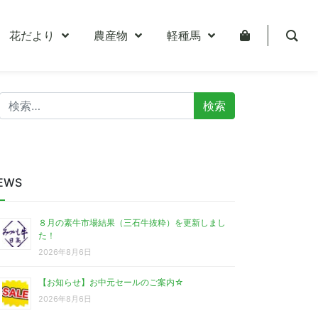
花だより
農産物
軽種馬
検
索:
EWS
８月の素牛市場結果（三石牛抜粋）を更新しまし
た！
2026年8月6日
【お知らせ】お中元セールのご案内☆
2026年8月6日