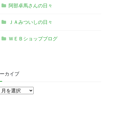
阿部卓馬さんの日々
ＪＡみついしの日々
ＷＥＢショップブログ
ーカイブ
ア
ー
カ
イ
ブ